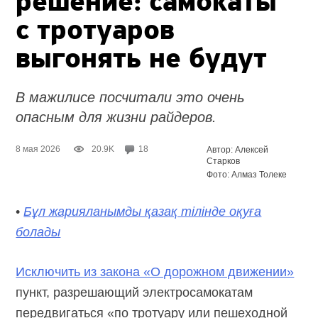
решение: самокаты
с тротуаров
выгонять не будут
В мажилисе посчитали это очень
опасным для жизни райдеров.
8 мая 2026
20.9K
18
Автор: Алексей
Старков
Фото: Алмаз Толеке
•
Бұл жарияланымды қазақ тілінде оқуға
болады
Исключить из закона «О дорожном движении»
пункт, разрешающий электросамокатам
передвигаться «по тротуару или пешеходной