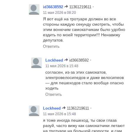
•
id36638592
11361219611
11 мая 2026 в 08:20
Я вот ещё на тротуаре должен во все
стороны каждую секунду смотреть, чтобы
этим вонючим самокатчикам было удобно
ездить по моей территории!!! Ненавижу
депутатов.
Ответить
•
Lockheed
id36638592
11 мая 2026 в 15:48
согласен, из-за этих самокатов,
электровелосипедов и даже велосипеов
— для пешеходов стало вообще опасно
ходить
Ответить
•
Lockheed
11361219611
11 мая 2026 в 15:48
я тоже иногда пешеход, ты свои глаза
разуй, часто вижу как самокатчики летают
на тротуаре на большой скорости, и сам