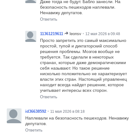
Даже тогда не будут. Бабло занесли. На
безопасность пешеходов наплевали.
Ненавижу депутатов.
Ответить
•
11361219611
leonsv
12 мая 2026 в 09:48
Просто запретить это самый максимально
простой, тупой и диктаторский способ
решения проблемы. Мозгов вообще не
требуется. Так сделали в некоторых
странах, которые даже демократическими
себя называют. Но такое решение
нисколько положительно не характеризует
власти этих стран. Настоящий управленец
находит всегда найдет решение, которое
учитывает интересы всех сторон.
Ответить
•
id36638592
11 мая 2026 в 08:18
Наплевали на безопасность пешеходов. Ненавижу
депутатов.
Ответить