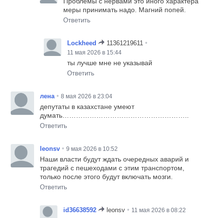
Проблемы с нервами это иного характера
меры принимать надо. Магний попей.
Ответить
•
Lockheed
11361219611
11 мая 2026 в 15:44
ты лучше мне не указывай
Ответить
•
лена
8 мая 2026 в 23:04
депутаты в казахстане умеют
думать………………………………………………..
Ответить
•
leonsv
9 мая 2026 в 10:52
Наши власти будут ждать очередных аварий и
трагедий с пешеходами с этим транспортом,
только после этого будут включать мозги.
Ответить
•
id36638592
leonsv
11 мая 2026 в 08:22