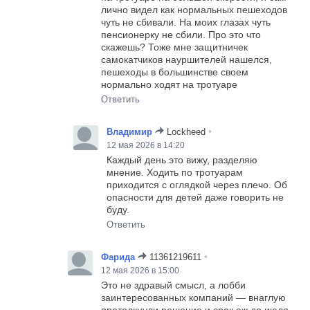
лично видел как нормальных пешеходов
чуть не сбивали. На моих глазах чуть
пенсионерку не сбили. Про это что
скажешь? Тоже мне защитничек
самокатчиков науршителей нашелся,
пешеходы в большинстве своем
нормально ходят на тротуаре
Ответить
•
Владимир
Lockheed
12 мая 2026 в 14:20
Каждый день это вижу, разделяю
мнение. Ходить по тротуарам
приходится с оглядкой через плечо. Об
опасности для детей даже говорить не
буду.
Ответить
•
Фарида
11361219611
12 мая 2026 в 15:00
Это не здравый смысл, а лобби
заинтересованных компаний — внаглую
протолкнули решение и срок аж до июля