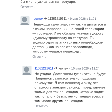
бы мирно уживаться на тротуаре.
Ответить
•
leonsv
11361219611
9 мая 2026 в 11:21
Пешеходы сами знают — как им двигаться и
в каком направлении, на своей территории
— тротуаре. И не обязаны уступать дорогу
идущему транспорту на тротуаре. Ты
видимо один из этих грязных нищeбрoдoв-
доставщиков на электровелосипеде,
которому мешают пешеходы.
Ответить
•
11361219611
leonsv
10 мая 2026 в 12:24
Не угадал. Доставщики тут писать не будут.
Напрягись самостоятельно подумать
почему так. Я сам пешеход и вижу, что
опасность электротранспорт представляет
только для тех пешеходов, которые ходят
как попало и безсистемно, мешая всем, в
том числе другим пешеходам.
Ответить