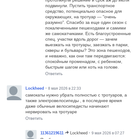
подвинули. Пустить транспортное
средство, потенциально опасное для
окружающих, на тротуар — "очень
разумно". Спасибо за еще один сезон с
покалеченными пешеходами и самими
же самокатчиками. Есть благоустроенные
спец. участки вдоль дорог — зачем
выезжать на тротуары, заезжать в парки,
скверы и бульвары? Это зона пешеходов,
и неважно, как они там передвигаются:
спокойным променадом, с ребенком,
быстрым шагом или хоть на голове.
Ответить
•
Lockheed
8 мая 2026 в 22:33
самокаты нужно убрать полностью с тротуаров, а
также электровелосипеды , в последнее время
даже обычные велосипедисты начинают
нервировать на тротуаре
Ответить
•
11361219611
Lockheed
9 мая 2026 в 07:27