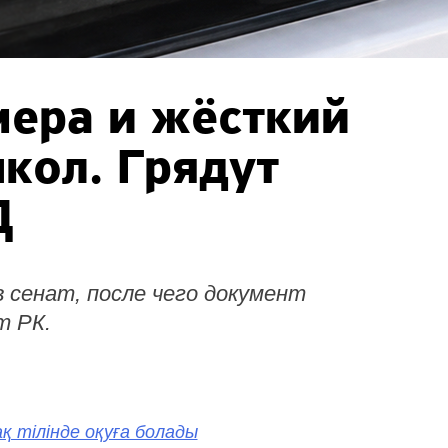
мера и жёсткий
кол. Грядут
Д
 сенат, после чего документ
т РК.
қ тілінде оқуға болады