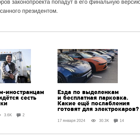
ров законопроекта попадут в его финальную версию
исанного президентом.
м-иностранцам
Езда по выделенкам
идётся сесть
и бесплатная парковка.
ики
Какие ещё послабления
готовят для электрокаров?
3.6K
2
17 января 2024
30.3K
14