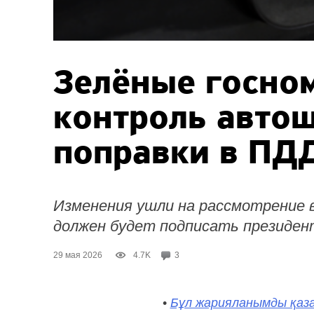
Зелёные госно
контроль автош
поправки в ПД
Изменения ушли на рассмотрение в
должен будет подписать президен
29 мая 2026
4.7K
3
•
Бұл жарияланымды қаза