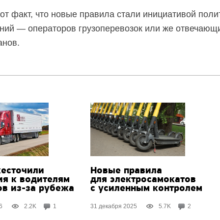
от факт, что новые правила стали инициативой поли
аний — операторов грузоперевозок или же отвечающи
анов.
есточили
Новые правила
ия к водителям
для электросамокатов
ов
из-за рубежа
с усиленным контролем
6
2.2K
1
31 декабря 2025
5.7K
2