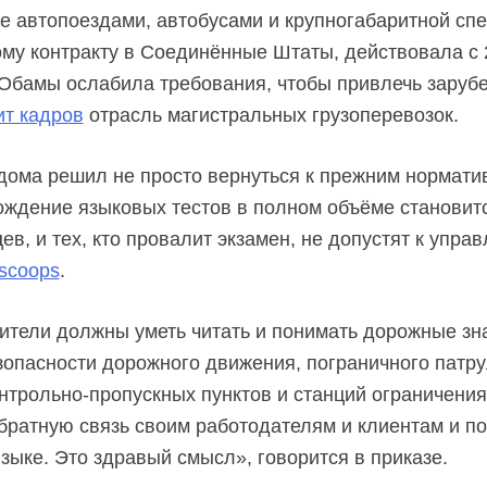
е автопоездами, автобусами и крупногабаритной спе
му контракту в Соединённые Штаты, действовала с 
Обамы ослабила требования, чтобы привлечь заруб
т кадров
отрасль магистральных грузоперевозок.
ома решил не просто вернуться к прежним норматив
хождение языковых тестов в полном объёме станови
ев, и тех, кто провалит экзамен, не допустят к упр
scoops
.
тели должны уметь читать и понимать дорожные зна
зопасности дорожного движения, пограничного патру
нтрольно-пропускных пунктов и станций ограничения
ратную связь своим работодателям и клиентам и п
зыке. Это здравый смысл», говорится в приказе.