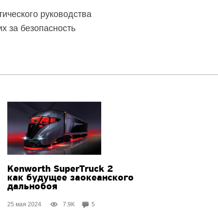
тического руководства
х за безопасность
Kenworth SuperTruck 2
как будущее заокеанского
дальнобоя
25 мая 2024
7.9K
5