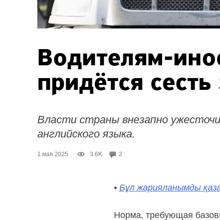
Водителям-ино
придётся сесть
Власти страны внезапно ужесточи
английского языка.
1 мая 2025
3.6K
2
•
Бұл жарияланымды қаза
Норма, требующая базов