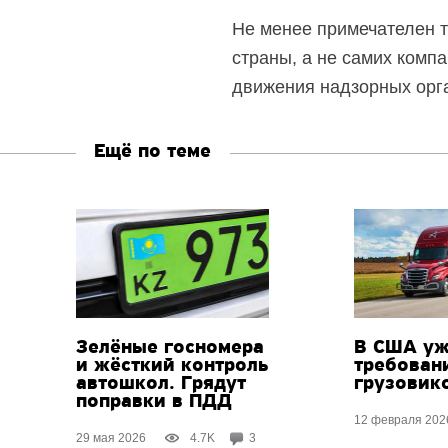
Не менее примечателен т
страны, а не самих комп
движения надзорных орг
Ещё по теме
Зелёные госномера
В США уж
и жёсткий контроль
требован
автошкол. Грядут
грузовик
поправки в ПДД
12 февраля 202
29 мая 2026
4.7K
3