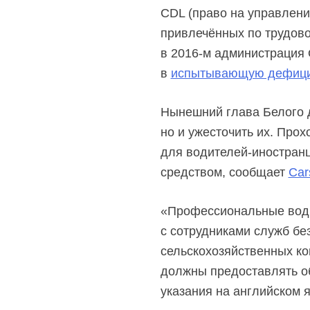
CDL (право на управлени
привлечённых по трудово
в
2016-м
администрация 
в
испытывающую дефици
Нынешний глава Белого д
но и ужесточить их. Про
для водителей-иностранц
средством, сообщает
Car
«Профессиональные води
с сотрудниками служб бе
сельскохозяйственных ко
должны предоставлять об
указания на английском я