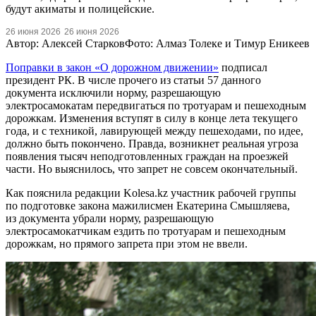
будут акиматы и полицейские.
26 июня 2026
26 июня 2026
Автор: Алексей Старков
Фото: Алмаз Толеке и Тимур Еникеев
Поправки в закон «О дорожном движении»
подписал
президент РК. В числе прочего из статьи 57 данного
документа исключили норму, разрешающую
электросамокатам передвигаться по тротуарам и пешеходным
дорожкам. Изменения вступят в силу в конце лета текущего
года, и с техникой, лавирующей между пешеходами, по идее,
должно быть покончено. Правда, возникнет реальная угроза
появления тысяч неподготовленных граждан на проезжей
части. Но выяснилось, что запрет не совсем окончательный.
Как пояснила редакции Kolesa.kz участник рабочей группы
по подготовке закона мажилисмен Екатерина Смышляева,
из документа убрали норму, разрешающую
электросамокатчикам ездить по тротуарам и пешеходным
дорожкам, но прямого запрета при этом не ввели.