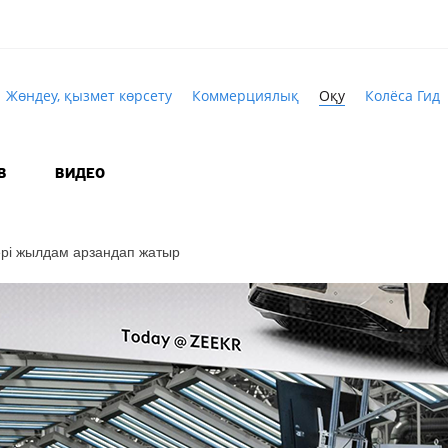
Жөндеу, қызмет көрсету
Коммерциялық
Оқу
Колёса Гид
В
ВИДЕО
рі жылдам арзандап жатыр