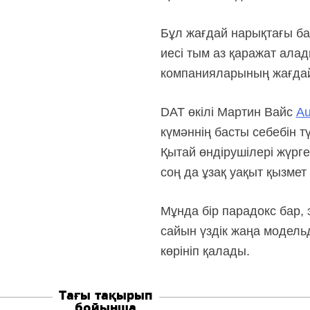
Бұл жағдай нарықтағы ба
иесі тым аз қаражат алад
компанияларының жағдай
DAT өкілі Мартин Вайс
Au
күмәннің басты себебін тү
Қытай өндірушілері жүрге
соң да ұзақ уақыт қызмет 
Мұнда бір парадокс бар, 
сайын үздік жаңа модель
көрініп қалады.
Тағы тақырып
бойынша