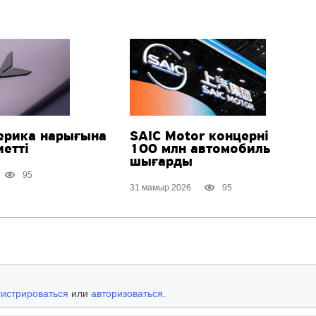
ерика нарығына
SAIС Motor концерні
етті
100 млн автомобиль
шығарды
95
31 мамыр 2026
95
гистрироваться
или
авторизоваться
.