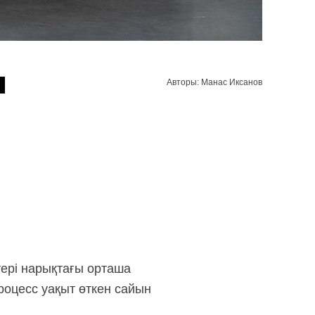
м
Авторы: Манас Иксанов
ері нарықтағы орташа
роцесс уақыт өткен сайын