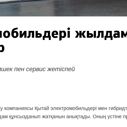
мобильдері жылда
р
шек пен сервис жетіспей
у компаниясы Қытай электромобильдері мен гибридт
лдам құнсызданып жатқанын анықтады. Оның үстіне п