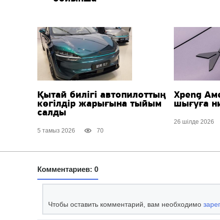
Қытай билігі автопилоттың
Xpeng Ам
көгілдір жарығына тыйым
шығуға ни
салды
26 шілде 2026
5 тамыз 2026
70
Комментариев: 0
Чтобы оставить комментарий, вам необходимо
заре