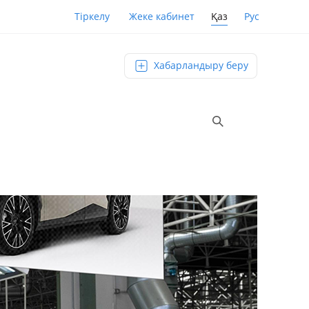
Қаз
Рус
Тіркелу
Жеке кабинет
Хабарландыру беру