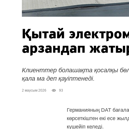
Қытай электро
арзандап жаты
Клиенттер болашақта қосалқы бөл
қала ма деп қауіптенеді.
2 маусым 2026
93
Германияның DAT бағала
көрсеткіштен екі есе жы
күшейіп келеді.