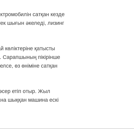
ктромобилін сатқан кезде
тек шығын әкеледі, лизинг
 көліктеріне қатысты
ты. Сарапшының пікірінше
лсе, өз өніміне сатқан
әсер етіп отыр. Жыл
ана шыққан машина ескі