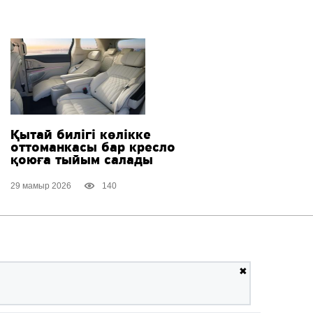
Қытай билігі көлікке
оттоманкасы бар кресло
қоюға тыйым салады
29 мамыр 2026
140
✖