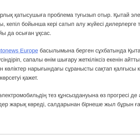
рлық қатысушыға проблема туғызып отыр. Қытай эле
ы, кепіл бойынша кері сатып алу жүйесі дилерлерге 
ы да осыған ұқсас.
tonews Europe
басылымына берген сұхбатында Қытай
сіндіріп, сапалы өнім шығару жеткіліксіз екенін айт
н көліктер нарығындағы сұранысты сақтап қалғысы ке
көрсетуі қажет.
электромобильдің тез құнсыздануына өз прогресі де 
дер жарық көреді, салдарынан бірнеше жыл бұрын ғ