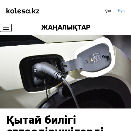
Қаз
Рус
ЖАҢАЛЫҚТАР
Қытай билігі