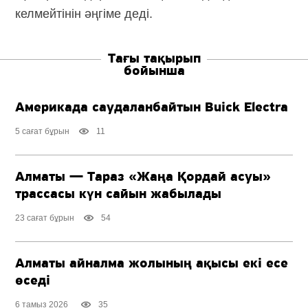
келмейтінін әңгіме деді.
Тағы тақырып
бойынша
Америкада саудаланбайтын Buick Electra
5 сағат бұрын
11
Алматы — Тараз «Жаңа Қордай асуы»
трассасы күн сайын жабылады
23 сағат бұрын
54
Алматы айналма жолының ақысы екі есе
өседі
6 тамыз 2026
35