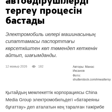
автоөдірушілерді
тергеу процесін
бастады
Электромобиль иелері машинасының
сипаттамасы паспорттағы
көрсеткіштен көп төмендеп кеткенін
айтып, шағымданды.
12 мамыр 2026
182
Авторы: Манас
Иксанов
Фото:
shutterstock.com/imwaltersy
Қытайдың мемлекеттік корпорациясы China
Media Group электромобильдегі «батареяны
бұғаттау» деп аталатын кең таралған тәжірибе