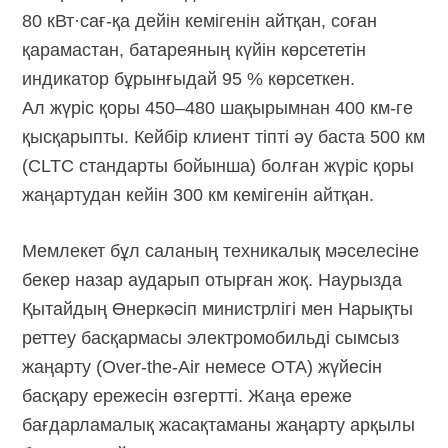
80 кВт·сағ-қа
дейін кемігенін айтқан, соған
қарамастан, батареяның күйін көрсететін
индикатор бұрынғыдай 95 % көрсеткен.
Ал жүріс қоры 450–480 шақырымнан
400 км-ге
қысқарыпты. Кейбір клиент тіпті әу баста 500 км
(CLTC стандарты бойынша) болған жүріс қоры
жаңартудан кейін 300 км кемігенін айтқан.
Мемлекет бұл саланың техникалық мәселесіне
бекер назар аударып отырған жоқ. Наурызда
Қытайдың Өнеркәсіп министрлігі мен Нарықты
реттеу басқармасы электромобильді сымсыз
жаңарту
(Over-the-Air
немесе OTA) жүйесін
басқару ережесін өзгертті. Жаңа ереже
бағдарламалық жасақтаманы жаңарту арқылы