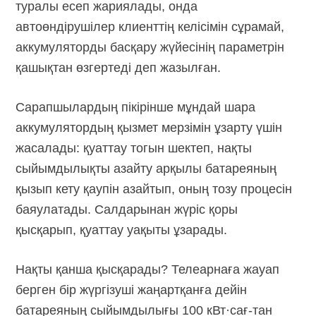
туралы есеп жариялады, онда
автоөндірушілер клиенттің келісімін сұрамай,
аккумуляторды басқару жүйесінің параметрін
қашықтан өзгертеді деп жазылған.
Сарапшылардың пікірінше мұндай шара
аккумулятордың қызмет мерзімін ұзарту үшін
жасалады: қуаттау тогын шектеп, нақты
сыйымдылықты азайту арқылы батареяның
қызып кету қаупін азайтып, оның тозу процесін
баяулатады. Салдарынан жүріс қоры
қысқарып, қуаттау уақыты ұзарады.
Нақты қанша қысқарады? Телеарнаға жауап
берген бір жүргізуші жаңартқанға дейін
батареяның сыйымдылығы
100 кВт·сағ-тан