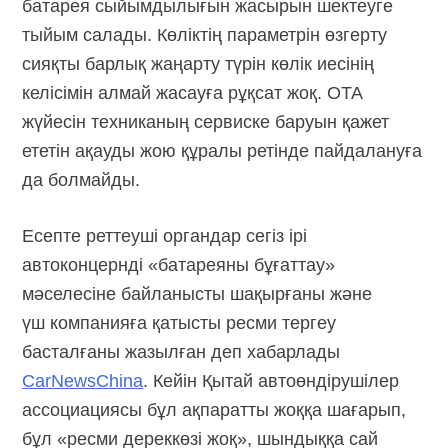
батарея сыйымдылығын жасырын шектеуге
тыйым салады. Көліктің параметрін өзгерту
сияқты барлық жаңарту түрін көлік иесінің
келісімін алмай жасауға рұқсат жоқ. OTA
жүйесін техниканың сервиске баруын қажет
ететін ақауды жою құралы ретінде пайдалануға
да болмайды.
Есепте реттеуші органдар сегіз ірі
автоконцернді «батареяны бұғаттау»
мәселесіне байланысты шақырғаны және
үш компанияға қатысты ресми тергеу
басталғаны жазылған деп хабарлады
CarNewsChina
. Кейін Қытай автоөндірушілер
ассоциациясы бұл ақпаратты жоққа шағарып,
бұл «ресми дереккөзі жоқ», шындыққа сай