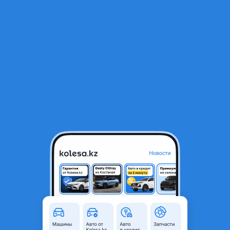
RU
Открыть приложение
1
Автозапчасти
Фильтр
Abs в Казахстане
Найдено 3 843 объявления
VIP-предложения
Стать VIP
Главный тормозной цилиндр ГТЦ блок ABS
185 000 ₸
7