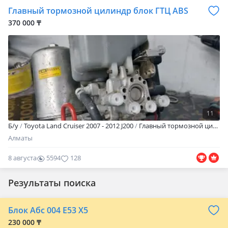
Главный тормозной цилиндр блок ГТЦ ABS
370 000 ₸
11
Б/y
Toyota Land Cruiser 2007 - 2012 J200
Главный тормозной цилиндр ADVICS. А также делаем замену и ремонт блоков. АBS замена моторчиков гидроакумуляторов и блоков c гарантией 6 месяцев Если не дозвонились пишите. Работаем с регионами. Точную цену на вашу модель уточняйте по телефону! В случае возврата технически сложных запчастей деньги за установку и снятие запчасти, стоимость провоза или отправки запчасти, стоимость диагностики. Покупателю не компенсируются и все расходы ложатся на вас. В случаях неверно выбранных Вами запчастей или по причине ненадобности возврат не предусмотрен.
Алматы
8 августа
5594
128
Результаты поиска
Блок Абс 004 Е53 Х5
230 000 ₸