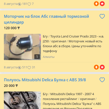
8 августа
181
7
Моторчик на блок Абс главный тормозной
цилиндер
120 000 ₸
Б/y
Toyota Land Cruiser Prado 2023 - н.в.
J250
оригинал
Моторчик новый есть
блоки абс в сборе. Цены уточняйте по
тедефону
5
Алматы
8 августа
511
31
Полуось Mitsubishi Delica Булка с ABS 39/8
20 000 ₸
Б/y
Mitsubishi Delica 1997 - 2007 4
поколение рестайлинг
оригинал
Полуось Mitsubishi Delica "Булка" с ABS
привозная из Японии Продаётся