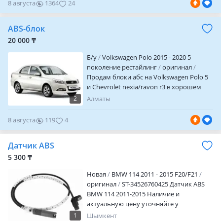
8 августа
1364
24
городу, отправка по регионам
ABS-блок
20 000 ₸
Б/y
Volkswagen Polo 2015 - 2020 5
поколение рестайлинг
оригинал
Продам блоки абс на Volkswagen Polo 5
и Chevrolet nexia/ravon r3 в хорошем
состоянии, цену и наличие уточняйте по
2
Алматы
телефону а так же есть запчасти на
Volkswagen Polo 5 и Chevrolet
8 августа
119
4
nexia/ravon r3 в кузове седан, есть
запчасти по проводке, ходовке, салону,
Датчик ABS
двигателю а также запчасти по раме, как
целиком так и отпилить любую часть
5 300 ₸
которая потребуется. По всем вопросам
Новая
BMW 114 2011 - 2015 F20/F21
звоните или пишите на указанный
оригинал
ST-34526760425 Датчик ABS
номер
BMW 114 2011-2015 Наличие и
актуальную цену уточняйте у
менеджера
1
Шымкент