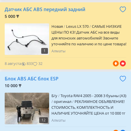
0
Датчик АБС ABS передний задний
5 000 ₸
Новая
Lexus LX 570
САМЫЕ НИЗКИЕ
ЦЕНЫ ПО КЗ! Датчик АБС на все виды
для японских автомобилей! Звоните
уточняйте по наличию и по цене товара!
Имеется отправка в любые регионы РК!
1
Алматы
"
8 августа
833
32
Блок ABS АБС блок ESP
10 000 ₸
Б/y
Toyota RAV4 2005 - 2008 3 буыны (A3)
оригинал
РЕКЛАМНОЕ ОБЪЯВЛЕНИЕ!
СТОИМОСТЬ, КОМПЛЕКТНОСТЬ И
НАЛИЧИЕ УТОЧНЯЙТЕ ЦЕНА от 10 000 тг
Продам блок ABS на Toyota/Lexus
12
Алматы
привозные с Японии в идеальном
состояний Гарантия! Доставка по