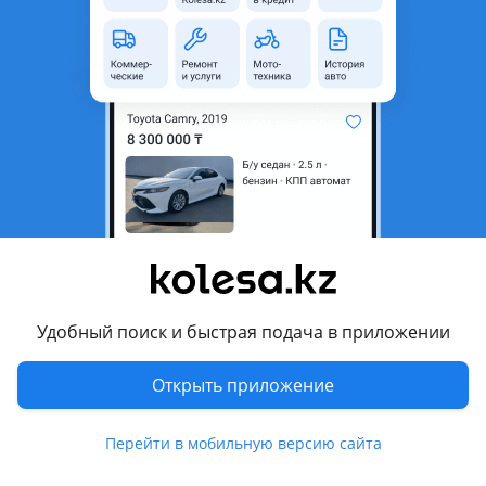
Б/y
Toyota Aristo 2000 - 2004 1 поколение (S160) рестайлинг
Продам главный тормозные цилиндр с блоком ABS контактный с Японии и Кореи есть моторчики гидроаккумуляторы насосы А также производим ремонт и замену блоков с гарантией 6 месяцев Работаем с регионами. Точную стоимость уточняйте по телефону! Если не дозвонились пишите В случае возврата технически сложных запчастей деньги за установку и снятие запчасти, стоимость провоза или отправки запчасти, стоимость диагностики. Покупателю не компенсируются и все расходы ложатся на вас. В случаях неверно выбранных Вами запчастей или по причине ненадобности возврат не предусмотрен.
Алматы
8 августа
14802
411
Блок Абс Бмв Е39 002 с гарантией!
110 000 ₸
Удобный поиск и быстрая подача в приложении
1
Открыть приложение
Б/y
BMW 530 2000 - 2004 E39 рестайлинг
Вы можете купить блока абс 002 с гарантией.
Алматы
Перейти в мобильную версию сайта
8 августа
672
14