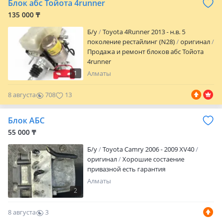
Блок абс Тойота 4runner
эксплуатации. Гарантия качества и
подлинности гарантирована! Возможен
135 000 ₸
самовывоз или доставка по
Б/y
Toyota 4Runner 2013 - н.в. 5
договорённости. Цена уточняйте по
поколение рестайлинг (N28)
оригинал
телефону. Звоните или пишите для
Продажа и ремонт блоков абс Тойота
уточнения деталей и проверки
4runner
совместимости с вашим автомобилем.
1
Алматы
8 августа
708
13
Блок АБС
55 000 ₸
Б/y
Toyota Camry 2006 - 2009 XV40
оригинал
Хорошие состаение
привазной есть гарантия
Алматы
2
8 августа
3