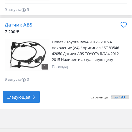
9 августа
5
0
Датчик ABS
7 200 ₸
Новая
Toyota RAV4 2012 - 2015 4
поколение (A4)
оригинал
ST-89546-
42050 Датчик ABS TOYOTA RAV 4 2012-
2015 Наличие и актуальную цену
уточняйте у менеджера
1
Павлодар
9 августа
0
0
Следующая
Страница