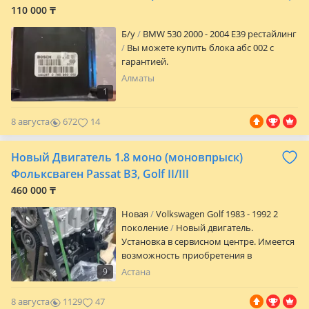
аэропорт.
110 000 ₸
Б/y
BMW 530 2000 - 2004 E39 рестайлинг
Вы можете купить блока абс 002 с
гарантией.
Алматы
1
8 августа
672
14
Новый Двигатель 1.8 моно (моновпрыск)
Фольксваген Passat B3, Golf II/III
460 000 ₸
Новая
Volkswagen Golf 1983 - 1992 2
поколение
Новый двигатель.
Установка в сервисном центре. Имеется
возможность приобретения в
рассрочку и кредит. Предоставляется
9
Астана
полный пакет документов. Маркировка:
1.8 моно (моновпрыск) Подходит для:
8 августа
1129
47