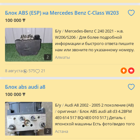
olkswagen Passat B3 (Пассат Б3): Это,
пожалуй, самый известный автомобиль
Блок ABS (ESP) на Mercedes Benz C-Class W203
с этим двигателем, выпускавшийся с
моторами AAM (75 л. С.) и ABS (90 л. С.) в
100 000 ₸
разных модификациях. Volkswagen Golf
Б/y
Mercedes-Benz C 240 2021 - н.в.
II/III: Также оснащался этими
W206/S206
Для более подробной
двигателями, как и Jetta и Vento. —
информации и быстрого ответа пишите
Прямые поставки с завода изготовителя
нам или звоните по указанному номеру.
— Гарантия на все двигатели —
Авторазбор Aspara Motors.
Отправка в любой регион РК — Полный
2
Алматы
Оригинальные запчасти из Японии,
пакет документов — Гарантийное
Европы, США. Возможен вариант
обслуживание Адрес: г. Астана, ул.
8 августа
575
21
покупки нужной запчасти на заказ.
Айнаколь 111, 2 этаж Звоните,
Организуем отправку по регионам
проконсультируем и поможем найти
Блок abs audi a8
Казахстана, Кыргызстана и России.
двигатель для Вашего автомобиля. Если
Предварительно уточняйте цену и
100 000 ₸
модели нет в наличии, можем привезти
наличие товара. Мы находимся в городе
под заказ.
Б/y
Audi A8 2002 - 2005 2 поколение (A8)
Алматы около пересечений улиц
оригинал
Блок ABS audi a8 d3 4.2BFM
Рыскулова/Фаризы Онгарсыновой (ул
4E0 614 517 BQ/4E0 010 517 J Деталь с
Фариза Онгарсынова 136Б)
японской машины Есть фото/видео того
что блок рабочий
2
Астана