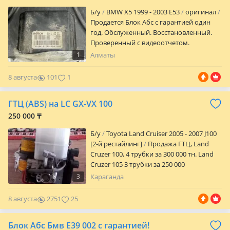
Б/y
BMW X5 1999 - 2003 E53
оригинал
Продается Блок Абс с гарантией один
год. Обслуженный. Восстановленный.
Проверенный с видеоотчетом.
1
Алматы
8 августа
101
1
ГТЦ (ABS) на LC GX-VX 100
250 000 ₸
Б/y
Toyota Land Cruiser 2005 - 2007 J100
[2-й рестайлинг]
Продажа ГТЦ, Land
Cruzer 100, 4 трубки за 300 000 тн. Land
Cruzer 105 3 трубки за 250 000
Производим ремонт АБС на LC 200,
3
Караганда
LC100, PRADO120-150, LX470-570, 4runner,
замена деталей. Стоимость ремонт
8 августа
2751
25
зависит от сложности работ и замены
деталей. Все вопросы по номеру, Место
Блок Абс Бмв Е39 002 с гарантией!
расположения авторынок — старый