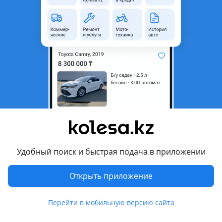
© 2006 — 2026 АО Колеса
Главная
Полная версия
Защищено reCAPTCHA. Действуют
Политика конфиденциальности
и
Условия использования Google
Удобный поиск и быстрая подача в приложении
Открыть приложение
Перейти в мобильную версию сайта
Kolesa.kz
Избранное
Подать
Сообщения
Кабинет