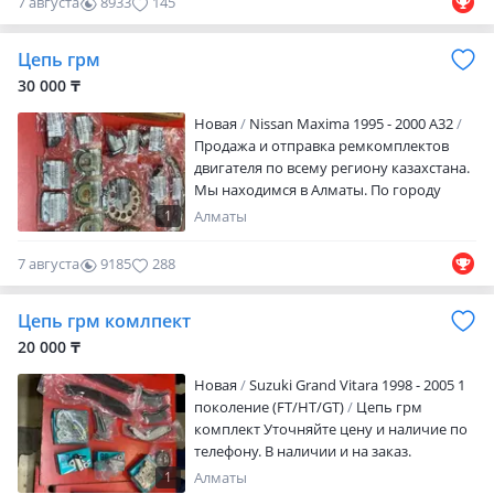
7 августа
8933
145
Алматы. По городу доставка Бесплатно.
Цепь грм
30 000 ₸
Новая
Nissan Maxima 1995 - 2000 A32
Продажа и отправка ремкомплектов
двигателя по всему региону казахстана.
Мы находимся в Алматы. По городу
доставка Бесплатно.
1
Алматы
7 августа
9185
288
Цепь грм комлпект
20 000 ₸
Новая
Suzuki Grand Vitara 1998 - 2005 1
поколение (FT/HT/GT)
Цепь грм
комплект Уточняйте цену и наличие по
телефону. В наличии и на заказ.
Наличный и безналичный расчет.
1
Алматы