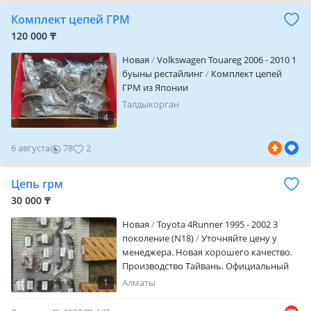
0
Комплект цепей ГРМ
120 000 ₸
Новая
Volkswagen Touareg 2006 - 2010 1
буыны рестайлинг
Комплект цепей
ГРМ из Японии
Талдыкорган
4
6 августа
78
2
Цепь грм
30 000 ₸
Новая
Toyota 4Runner 1995 - 2002 3
поколение (N18)
Уточняйте цену у
менеджера. Новая хорошего качество.
Производство Тайвань. Официальный
гарантия 1 месяц. Продажа и отправка
1
Алматы
ремкомплектов двигателя по всему
региону Казахстана. Мы находимся в