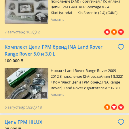
поколение (XM)
оригинал
Комплект
цепи ГРМ G4KE KIA Sportage V2.4
Kia/Hyundai — Kia Sorento (2.4) (G4KE)
(09-15)/Kia Sportage (2.4) (10-15)/Hyundai
1
Алматы
Santa Fe (09-16)/Hyundai Sonata (09-
14)/Hyundai Tucson (09-16)/подходит на
7 августа
163
2
двигатель G4KE Фирма — Hyundai Kia
OEM — 2430025250/24300-
Комплект Цепи ГРМ бренд INA Land Rover
25250/2430025008/ Отправка по
Казахстану транспортными
Range Rover 5.0 и 3.0 L
100 000 ₸
Новая
Land Rover Range Rover 2009 -
2012 3 поколение [2-й рестайлинг] (L322)
Комплект Цепи ГРМ бренд INA Range
Rover| Land Rover с двигателем 5.0/3.0 L
Полный комплект — цена 105.000 тенге
4
Алматы
безнал/99.750 тенге за наличный расчёт.
Напрямую с завода без посредников. Не
6 августа
582
18
переплачивайте перекупщикам. Эти
комплекты предлагаются в районе
Цепь ГРМ HILUX
140.000 тенге. Установка на Сервисе по
Ремонту Land Rover c — 10% скидкой с
38 000 ₸