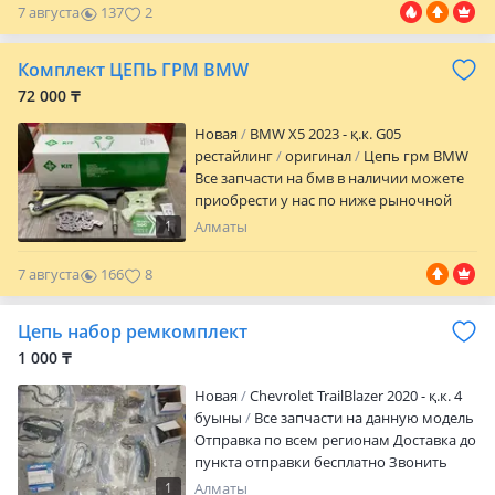
Отправка по Казахстану транспортными
7 августа
137
2
Комплект ЦЕПЬ ГРМ BMW
72 000 ₸
Новая
BMW X5 2023 - қ.к. G05
рестайлинг
оригинал
Цепь грм BMW
Все запчасти на бмв в наличии можете
приобрести у нас по ниже рыночной
цене BmwTeile Offical Germany Parts
1
Алматы
Company
7 августа
166
8
Цепь набор ремкомплект
1 000 ₸
Новая
Chevrolet TrailBlazer 2020 - қ.к. 4
буыны
Все запчасти на данную модель
Отправка по всем регионам Доставка до
пункта отправки бесплатно Звонить
1
Алматы