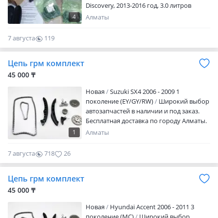
нашего менеджера. Магазин запчастей
Discovery, 2013-2016 год, 3.0 литров
находится в Алматы! Внимание на
компрессор
4
Алматы
объявлении стоит автопродлении, цену
пожалуйста уточните у менеджера!
7 августа
119
0
Цепь грм комплект
45 000 ₸
Новая
Suzuki SX4 2006 - 2009 1
поколение (EY/GY/RW)
Широкий выбор
автозапчастей в наличии и под заказ.
Бесплатная доставка по городу Алматы.
Отправка в любые регионы Казахстана
1
Алматы
и СНГ любым удобным способом:
поездом, автобусом, самолётом и
7 августа
718
26
транспортными компаниями. Доступны
кредит и рассрочка. Наличие,
Цепь грм комплект
совместимость и актуальную стоимость
уточняйте перед заказом. Также
45 000 ₸
оказываем услуги автосервиса:
Новая
Hyundai Accent 2006 - 2011 3
профессиональная установка
поколение (MC)
Широкий выбор