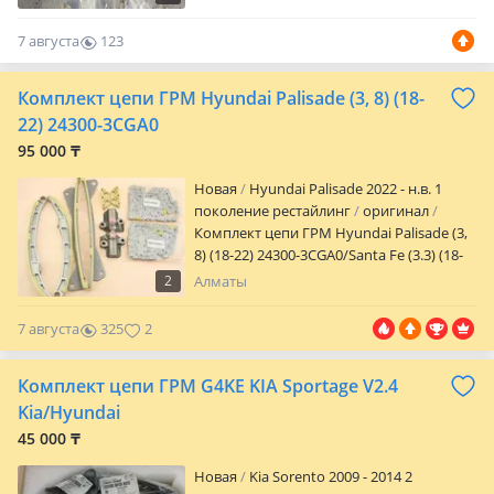
7 августа
123
0
Комплект цепи ГРМ Hyundai Palisade (3, 8) (18-
22) 24300-3CGA0
95 000 ₸
Новая
Hyundai Palisade 2022 - н.в. 1
поколение рестайлинг
оригинал
Комплект цепи ГРМ Hyundai Palisade (3,
8) (18-22) 24300-3CGA0/Santa Fe (3.3) (18-
23)/Kia Telluride (3.8) (20-23)/Kia Sorento
2
Алматы
(3.3) (18-23)/ Фирма — Hyundai-Kia OEM
— 24300-3CGA0 Отправка по Казахстану
7 августа
325
2
транспортными компаниями
Комплект цепи ГРМ G4KE KIA Sportage V2.4
Kia/Hyundai
45 000 ₸
Новая
Kia Sorento 2009 - 2014 2