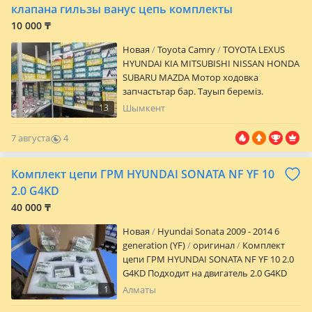
клапана гильзы ванус цепь комплекты
10 000 ₸
Новая
Toyota Camry
TOYOTA LEXUS
HYUNDAI KIA MITSUBISHI NISSAN HONDA
SUBARU MAZDA Мотор ходовка
запчастьтар бар. Тауып береміз.
Шымкент и Оңтүстік Қазақстан
13
Шымкент
бойынша доставкамен салып жберем.
Бір звонок и сразу оптовый бағасымен
7 августа
4
санап беріп доставкамен салып жберем.
0
Уақытты бекер құртпайсыз ары бері
Комплект цепи ГРМ HYUNDAI SONATA NF YF 10
барып, ыңғайлы
2.0 G4KD
40 000 ₸
Новая
Hyundai Sonata 2009 - 2014 6
generation (YF)
оригинал
Комплект
цепи ГРМ HYUNDAI SONATA NF YF 10 2.0
G4KD Подходит на двигатель 2.0 G4KD
Фирма — Hyundai Kia OEM —
1
Алматы
2430025050/24300-25050/243025007/