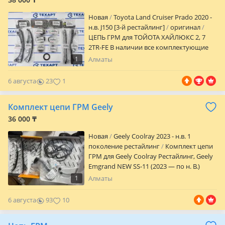
ГАРАНТИЕЙ. Также есть Оригинальный
Новая
Toyota Land Cruiser Prado 2020 -
ГРМ комплект и Европейский на выбор.
н.в. J150 [3-й рестайлинг]
оригинал
А также в наличии всё по двигателю,
ЦЕПЬ ГРМ для ТОЙОТА ХАЙЛЮКС 2, 7
комплектующие для капремонта
2TR-FE В наличии все комплектующие
двигателя. Запчасти + качественный
по цепи натяжители башмаки
Ремонт с гарантией. Наш Адрес:
1
Алматы
прокладки сальник Преимущества:
Туркебаева 220, ниже АБАЯ.
Снижает вибрацию двигателя Плавная
6 августа
23
1
работа мотора Долгий срок службы
Установка без доработок В наличии в
Комплект цепи ГРМ Geely
Алматы Car City, 3 ярус, 4 ряд, бутик 119А
36 000 ₸
Новая
Geely Coolray 2023 - н.в. 1
поколение рестайлинг
Комплект цепи
ГРМ для Geely Coolray Рестайлинг, Geely
Emgrand NEW SS-11 (2023 — по н. В.)
1
Алматы
6 августа
93
10