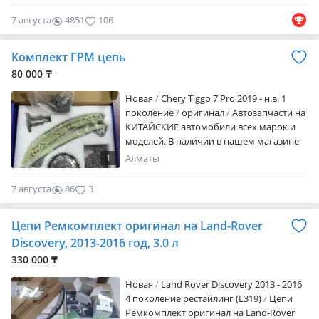
Доставка по г. Алматы и во все регионы
Казахстана бесплатно. Имеется полный
7 августа
4851
106
пакет докумУточнентов для
юридических лиц (ТОО) ЭСФ, накладная
Комплект ГРМ цепь
на отпуск товара, сертификат
подлинности. Продажа и отправка цепь
80 000 ₸
грм по всему региону Казахстана. Мы
Новая
Chery Tiggo 7 Pro 2019 - н.в. 1
находимся в Алматы. По городу
поколение
оригинал
Автозапчасти на
доставка Бесплатно.
КИТАЙСКИЕ автомобили всех марок и
моделей. В наличии в нашем магазине
автозапчастей есть Оригинал и Аналоги.
1
Алматы
График работы: пн-пт 10: 00 — 18: 00.
Доставка в пределах г. Алматы —
7 августа
86
3
БЕСПЛАТНО! Гарантия что запчасть
точно Вам подойдет! Быстрая доставка.
Цепи Ремкомплект оригинал на Land-Rover
Отправляем в регионы по РК и РФ! Без
потери денег! Удобная оплата. Оптовая
Discovery, 2013-2016 год, 3.0 л
выгода напрямую от ПОСТАВЩИКОВ!
330 000 ₸
Остерегайтесь подделок! Собственный
склад запчастей в наличии абсолютно
Новая
Land Rover Discovery 2013 - 2016
все и на заказ; Информацию по
4 поколение рестайлинг (L319)
Цепи
автозапчастям Вы можете получить у
Ремкомплект оригинал на Land-Rover