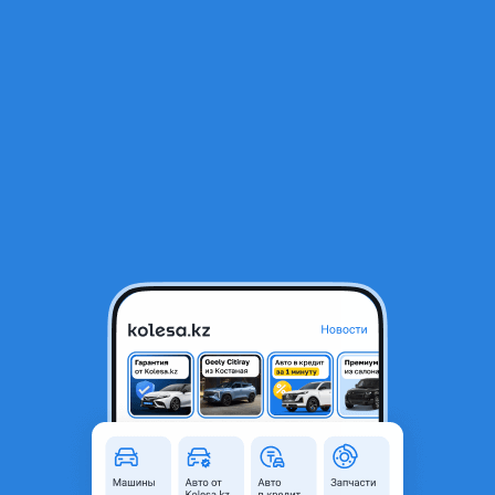
RU
Открыть приложение
1
Автозапчасти
Фильтр
Цепи в Казахстане
Найдено 1 420 объявлений
VIP-предложения
Стать VIP
Цепь ГРМ HILUX
38 000 ₸
1