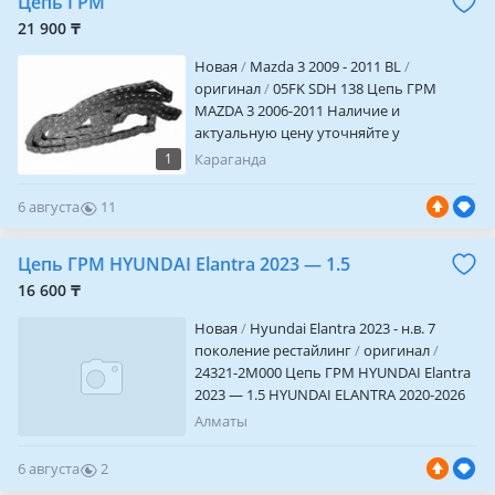
Цепь ГРМ
21 900 ₸
Новая
Mazda 3 2009 - 2011 BL
оригинал
05FK SDH 138 Цепь ГРМ
MAZDA 3 2006-2011 Наличие и
актуальную цену уточняйте у
менеджера
1
Караганда
6 августа
11
0
Цепь ГРМ HYUNDAI Elantra 2023 — 1.5
16 600 ₸
Новая
Hyundai Elantra 2023 - н.в. 7
поколение рестайлинг
оригинал
24321-2M000 Цепь ГРМ HYUNDAI Elantra
2023 — 1.5 HYUNDAI ELANTRA 2020-2026
Наличие и актуальную цену уточняйте у
Алматы
менеджера
6 августа
2