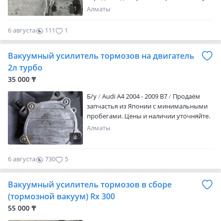
точку.
1
Алматы
6 августа
111
1
Вакуумный усилитель тормозов на двигатель
2л турбо
35 000 ₸
Б/y
Audi A4 2004 - 2009 B7
Продаём
запчастья из Японии с минимальными
пробегами. Цены и наличии уточняйте.
Алматы
4
6 августа
730
5
Вакуумный усилитель тормозов в сборе
(тормозной вакуум) Rx 300
55 000 ₸