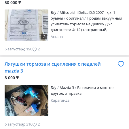
50 000 ₸
Б/y
Mitsubishi Delica D:5 2007 - қ.к. 1
буыны
оригинал
Продам вакуумный
усилитель тормоза на Делику Д5 с
двигателем 4в12 (контрактный,
заказывали через дром, с Хабаровска),
7
Астана
также родной комплект напольных
ковриков (цвет бежевый-30 000тенге)
6 августа
190
2
Лягушки тормоза и сцепления с педалей
mazda 3
8 000 ₸
Б/y
Mazda 3
В наличии и многое
другое, отправка
Караганда
1
6 августа
316
2