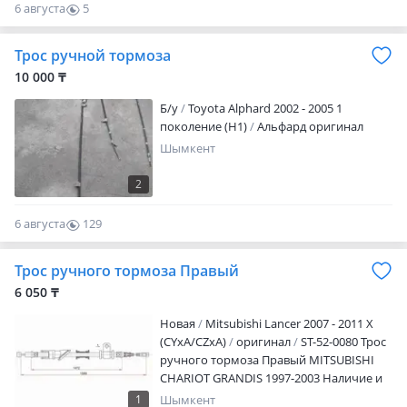
6 августа
5
0
Трос ручной тормоза
10 000 ₸
Б/y
Toyota Alphard 2002 - 2005 1
поколение (H1)
Альфард оригинал
Шымкент
2
6 августа
129
0
Трос ручного тормоза Правый
6 050 ₸
Новая
Mitsubishi Lancer 2007 - 2011 X
(CYxA/CZxA)
оригинал
ST-52-0080 Трос
ручного тормоза Правый MITSUBISHI
CHARIOT GRANDIS 1997-2003 Наличие и
актуальную цену уточняйте у
1
Шымкент