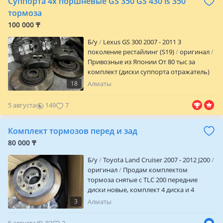
Суппорта 4х поршневые GS 350 GS 430 is 350
тормоза
100 000 ₸
Б/y
Lexus GS 300 2007 - 2011 3
поколение рестайлинг (S19)
оригинал
Привозные из Японии От 80 тыс за
комплект (диски суппорта отражатель)
Отправка в регионы
18
Алматы
5 августа
149
7
Комплект тормозов перед и зад
80 000 ₸
Б/y
Toyota Land Cruiser 2007 - 2012 J200
оригинал
Продам комплектом
тормоза снятые с TLC 200 передние
диски новые, комплект 4 диска и 4
суппорта
3
Алматы