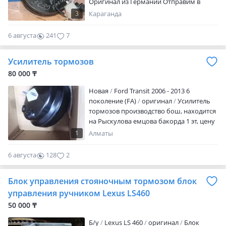
Оригинал из Германии Отправим в
регионы Работаем без выходных
3
Караганда
Стоимость уточняйте по телефону в
рабочее время
6 августа
241
7
Усилитель тормозов
80 000 ₸
Новая
Ford Transit 2006 - 2013 6
поколение (FA)
оригинал
Усилитель
тормозов производство бош, находится
на Рыскулова емцова бакорда 1 эт, цену
уточняйте по телефону бутик 132, Рэд
1
Алматы
отпрвка по регионам
6 августа
128
2
Блок управления стояночным тормозом блок
управления ручником Lexus LS460
50 000 ₸
Б/y
Lexus LS 460
оригинал
Блок