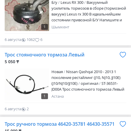
Б/y
Lexus RX 300
Вакуумный
усилитель тормозов в сборе (тормозной
вакуум) Lexus rx 300 В идеальнийшем
состоянии привозной Б/У Напишите и
мы обязательно вам ответим. Писать
1
Шымкент
можете 24/7 Есть доставка по Казахстану
6 августа
1062
6
Трос стояночного тормоза Левый
5 050 ₸
Новая
Nissan Qashqai 2010 - 2013 1
поколение рестайлинг (J10, NJ10, JJ10E)
(J10/NJ10/JJ10E)
оригинал
ST-36531-
JD00A Трос стояночного тормоза Левый
NISSAN QASHQAI 2006-2013 Наличие и
1
Астана
актуальную цену уточняйте у
менеджера
6 августа
2
0
Трос ручного тормоза 46420-35781 46430-35571
15 000 ₸