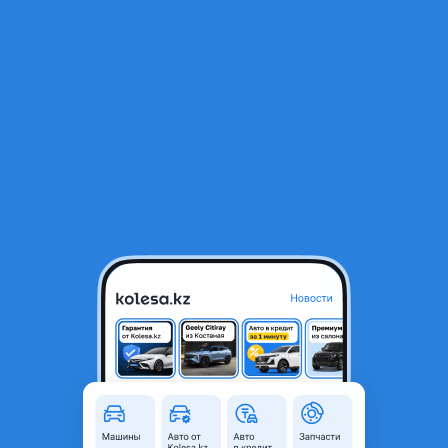
RU
Открыть приложение
1
Автозапчасти
Фильтр
Тормоза в Казахстане
Найдено 968 объявлений
VIP-предложения
Стать VIP
Суппорта 4х поршневые GS 350 GS 430 is 350
тормоза
100 000 ₸