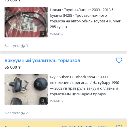
Новая
Toyota 4Runner 2009 - 2013 5
буыны (N28)
Трос стояночного
тормоза на автомобиль Toyota 4 runner
285 кузов
2
Алматы
6 августа
31
0
Вакуумный усилитель тормозов
55 000 ₸
Б/y
Subaru Outback 1994 - 1999 1
поколение
оригинал
На субару 1990
— 2002 гв прав руль вакуум с главным
тормозным цилиндром продам.
Доставлен из Японии
3
Алматы
6 августа
2
0