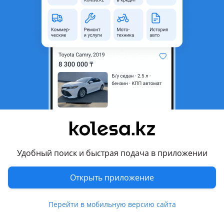
18
Б/y
Lexus GS 300 2007 - 2011 3 поколение рестайлинг (S19)
оригинал
Алматы
5 августа
149
7
Вакуумный усилител тормозов
50 000 ₸
Удобный поиск и быстрая подача в приложении
Открыть приложение
4
Новая
Toyota Land Cruiser Prado 2002 - 2009 J120
Тормозной ваккум, в хорошем качестве, Китайский производитель на рынке более 20и лет.
Астана
Перейти в мобильную версию сайта
5 августа
9