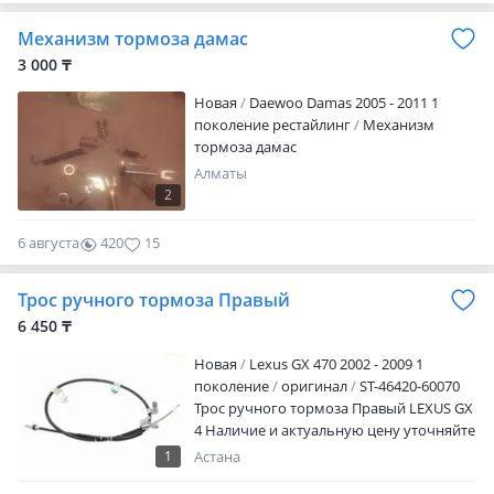
Механизм тормоза дамас
3 000 ₸
Новая
Daewoo Damas 2005 - 2011 1
поколение рестайлинг
Механизм
тормоза дамас
Алматы
2
6 августа
420
15
Трос ручного тормоза Правый
6 450 ₸
Новая
Lexus GX 470 2002 - 2009 1
поколение
оригинал
ST-46420-60070
Трос ручного тормоза Правый LEXUS GX
4 Наличие и актуальную цену уточняйте
у менеджера
1
Астана