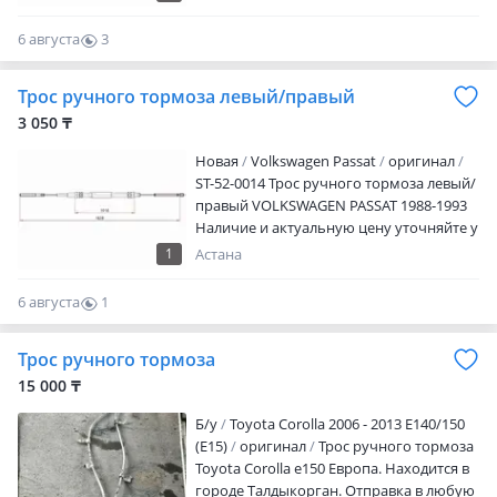
менеджера
6 августа
3
0
Трос ручного тормоза левый/правый
3 050 ₸
Новая
Volkswagen Passat
оригинал
ST-52-0014 Трос ручного тормоза левый/
правый VOLKSWAGEN PASSAT 1988-1993
Наличие и актуальную цену уточняйте у
менеджера
1
Астана
6 августа
1
0
Трос ручного тормоза
15 000 ₸
Б/y
Toyota Corolla 2006 - 2013 E140/150
(E15)
оригинал
Трос ручного тормоза
Toyota Corolla e150 Европа. Находится в
городе Талдыкорган. Отправка в любую