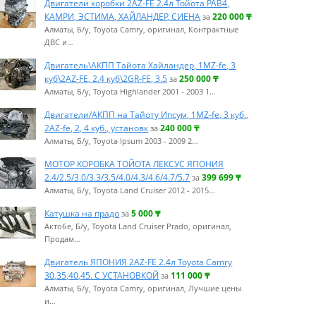
Двигатели коробки 2AZ-FE 2.4л Тойота РАВ4,
КАМРИ, ЭСТИМА, ХАЙЛАНДЕР, СИЕНА
220 000
₸
за
Алматы, Б/у, Toyota Camry, оригинал, Контрактные
ДВС и…
Двигатель\АКПП Тайота Хайландер, 1MZ-fe, 3
куб\2AZ-FE, 2.4 куб\2GR-FE, 3.5
250 000
₸
за
Алматы, Б/у, Toyota Highlander 2001 - 2003 1…
Двигатели/АКПП на Тайоту Ипсум, 1MZ-fe, 3 куб.,
2АZ-fe, 2, 4 куб., установк
240 000
₸
за
Алматы, Б/у, Toyota Ipsum 2003 - 2009 2…
МОТОР КОРОБКА ТОЙОТА ЛЕКСУС ЯПОНИЯ
2.4/2.5/3.0/3.3/3.5/4.0/4.3/4.6/4.7/5.7
399 699
₸
за
Алматы, Б/у, Toyota Land Cruiser 2012 - 2015…
Катушка на прадо
5 000
₸
за
Актобе, Б/у, Toyota Land Cruiser Prado, оригинал,
Продам…
Двигатель ЯПОНИЯ 2AZ-FE 2.4л Toyota Camry
30,35,40,45. С УСТАНОВКОЙ
111 000
₸
за
Алматы, Б/у, Toyota Camry, оригинал, Лучшие цены
и…