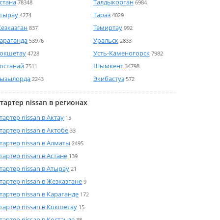
стана
Талдыкорган
78348
6984
тырау
Тараз
4274
4029
езказган
Темиртау
837
992
араганда
Уральск
53976
2833
окшетау
Усть-Каменогорск
4728
7982
останай
Шымкент
7511
34798
ызылорда
Экибастуз
2243
572
тартер nissan в регионах
тартер nissan в Актау
15
тартер nissan в Актобе
33
тартер nissan в Алматы
2495
тартер nissan в Астане
139
тартер nissan в Атырау
21
тартер nissan в Жезказгане
9
тартер nissan в Караганде
172
тартер nissan в Кокшетау
15
тартер nissan в Костанае
38