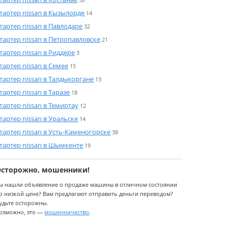
тартер nissan в Кызылорде
14
тартер nissan в Павлодаре
32
тартер nissan в Петропавловске
21
тартер nissan в Риддере
3
тартер nissan в Семее
15
тартер nissan в Талдыкоргане
13
тартер nissan в Таразе
18
тартер nissan в Темиртау
12
тартер nissan в Уральске
14
тартер nissan в Усть-Каменогорске
38
тартер nissan в Шымкенте
19
Осторожно, мошенники!
ы нашли объявление о продаже машины в отличном состоянии
о низкой цене? Вам предлагают отправить деньги переводом?
удьте осторожны.
озможно, это —
мошенничество
.