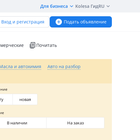
Для бизнеса
Kolesa Гид
RU
Вход и регистрация
Подать объявление
мерческие
Почитать
Масла и автохимия
Авто на разбор
яние
/y
новая
ие
В наличии
На заказ