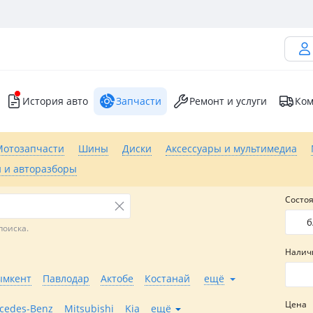
История авто
Запчасти
Ремонт и услуги
Ком
Мотозапчасти
Шины
Диски
Аксессуары и мультимедиа
 и авторазборы
Состо
б
поиска.
Налич
мкент
Павлодар
Актобе
Костанай
ещё
Цена
cedes-Benz
Mitsubishi
Kia
ещё