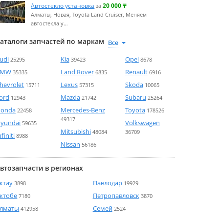
Автостекло установка
20 000
₸
за
Алматы, Новая, Toyota Land Cruiser, Меняем
автостекла у…
аталоги запчастей по маркам
udi
Kia
Opel
25295
39423
8678
BMW
Land Rover
Renault
35335
6835
6916
hevrolet
Lexus
Skoda
15711
57315
10065
ord
Mazda
Subaru
12943
21742
25264
onda
Mercedes-Benz
Toyota
22458
178526
49317
yundai
Volkswagen
59635
Mitsubishi
48084
36709
nfiniti
8988
Nissan
56186
втозапчасти в регионах
ктау
Павлодар
3898
19929
ктобе
Петропавловск
7180
3870
лматы
Семей
412958
2524