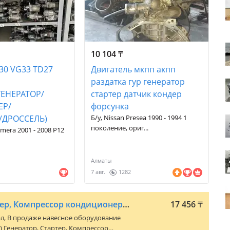
10 104
₸
30 VG33 TD27
Двигатель мкпп акпп
раздатка гур генератор
ГЕНЕРАТОР/
стартер датчик кондер
ЕР/
форсунка
/ДРОССЕЛЬ)
Б/у, Nissan Presea 1990 - 1994 1
поколение, ориг...
imera 2001 - 2008 P12
.
Алматы
7 авг.
1282
ГУР Генератор Стартер, Компрессор кондиционера TOYOTA, LEXUS, NISSAN ДВС
17 456
₸
ал, В продаже навесное оборудование
) Генератор, Стартер, Компрессор