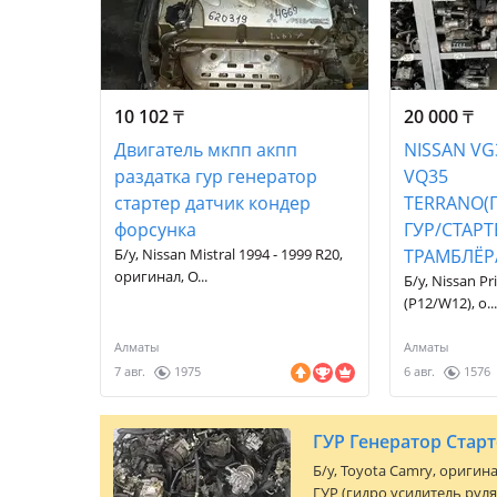
10 102
₸
20 000
₸
Двигатель мкпп акпп
NISSAN VG
раздатка гур генератор
VQ35
стартер датчик кондер
TERRANO(
форсунка
ГУР/СТАРТ
Б/у, Nissan Mistral 1994 - 1999 R20,
ТРАМБЛЁР
оригинал, О...
Б/у, Nissan Pr
(P12/W12), о..
Алматы
Алматы
7 авг.
1975
6 авг.
1576
Б/y,
Toyota Camry
, оригин
ГУР (гидро усилитель руля