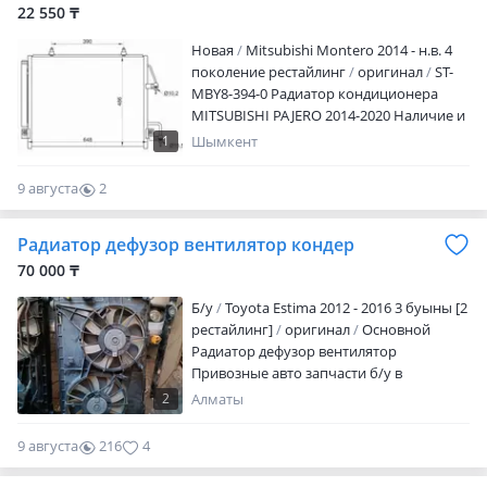
22 550 ₸
Новая
Mitsubishi Montero 2014 - н.в. 4
поколение рестайлинг
оригинал
ST-
MBY8-394-0 Радиатор кондиционера
MITSUBISHI PAJERO 2014-2020 Наличие и
актуальную цену уточняйте у
1
Шымкент
менеджера
9 августа
2
0
Радиатор дефузор вентилятор кондер
70 000 ₸
Б/y
Toyota Estima 2012 - 2016 3 буыны [2
рестайлинг]
оригинал
Основной
Радиатор дефузор вентилятор
Привозные авто запчасти б/у в
оригинале Есть доставка по городу
2
Алматы
Алматы Есть доставка по всем регионам
РК Так же доставляем в Бишкек,
9 августа
216
4
Узбекистан, Россию за счёт клиента
Звоните с 9.00-22.00 Смс и