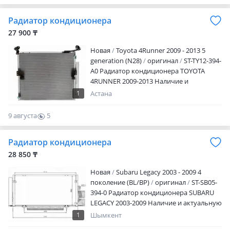
менеджера Адрес магазина: Ул.
0
Желтоксан 259 Режим работы: Пн. —
Радиатор кондиционера
пт.09: 00 — 18: 00 Сб.10: 00 — 17: 00 Вс —
выходной
27 900 ₸
Новая
Toyota 4Runner 2009 - 2013 5
generation (N28)
оригинал
ST-TY12-394-
A0 Радиатор кондиционера TOYOTA
4RUNNER 2009-2013 Наличие и
актуальную цену уточняйте у
1
Астана
менеджера
9 августа
5
0
Радиатор кондиционера
28 850 ₸
Новая
Subaru Legacy 2003 - 2009 4
поколение (BL/BP)
оригинал
ST-SB05-
394-0 Радиатор кондиционера SUBARU
LEGACY 2003-2009 Наличие и актуальную
цену уточняйте у менеджера
1
Шымкент