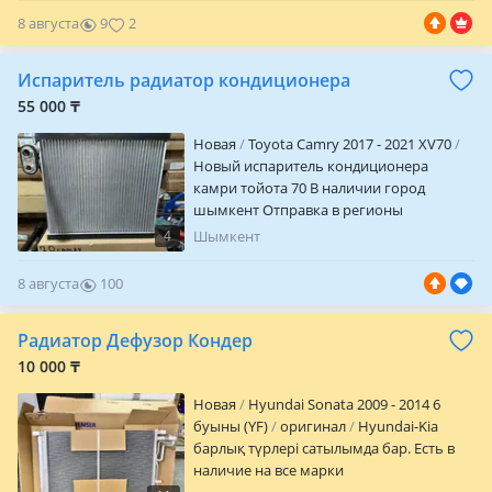
8 августа
9
2
Испаритель радиатор кондиционера
55 000 ₸
Новая
Toyota Camry 2017 - 2021 XV70
Новый испаритель кондиционера
камри тойота 70 В наличии город
шымкент Отправка в регионы
курьерской службой
4
Шымкент
8 августа
100
0
Радиатор Дефузор Кондер
10 000 ₸
Новая
Hyundai Sonata 2009 - 2014 6
буыны (YF)
оригинал
Hyundai-Kia
барлық түрлері сатылымда бар. Есть в
наличие на все марки