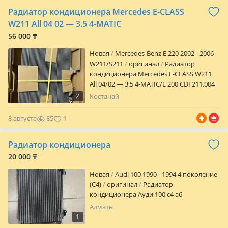
Радиатор кондиционера Mercedes E-CLASS
W211 Аll 04 02 — 3.5 4-MATIC
56 000 ₸
Новая
Mercedes-Benz E 220 2002 - 2006
W211/S211
оригинал
Радиатор
кондиционера Mercedes E-CLASS W211
Аll 04/02 — 3.5 4-MATIC/E 200 CDI 211.004
AVA оригинал MSA 5307. Работаем с
2
Костанай
организациями Red Кредит рассрочка.
Есть другие запчасти. Европейское
8 августа
85
1
производство.
Радиатор кондиционера
20 000 ₸
Новая
Audi 100 1990 - 1994 4 поколение
(C4)
оригинал
Радиатор
кондиционера Ауди 100 с4 а6
Алматы
1