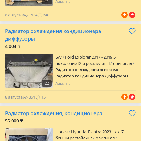
11
Алматы
8 августа
1524
64
Радиатор охлаждения кондиционера
диффузоры
4 004 ₸
Б/y
Ford Explorer 2017 - 2019 5
поколение [2-й рестайлинг]
оригинал
Радиатор охлаждения двигателя
Радиатор кондиционера Диффузоры
вентиляторы охлаждения Привозные в
22
Алматы
оригинале Цены наличие уточняйте
Гарантия Отправка на регионы
8 августа
351
15
Радиатор охлаждения, кондиционера
55 000 ₸
Новая
Hyundai Elantra 2023 - қ.к. 7
буыны рестайлинг
оригинал