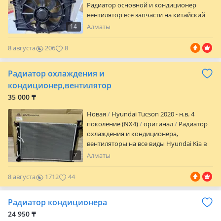
Радиатор основной и кондиционер
вентилятор все запчасти на китайский
сборка и казахстанский сборка машины
14
Алматы
В наличии и на заказ Цены уточняйте на
8 августа
206
8
Радиатор охлаждения и
кондиционер,вентилятор
35 000 ₸
Новая
Hyundai Tucson 2020 - н.в. 4
поколение (NX4)
оригинал
Радиатор
охлаждения и кондиционера,
вентиляторы на все виды Hyundai Kia в
наличии и на заказ! Цены и в наличии
7
Алматы
уточняйте
8 августа
1712
44
Радиатор кондиционера
24 950 ₸