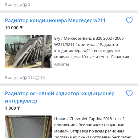
9 августа
2
0
Радиатор кондиционера Мерседес w211
10 000 ₸
Б/y
Mercedes-Benz E 320 2002 - 2006
W211/S211
оригинал
Радиатор
кондиционера w211 есть и другие
модели. Цена 10 тысяч тенге. Гарантия
на проверку
1
Алматы
9 августа
512
16
Радиатор основной радиатор кондиционер
интеркуллер
1 000 ₸
Новая
Chevrolet Captiva 2018 - н.в. 2
поколение
Все запчасти на данные
модели Отправка по всем регионам
Доставка до пункта отправки бесплатно