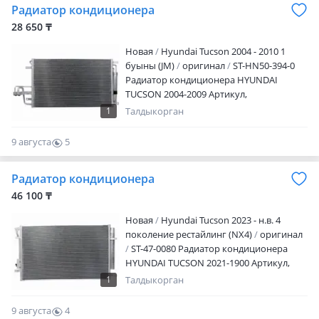
Радиатор кондиционера
круглосуточно
28 650 ₸
Новая
Hyundai Tucson 2004 - 2010 1
буыны (JM)
оригинал
ST-HN50-394-0
Радиатор кондиционера HYUNDAI
TUCSON 2004-2009 Артикул,
наименование товара, марка модель
1
Талдыкорган
авто, период выпуска Наличие и
актуальную цену уточняйте у
9 августа
5
менеджера Адрес магазина: Ул.
0
Желтоксан 259 Режим работы: Пн. —
Радиатор кондиционера
пт.09: 00 — 18: 00 Сб.10: 00 — 17: 00 Вс —
выходной
46 100 ₸
Новая
Hyundai Tucson 2023 - н.в. 4
поколение рестайлинг (NX4)
оригинал
ST-47-0080 Радиатор кондиционера
HYUNDAI TUCSON 2021-1900 Артикул,
наименование товара, марка модель
1
Талдыкорган
авто, период выпуска Наличие и
актуальную цену уточняйте у
9 августа
4