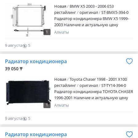
Новая
BMW X5 2003 - 2006 E53
рестайлинг
оригинал
ST-BMX5-394-0
Радиатор кондиционера BMW X5 1999-
2003 Наличие и актуальную цену
уточняйте у менеджера
1
Алматы
9 августа
5
0
Радиатор кондиционера
39 050 ₸
Новая
Toyota Chaser 1998 - 2001 X100
рестайлинг
оригинал
ST-TY14-394-0
Радиатор кондиционера TOYOTA CHASER
1996-2001 Наличие и актуальную цену
уточняйте у менеджера
1
Алматы
9 августа
5
0
Радиатор кондиционера