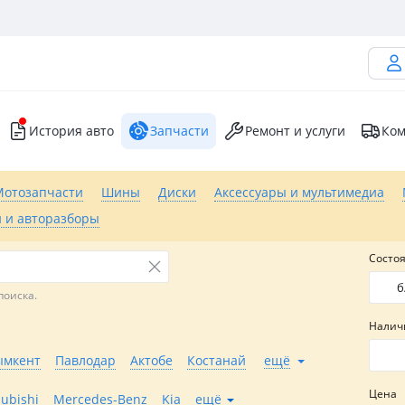
История авто
Запчасти
Ремонт и услуги
Ком
Мотозапчасти
Шины
Диски
Аксессуары и мультимедиа
 и авторазборы
Состо
б
поиска.
Налич
мкент
Павлодар
Актобе
Костанай
ещё
Цена
subishi
Mercedes-Benz
Kia
ещё