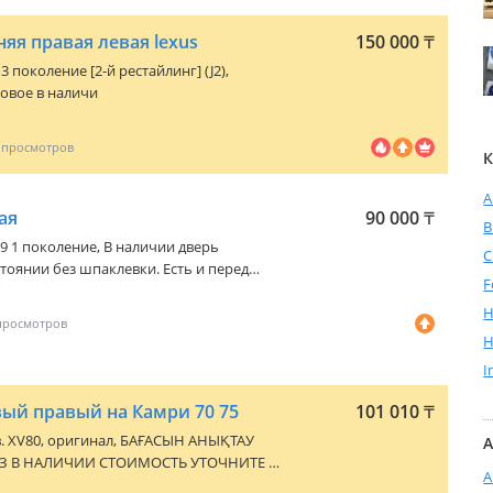
яя правая левая lexus
150 000
₸
. 3 поколение [2-й рестайлинг] (J2)
,
новое в наличи
К
A
ая
90 000
₸
09 1 поколение
, В наличии дверь
C
тоянии без шпаклевки. Есть и перед
F
отправка по регионам
H
H
I
ый правый на Камри 70 75
101 010
₸
в. XV80
, оригинал, БАҒАСЫН АНЫҚТАУ
А
Е В
А