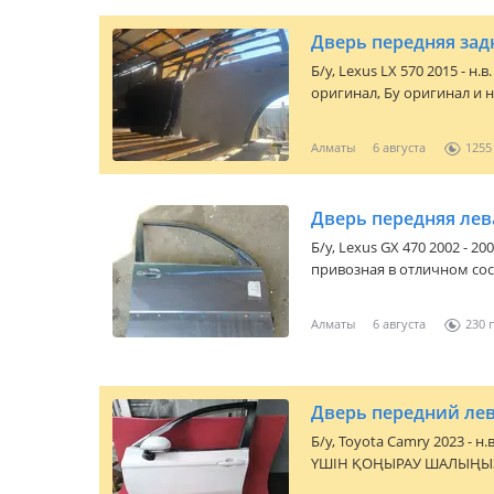
Дверь передняя задн
Б/y,
Lexus LX 570 2015 - н.в
оригинал, Бу оригинал и 
Алматы
6 августа
1255
Дверь передняя лев
Б/y,
Lexus GX 470 2002 - 20
привозная в отличном сос
есть и задние, возможна 
Алматы
6 августа
230
Дверь передний лев
Б/y,
Toyota Camry 2023 - н.
ҮШІН ҚОҢЫРАУ ШАЛЫҢЫЗ В НАЛИЧИИ СТОИМОСТЬ УТОЧНИТ
ОТЛИЧНОМ СОСТОЯНИИ ПРИВОЗНОЙ ИЗ ЯПОНИИ В