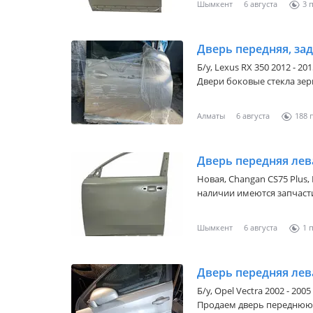
Шымкент
6 августа
3
Дверь передняя, зад
Б/y,
Lexus RX 350 2012 - 20
Двери боковые стекла зерк
цвета в наличии оригинал
уточните
Алматы
6 августа
188
Дверь передняя лев
Новая,
Changan CS75 Plus
,
наличии имеются запчасти
Шымкент
6 августа
1
Б/y,
Opel Vectra 2002 - 2005 
Продаем дверь переднюю 