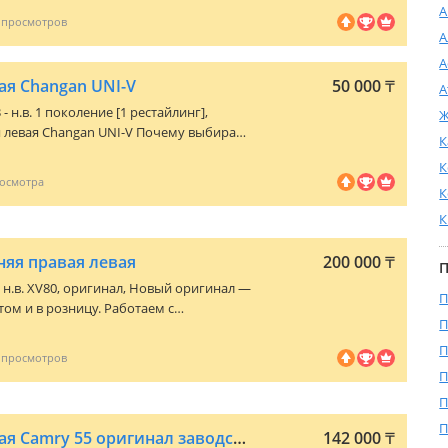
А
верь
а камри 70/75 Дверь передний левый
А
А
лдинг на Камри 70/75
ая Changan UNI-V
50 000
₸
А
Changan UNI-V 2023 - н.в. 1 поколение [1 рестайлинг]
,
Ж
hangan UNI-V Почему выбирают
К
К
К
х
К
няя правая левая
200 000
₸
П
 н.в. XV80
, оригинал, Новый оригинал —
П
том и в розницу. Работаем с
П
рывающие документы. Наш склад г.
мидин Также есть все по кузову в
П
ный ряд Тойота Лексус. Переделки
П
равки в регионы РК Доставка по городу.
П
П
Дверь передняя левая Camry 55 оригинал заводская краска
142 000
₸