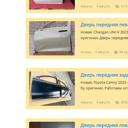
ЗАВОДСКОМ ОКРАСЕ 1000% ОТПРАВКА ДОСТАВКА ГАРАНТИЯ Д
Алматы
6 августа
1215
передний левый правый н
правый на камри 70/75 Двери на CAMRY 70/75 Замок стекло ручка
ограничитель обшивка мо
Дверь передняя лев
Новая,
оригинал, Дверь передняя левая C
нас: — Большой склад в Астане, товар в наличии — Оптом и в
розницу — Проверенное качество — Отправка по всему
Астана
6 августа
94
Казахстану — Быстрая работа, фото и видео перед отправкой —
Честные цены, без лишни
Дверь передняя зад
Новая,
Toyota Camry 2023 -
бу оригинал. Работаем оп
компаниями, есть все зак
Алматы Баянаул 36а Наджи
Алматы
6 августа
3818
оригинале на весь модель
кузова на рестайлинг. Отп