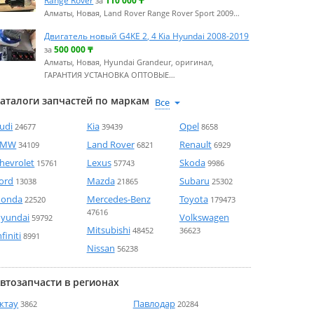
Range Rover
110 000
₸
за
Алматы, Новая, Land Rover Range Rover Sport 2009…
Двигатель новый G4KE 2, 4 Kia Hyundai 2008-2019
500 000
₸
за
Алматы, Новая, Hyundai Grandeur, оригинал,
ГАРАНТИЯ УСТАНОВКА ОПТОВЫЕ…
аталоги запчастей по маркам
udi
Kia
Opel
24677
39439
8658
BMW
Land Rover
Renault
34109
6821
6929
hevrolet
Lexus
Skoda
15761
57743
9986
ord
Mazda
Subaru
13038
21865
25302
onda
Mercedes-Benz
Toyota
22520
179473
47616
yundai
Volkswagen
59792
Mitsubishi
48452
36623
nfiniti
8991
Nissan
56238
втозапчасти в регионах
ктау
Павлодар
3862
20284