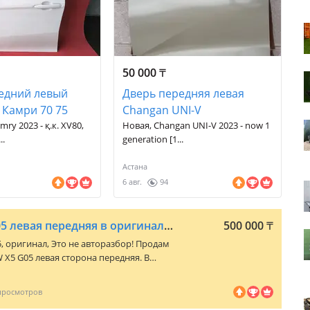
50 000
₸
едний левый
Дверь передняя левая
 Камри 70 75
Changan UNI-V
mry 2023 - қ.к. XV80,
Новая, Changan UNI-V 2023 - now 1
..
generation [1...
Астана
6 авг.
94
Дверь на BMW Х5 G05 левая передняя в оригинале. Это
500 000
₸
5
, оригинал, Это не авторазбор! Продам
 X5 G05 левая сторона передняя. В
для себя, без шпаклевки, родной окрас.
о разбор, других запчастей нет!