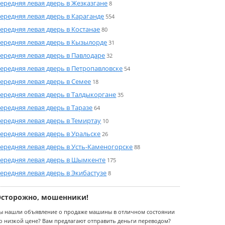
ередняя левая дверь в Жезказгане
8
ередняя левая дверь в Караганде
554
ередняя левая дверь в Костанае
80
ередняя левая дверь в Кызылорде
31
ередняя левая дверь в Павлодаре
32
ередняя левая дверь в Петропавловске
54
ередняя левая дверь в Семее
18
ередняя левая дверь в Талдыкоргане
35
ередняя левая дверь в Таразе
64
ередняя левая дверь в Темиртау
10
ередняя левая дверь в Уральске
26
ередняя левая дверь в Усть-Каменогорске
88
ередняя левая дверь в Шымкенте
175
ередняя левая дверь в Экибастузе
8
Осторожно, мошенники!
ы нашли объявление о продаже машины в отличном состоянии
о низкой цене? Вам предлагают отправить деньги переводом?