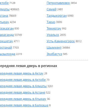
ктобе
Петропавловск
7128
3854
лматы
Семей
408665
2481
стана
Талдыкорган
78669
6990
тырау
Тараз
4234
3999
езказган
Темиртау
830
992
араганда
Уральск
53749
2835
окшетау
Усть-Каменогорск
4711
8012
останай
Шымкент
7703
34984
ызылорда
Экибастуз
2219
585
ередняя левая дверь в регионах
ередняя левая дверь в Актау
28
ередняя левая дверь в Актобе
73
ередняя левая дверь в Алматы
3261
ередняя левая дверь в Астане
522
ередняя левая дверь в Атырау
36
ередняя левая дверь в Балхаше
8