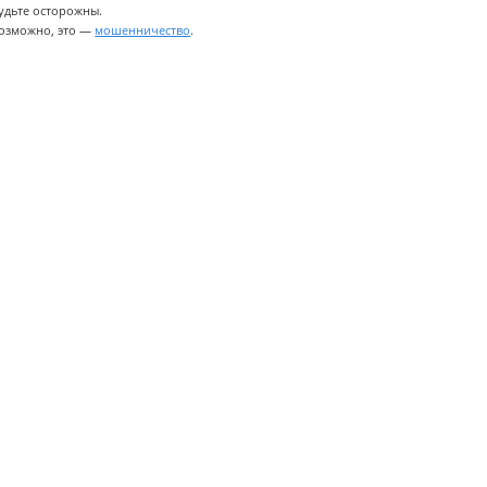
удьте осторожны.
озможно, это —
мошенничество
.