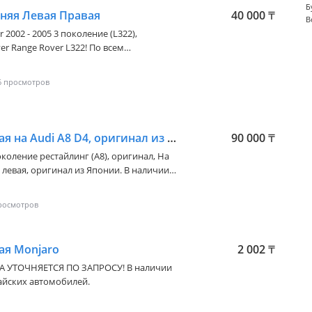
Б
няя Левая Правая
40 000
₸
В
 2002 - 2005 3 поколение (L322)
,
воните! Отправка по регионам!
!
6
Дверь передняя левая на Audi A8 D4, оригинал из Японии
90 000
₸
поколение рестайлинг (A8)
, оригинал, На
 левая, оригинал из Японии. В наличии
ая Monjaro
2 002
₸
НА УТОЧНЯЕТСЯ ПО ЗАПРОСУ! В наличии
айских автомобилей.