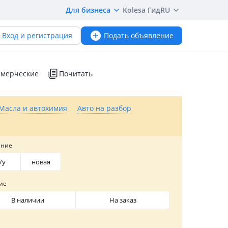
Для бизнеса
Kolesa Гид
RU
Вход и регистрация
Подать объявление
мерческие
Почитать
Масла и автохимия
Авто на разбор
яние
/y
новая
ие
В наличии
На заказ