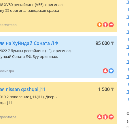
П
18 XV50 рестайлинг (V55)
, оригинал,
П
ry 55 оригинал заводская краска
П
П
П
П
яя на Хуйндай Соната ЛФ
95 000
₸
П
2022 7 буыны рестайлинг (LF)
, оригинал,
П
Хундай Соната ЛФ. Буу оригинал.
П
П
П
П
я nissan qashqai j11
1 500
₸
П
019 2 поколение (J11/J11)
, Дверь
П
qai j11
В
п