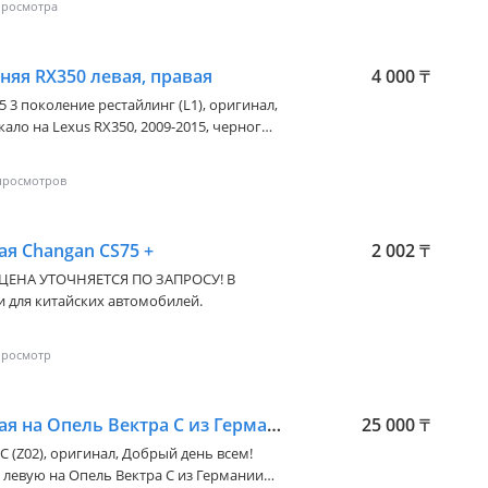
няя RX350 левая, правая
4 000
₸
15 3 поколение рестайлинг (L1)
, оригинал,
ало на Lexus RX350, 2009-2015, черного
 б. У Стоимость наличие и состояние
ая Changan CS75 +
2 002
₸
 ЦЕНА УТОЧНЯЕТСЯ ПО ЗАПРОСУ! В
 для китайских автомобилей.
Дверь передняя левая на Опель Вектра С из Германии
25 000
₸
C (Z02)
, оригинал, Добрый день всем!
левую на Опель Вектра С из Германии.