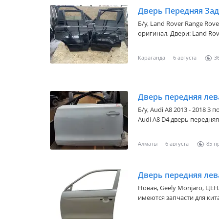
Дверь Передняя Зад
Б/y,
Land Rover Range Rover
оригинал, Двери: Land Rover Range Rover L322! По всем
интересующим вопросам з
Наличие и цену уточняйте
Караганда
6 августа
3
Б/y,
Audi A8 2013 - 2018 3 
Audi A8 D4 дверь передняя
разные цвета.
Алматы
6 августа
85
Дверь передняя лев
Новая,
Geely Monjaro
, ЦЕ
имеются запчасти для кит