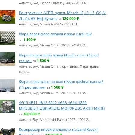
Алматы, Б/у, Honda Odyssey 2008 - 2013 4…
Контрактные АКПП купить Mazda LF, L3, L5, GY, AJ,
ZL, Z5, B3, B6| Купить
120 000
₸
за
Алматы, Б/у, Mazda 6 2007 - 2009 GH…
Фара левая фара правая nissan x-trail t32
1 500
₸
за
Алматы, Б/у, Nissan X-Trail 2013 - 2019 T32…
Фара правая фара левая Nissan x-trail t32 led
ксенон
1 500
₸
за
Алматы, Б/у, Nissan X-Trail, оригинал, Фара правая
фара…
Фара левая фара правая nissan qashqai кашкай
j11 рестайлинг
1 500
₸
за
Алматы, Б/у, Nissan X-Trail 2013 - 2019 T32…
4G15 4B11 4B12 6A12 4G93 4G64 4G69
MITSUBISHI ДВИГАТЕЛЬ МОТОР ДВС АКПП МКПП
280 000
₸
за
Алматы, Б/у, Mitsubishi Pajero 1997 - 1999 2…
Компрессор пневмоподвески на Land Rover|