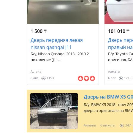
1 500
₸
101 010
₸
Дверь передняя левая
Дверь пер
nissan qashqai j11
правый на
Б/у, Nissan Qashqai 2013 - 2019 2
Б/у, Toyota Ca
поколение (J11...
оригинал, БА.
Астана
Алматы
6 авг.
1153
6 авг.
1215
Б/y,
BMW X5 2018 - now G0
дверь в оригинале на BMW
отличном состоянии, брал 
Цена 500 000тг. Это не авт
Алматы
6 августа
347