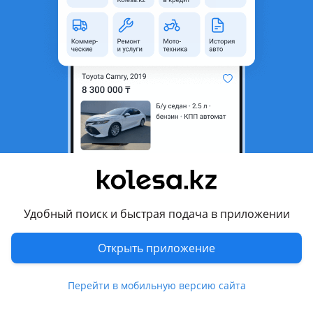
область
Состояние
Новая
Код запчасти
QF80Q00027
Возможна рассрочка или
Да
кредит
Есть доставка
Да
Подходит на авто
Chevrolet Aveo
Chevrolet Cruze
Удобный поиск и быстрая подача в приложении
Chevrolet Lacetti
Открыть приложение
Комментарий продавца
Перейти в мобильную версию сайта
Муфта компрессора кондиционера в сборе. НОВАЯ.
Chevrolet Cruze 1, 8, Lacetti1.6, Opel 1.6l