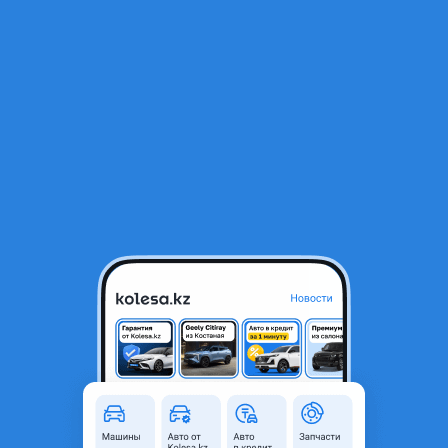
RU
Открыть приложение
1
/
5
Шкив компрессора кондиционера
30 000 ₸
Город
Шымкент, Туркестанская