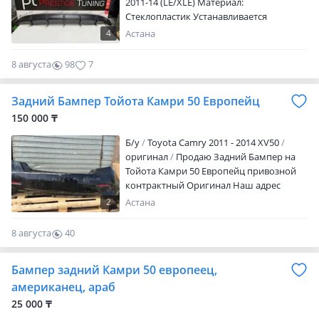
2011-14 (LE/XLE) Материал:
Стеклопластик Устанавливается
идеально на родной бампер!
4
Астана
8 августа
98
7
Задний Бампер Тойота Камри 50 Европейц
150 000 ₸
Б/y
Toyota Camry 2011 - 2014 XV50
оригинал
Продаю Задний Бампер на
Тойота Камри 50 Европейц привозной
контрактный Оригинал Наш адрес
Аспандияр Кенжина 5 Отправка по
2
Астана
регионам через индрайвер
8 августа
40
0
Бампер задний Камри 50 европеец,
американец, араб
25 000 ₸