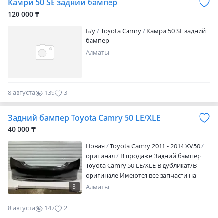
Камри 50 SE задний бампер
120 000 ₸
Б/y
Toyota Camry
Камри 50 SE задний
бампер
Алматы
8 августа
139
3
Задний бампер Toyota Camry 50 LE/XLE
40 000 ₸
Новая
Toyota Camry 2011 - 2014 XV50
оригинал
В продаже Задний бампер
Toyota Camry 50 LE/XLE В дубликат/В
оригинале Имеются все запчасти на
данную модель (Оригинал, дубликаты)
3
Алматы
При покупке уточняйте цену Доставка
по городу есть Отправка по регионам
8 августа
147
2
через транспортные компании Можем