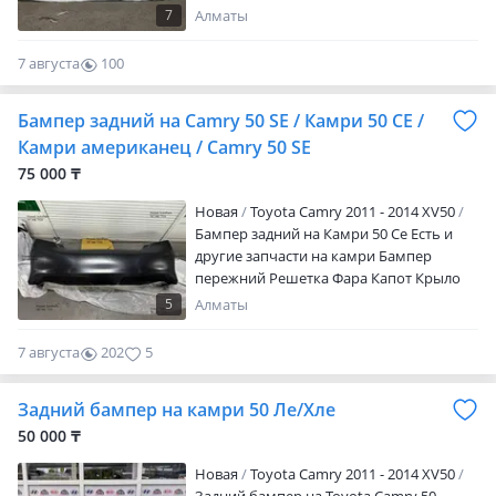
ассортимент на TOYOTA LEXUS HYUNDAI
7
Алматы
KIA В наличии и также на заказ
привезем любую запчасть Цены
7 августа
100
уточняйте у менеджера. Мы находимся
0
ТЦ CarCity 4 ярус 18 бутик.
Бампер задний на Camry 50 SE / Камри 50 СЕ /
Камри американец / Camry 50 SE
75 000 ₸
Новая
Toyota Camry 2011 - 2014 XV50
Бампер задний на Камри 50 Се Есть и
другие запчасти на камри Бампер
пережний Решетка Фара Капот Крыло
Есть отправка по СНГ
5
Алматы
7 августа
202
5
Задний бампер на камри 50 Ле/Хле
50 000 ₸
Новая
Toyota Camry 2011 - 2014 XV50