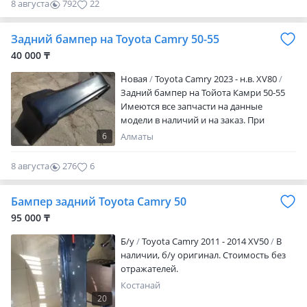
8 августа
792
22
Задний бампер на Toyota Camry 50-55
40 000 ₸
Новая
Toyota Camry 2023 - н.в. XV80
Задний бампер на Тойота Камри 50-55
Имеются все запчасти на данные
модели в наличий и на заказ. При
покупке уточняйте цену. • Новый
6
Алматы
оригинал • Буу оригинал • Дубликат
Доставка по городу и отправка по
8 августа
276
6
регионам! Можно на заказ любые
детали на все авто.
Бампер задний Toyota Camry 50
95 000 ₸
Б/y
Toyota Camry 2011 - 2014 XV50
В
наличии, б/у оригинал. Стоимость без
отражателей.
Костанай
20