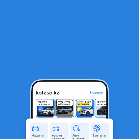
RU
Открыть приложение
1
Автозапчасти
Фильтр
Задний бампер камри 50 в Казахстане
Найдено 124 объявления
VIP-предложения
Стать VIP
БАМПЕР ПЕРЕДНИЙ И ЗАДНИЙ НА КАМРИ 50-
55 USA EUR
22 000 ₸