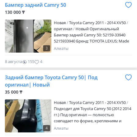
Бампер задний Camry 50
звонить или написать. Есть доставка по
городу и отправка по регионам РК.
130 000 ₸
Новая
Toyota Camry 2011 - 2014 XV50
оригинал
Новый Оригинальный
Бампер задний Camry 50: 52159-33940
5215933940 Бренд: TOYOTA LEXUS; Made
in Japan; Новая; 100% оригинальность,
3
Алматы
гарантия качества!
8 августа
155
4
Задний бампер Toyota Camry 50| Под
оригинал| Новый
35 000 ₸
Новая
Toyota Camry 2011 - 2014 XV50
Подходит для Toyota Camry 50 (2012 2014
гг.) Под оригинал — полностью
совпадает по форме, креплениям и
размеру Состояние новое, без дефектов
4
Алматы
Материал прочный, качественный