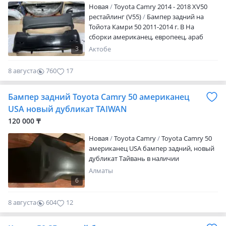
Новая
Toyota Camry 2014 - 2018 XV50
рестайлинг (V55)
Бампер задний на
Тойота Камри 50 2011-2014 г. В На
сборки американец, европеец, араб
Новые, производство Тайвань высшего
3
Актобе
качества Цены разные звоните и
уточняйте
8 августа
760
17
___________________________________
Магазин автозапчастей «Batys Parts»
Бампер задний Toyota Camry 50 американец
предоставляет большой ассортимент
кузовных запчастей на множество
USA новый дубликат TAIWAN
автомобилей. В нашем магазине
120 000 ₸
действует Pay RED, мы можете взять
товары в рассрочку на 12 месяцев Мы
Новая
Toyota Camry
Toyota Camry 50
находимся по адресу: г. Актобе ул.
американец USA бампер задний, новый
Молдагулова 56Е Звоните будем рады
дубликат Тайвань в наличии
вам помочь!
Алматы
6
8 августа
604
12