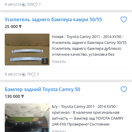
пластик Готов к установке и покраске
8 августа
209
7
Отличный вариант для замены
повреждённого бампера без переплаты
Усилитель заднего бампера камри 50/55
за оригинал.
25 000 ₸
Новая
Toyota Camry 2011 - 2014 XV50
Усилитель заднего бампера Camry 50/55
Усилитель заднего бампера дубликат,
отличное качество, установка без
доработок. Подходит на Toyota Camry 50
2
Алматы
и 55 (2011 2017 г.). Camry 50, Camry 55,
усилитель бампера, задний усилитель,
8 августа
76
3
наполнитель, балка бампера, Toyota
Camry, дубликат.
Бампер задний Toyota Camry 50
130 000 ₸
Б/y
Toyota Camry 2011 - 2014 XV50
оригинал
В наличии оригинальная
запчасть — Бампер зад TOYOTA CAMRY
2AR-FXE Проверено! Cостояние:
Хорошее. Цена может зависеть от курса
1
Алматы