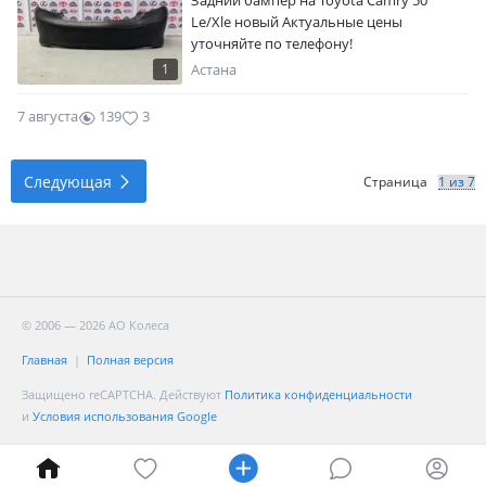
Задний бампер на Toyota Camry 50
Le/Xle новый Актуальные цены
уточняйте по телефону!
1
Астана
7 августа
139
3
Следующая
Страница
© 2006 — 2026 АО Колеса
Главная
Полная версия
Защищено reCAPTCHA. Действуют
Политика конфиденциальности
и
Условия использования Google