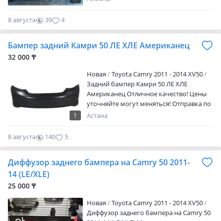
валют — звоните или пишите, уточняйте
по стоимости и наличию! В продаже
8 августа
39
4
имеются другие запчасти на данную
модель автомобиля.
Бампер задний Камри 50 ЛЕ ХЛЕ Американец
32 000 ₸
Новая
Toyota Camry 2011 - 2014 XV50
Задний бампер Камри 50 ЛЕ ХЛЕ
Американец Отличное качество! Цены
уточняйте могут меняться! Отправка по
Казахстану
1
Астана
8 августа
140
5
Диффузор заднего бампера на Camry 50 2011-
14 (LE/XLE)
25 000 ₸
Новая
Toyota Camry 2011 - 2014 XV50
Диффузор заднего бампера на Camry 50