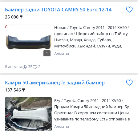
привезти любые оригинальные
Бампер задни TOYOTA CAMRY 50.Euro 12-14
запчасти из эмиратов. Срок 1-2 недели
Оставьте заявку для получения цен,
25 000 ₸
напишите вин код вашего автомобиля и
Новая
Toyota Camry 2011 - 2014 XV50
список В продаже В дубликат/В
оригинал
Широкий выбор на Тойоту,
оригинале Имеются все запчасти на
Ниссан, Мазда, Хонда, Субару,
данную модель (Оригинал, дубликаты)
Митсубиси, Хьюндай, Сузуки, Ауди,
При покупке уточняйте цену Доставка
Фольцваген, БМВ. Уточняйте модели
по городу есть Отправка по регионам
1
Алматы
авто Отправка по регионам, Склад
через транспортные компании Можем
находится в городе Алматы Алатауский
привезти любые оригинальные
8 августа
35
2
район, ул Мадениет 383 (нижняя часть
запчасти из эмиратов. Срок 1-2 недели
момышулы), отправка ж д и авиа
Оставьте заявку для получения цен,
Камри 50 американец le задний бампер
доставка. Высылайте фото или
напишите вин код вашего автомобиля и
техпаспорта.
137 546 ₸
список запчастей.
Б/y
Toyota Camry 2011 - 2014 XV50
Продам Камри 50 ле задний бампер Бу
Оригинал В хорошем состоянии Цены
узнавайте по телефону Есть отправка в
другое регионы
1
Алматы