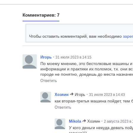
Комментариев: 7
Чтобы оставить комментарий, вам необходимо
заре
•
Игорь
31 июля 2023 в 14:15
По моему мнению, это бестолковые машины и е
информации и практики их поломок, т.к. они в
городе не понятно, доедешь до места назначе
Ответить
•
Хозяин
Игорь
31 июля 2023 в 14:43
как вторая-третья машина пойдет, тем 
Ответить
•
Mikola
Хозяин
2 августа 2023 в 
У кого деньги некуда девать по