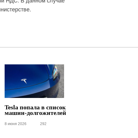
ой НДС. В данном случае
нистерстве.
Tesla попала в список
машин-долгожителей
8 июня 2026
292