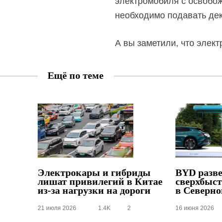
электромобиля с освобож
необходимо подавать дек
А вы заметили, что элек
Ещё по теме
Электрокары и гибриды
BYD разв
лишат привилегий в Китае
сверхбыст
из-за нагрузки
на дороги
в Северн
21 июля 2026
1.4K
2
16 июня 2026