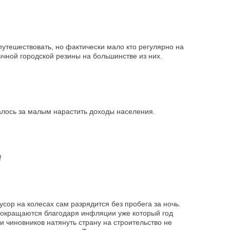
путешествовать, но фактически мало кто регулярно на
ычной городской резины на большинстве из них.
талось за малым нарастить доходы населения.
!
сор на колесах сам разрядится без пробега за ночь.
я сокращаются благодаря инфляции уже который год
и чиновников натянуть страну на строительство не