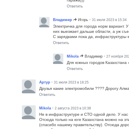
гаража)))
Ответить
•
Владимир
Игорь
31 июля 2023 в 15:34
Электричка для города норм вариант. У
них выезжает дальше области, а уж съе
С зарядками пока да, инфраструктуры 
Ответить
•
Mikola
Владимир
27 ноября 202
Для южных городов Казахстана «
Ответить
•
Артур
31 июля 2023 в 18:25
Друзья какие электромобили ???? Дорогу Алматы
Ответить
•
Mikola
2 августа 2023 в 10:38
Не в инфраструктуре и СТО одной дело. У нас 
Отсюда только на юге Казахстана можно на эт
(спасибо нашему правительству). Отсюда доро