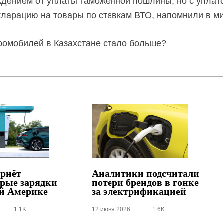
дением от уплаты таможенной пошлины, но с уплат
ларацию на товары по ставкам ВТО, напомнили в ми
тромобилей в Казахстане стало больше?
ернёт
Аналитики подсчитали
рые зарядки
потери брендов в гонке
ой Америке
за электрификацией
1.1K
12 июня 2026
1.6K