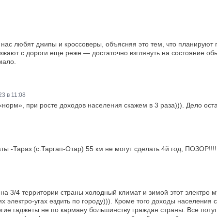
 нас любят джипы и кроссоверы, объясняя это тем, что планируют 
зжают с дороги еще реже — достаточно взглянуть на состояние об
мало.
3 в 11:08
норм», при росте доходов населения скажем в 3 раза))). Дело ос
 -Тараз (с.Таргап-Отар) 55 км не могут сделать 4й год, ПОЗОР!!!!
на 3/4 территории страны холодный климат и зимой этот электро му
их электро-угах ездить по городу))). Кроме того доходы населени
гие гаджеты не по карману большинству граждан страны. Все потуг