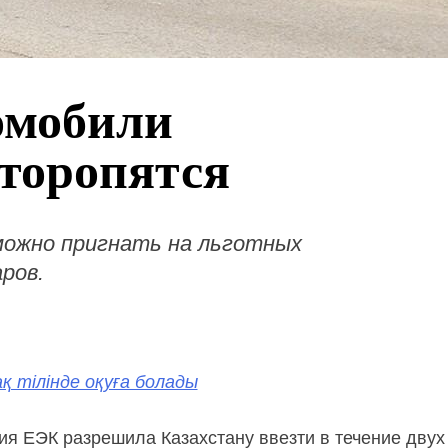
омобили
 торопятся
можно пригнать на льготных
ров.
қ тілінде оқуға болады
ия ЕЭК разрешила Казахстану ввезти в течение двух 