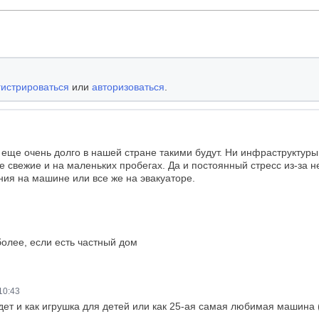
гистрироваться
или
авторизоваться
.
ще очень долго в нашей стране такими будут. Ни инфраструктуры, 
се свежие и на маленьких пробегах. Да и постоянный стресс из-за н
ния на машине или все же на эвакуаторе.
более, если есть частный дом
10:43
йдет и как игрушка для детей или как 25-ая самая любимая машина 