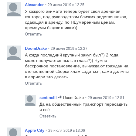
•
Alexander
29 июля 2019 в 12:25
У каждого акимата теперь будет своя арендная
контора, под руководством близких родственников,
сдающая в аренду, по НЕумеренным ценам,
премиумы бюджетникам))
Ответить
•
DoomDrake
29 июля 2019 в 12:27
А когда последний крупный закуп был?) 2 года
может получается пыль в глаза?)) Нужно
бессрочное постановление, вынуждают граждан на
отечественной сборки хлам садиться, сами должны
в априори это делать.
Ответить
•
sentinelll
DoomDrake
29 июля 2019 в 12:51
Да на общественный транспорт пересадить
и всё.
Ответить
•
Apple City
29 июля 2019 в 13:06