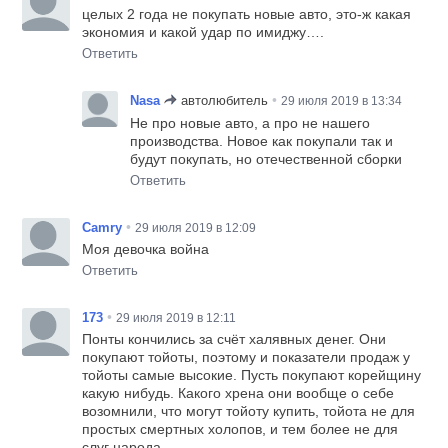
целых 2 года не покупать новые авто, это-ж какая
экономия и какой удар по имиджу….
Ответить
•
Nasa
автолюбитель
29 июля 2019 в 13:34
Не про новые авто, а про не нашего
производства. Новое как покупали так и
будут покупать, но отечественной сборки
Ответить
•
Camry
29 июля 2019 в 12:09
Моя девочка война
Ответить
•
173
29 июля 2019 в 12:11
Понты кончились за счёт халявных денег. Они
покупают тойоты, поэтому и показатели продаж у
тойоты самые высокие. Пусть покупают корейщину
какую нибудь. Какого хрена они вообще о себе
возомнили, что могут тойоту купить, тойота не для
простых смертных холопов, и тем более не для
слуг народа.