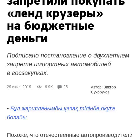
запретили покупать
«ленд крузеры»
на бюджетные
деньги
Подписано постановление о двухлетнем
запрете импортных автомобилей
в госзакупках.
29 июля 2019
9.9K
25
Автор: Виктор
Сухоруков
•
Бұл жарияланымды қазақ тілінде оқуға
болады
Похоже, что отечественные автопроизводители