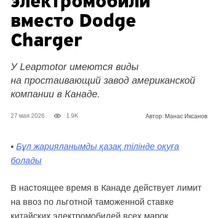
электромобили
вместо Dodge
Charger
У Leapmotor имеются виды
на простаивающий завод американской
компании в Канаде.
27 мая 2026
1.9K
Автор: Манас Иксанов
•
Бұл жарияланымды қазақ тілінде оқуға
болады
В настоящее время в Канаде действует лимит
на ввоз по льготной таможенной ставке
китайских электромобилей всех марок