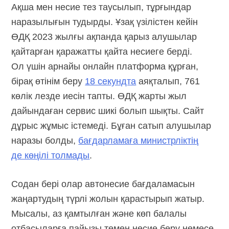
Ақша мен несие тез таусылып, тұрғындар
наразылығын тудырды. Ұзақ үзілістен кейін
ӨДҚ 2023 жылғы ақпанда қарыз алушылар
қайтарған қаражатты қайта несиеге берді.
Ол үшін арнайы онлайн платформа құрған,
бірақ өтінім беру
18 секундта
аяқталып, 761
көлік лезде иесін тапты. ӨДҚ жарты жыл
дайындаған сервис шикі болып шықты. Сайт
дұрыс жұмыс істемеді. Бұған сатып алушылар
наразы болды,
бағдарламаға министрліктің
де көңілі толмады
.
Содан бері олар автонесие бағдаламасын
жаңартудың түрлі жолын қарастырып жатыр.
Мысалы, аз қамтылған және көп балалы
отбасыларға пайызы төмен несие беру немесе