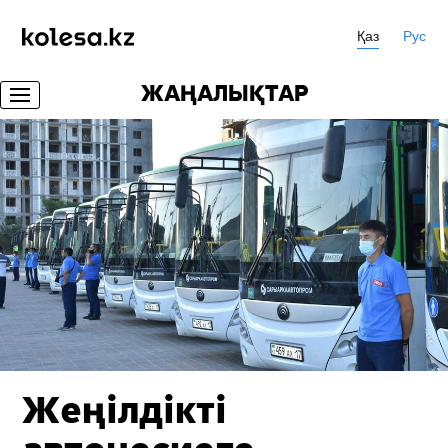
Қаз
Рус
ЖАҢАЛЫҚТАР
Жеңілдікті