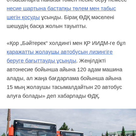
несие шартына бастапқы төлем мен табыс
шегін қосуды
ұсынды. Бірақ ӨДҚ мәселені
шешудің басқа жолын тауыпты.
«Қор „Бәйтерек“ холдингі мен ҚР ИИДМ-ге бұл
қаражатты жолаушы автобусын лизингіге
беруге бағыттауды ұсынды
. Жеңілдікті
автонесие бойынша айына 120 адам машина
алады, ал жаңа бағдарлама бойынша айына
15 мың жолаушы тасымалдайтын 20 автобус
алуға болады» деп хабарлады ӨДҚ.