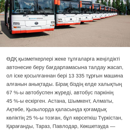
ӨДҚ қызметкерлері жеке тұлғаларға жеңілдікті
автонесие беру бағдарламасына талдау жасап,
ол іске қосылғаннан бері 13 335 тұрғын машина
алғанын анықтады. Бірақ біздің елде халықтың
67 %-ы автобуспен жүреді, автобус паркінің
45 %-ы ескірген. Астана, Шымкент, Алматы,
Ақтөбе, Қызылорда қаласында қоғамдық
көліктің 25 %-ы тозған, бұл көрсеткіш Түркістан,
Қарағанды, Тараз, Павлодар, Көкшетауда —