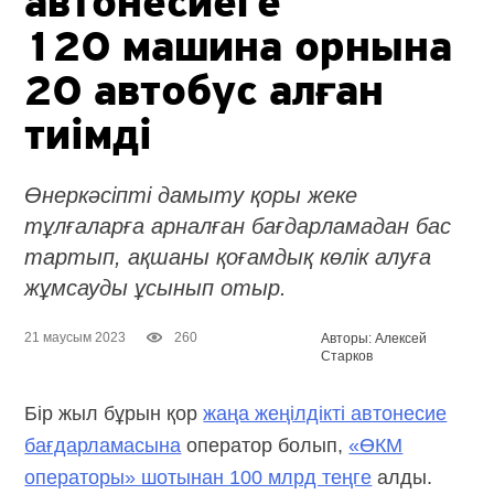
автонесиеге
120 машина орнына
20 автобус алған
тиімді
Өнеркәсіпті дамыту қоры жеке
тұлғаларға арналған бағдарламадан бас
тартып, ақшаны қоғамдық көлік алуға
жұмсауды ұсынып отыр.
21 маусым 2023
260
Авторы: Алексей
Старков
Бір жыл бұрын қор
жаңа жеңілдікті автонесие
бағдарламасына
оператор болып,
«ӨКМ
операторы» шотынан 100 млрд теңге
алды.