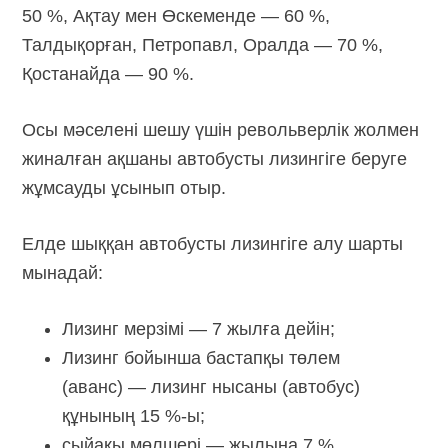
50 %, Ақтау мен Өскеменде — 60 %,
Талдықорған, Петропавл, Оралда — 70 %,
Қостанайда — 90 %.
Осы мәселені шешу үшін револьверлік жолмен
жиналған ақшаны автобусты лизингіге беруге
жұмсауды ұсынып отыр.
Елде шыққан автобусты лизингіге алу шарты
мынадай:
Лизинг мерзімі — 7 жылға дейін;
Лизинг бойынша бастапқы төлем
(аванс) — лизинг нысаны (автобус)
құнының 15 %-ы;
сыйақы мөлшері — жылына 7 %.