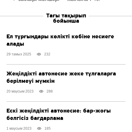
Тағы тақырып
бойынша
Ел тұрғындары көлікті көбіне несиеге
алады
29 тамыз 2025
232
Жеңілдікті автонесие жеке тұлғаларға
берілмеуі мүмкін
20 маусым 2023
288
Ескі жеңілдікті автонесие:
бар-жоғы
белгісіз бағдарлама
1 маусым 2023
185