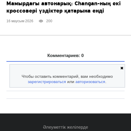
Мамырдағы автонарық:
Changan-ның
екі
кроссовері үздіктер қатарына енді
16 маусым 2026
200
Комментариев: 0
✖
Чтобы оставить комментарий, вам необходимо
зарегистрироваться
или
авторизоваться
.
Әлеуметтік желілерде