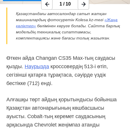
1
/
10
Қазақстандағы автосалондар сатып жатқан
машиналардың фотосуретін
Kolesa.kz-тегі
«Жаңа
көліктер»
бөлімінен көруге болады. Сайтта барлық
модельдің техникалық сипаттамасы,
комплектациясы және бағасы толық жазылған.
Өткен айда Changan CS35
Max-тың
саудасы
қызды.
Наурызда
кроссовердің
513-і
өтіп,
сегізінші қатарға тұрақтаса, сәуірде үздік
бестікке (712) енді.
Алғашқы төрт айдың қорытындысы бойынша
Қазақстан автонарығының көшбасшысы
ауысты.
Cobalt-тың
керемет саудасының
арқасында Chevrolet жеңімпаз атанды