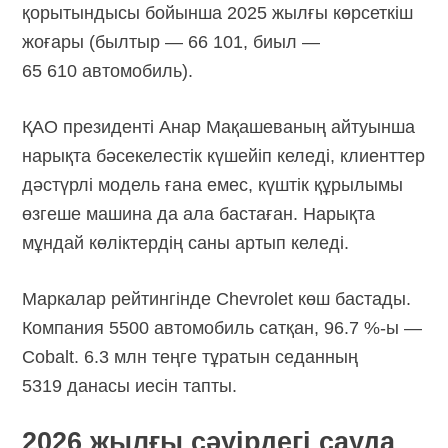
қорытындысы бойынша 2025 жылғы көрсеткіш
жоғары (былтыр — 66 101, биыл —
65 610 автомобиль).
ҚАО президенті Анар Мақашеваның айтуынша
нарықта бәсекелестік күшейіп келеді, клиенттер
дәстүрлі модель ғана емес, күштік құрылымы
өзгеше машина да ала бастаған. Нарықта
мұндай көліктердің саны артып келеді.
Маркалар рейтингінде Chevrolet көш бастады.
Компания 5500 автомобиль сатқан,
96.7 %-ы —
Cobalt. 6.3 млн теңге тұратын седанның
5319 данасы иесін тапты.
2026 жылғы сәуірдегі сауда