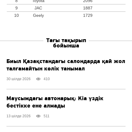
8
Toyota
2096
9
JAC
1887
10
Geely
1729
Тағы тақырып
бойынша
Биыл Қазақстандағы салондарда қай жол
талғамайтын көлік танымал
30 шілде 2026
410
Маусымдағы автонарық: Kia үздік
бестікке ене алмады
13 шілде 2026
511