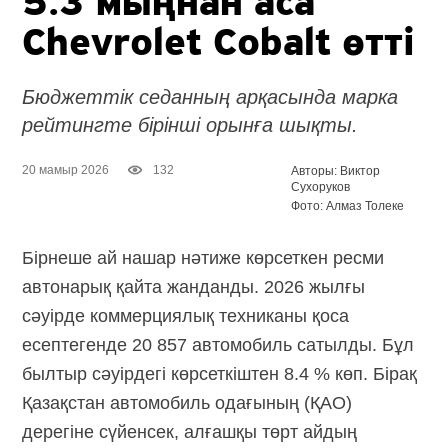
5.3 мыңнан аса
Chevrolet Cobalt өтті
Бюджеттік седанның арқасында марка
рейтингте бірінші орынға шықты.
20 мамыр 2026
132
Авторы: Виктор
Сухоруков
Фото: Алмаз Толеке
Бірнеше ай нашар нәтиже көрсеткен ресми
автонарық қайта жанданды. 2026 жылғы
сәуірде коммерциялық техниканы қоса
есептегенде 20 857 автомобиль сатылды. Бұл
былтыр сәуірдегі көрсеткіштен 8.4 % көп. Бірақ
Қазақстан автомобиль одағының (ҚАО)
дерегіне сүйенсек, алғашқы төрт айдың