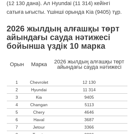
(12 130 дана). Ал Hyundai (11 314) кейінгі
сатыға ығысты. Үшінші орында Kia (9405) тұр.
2026 жылдың алғашқы төрт
айындағы сауда нәтижесі
бойынша үздік 10 марка
2026 жылдың алғашқы төрт
Орын
Марка
айындағы сауда нәтижесі
1
Chevrolet
12 130
2
Hyundai
11 314
3
Kia
9405
4
Changan
5113
5
Chery
4646
6
Haval
3687
7
Jetour
3366