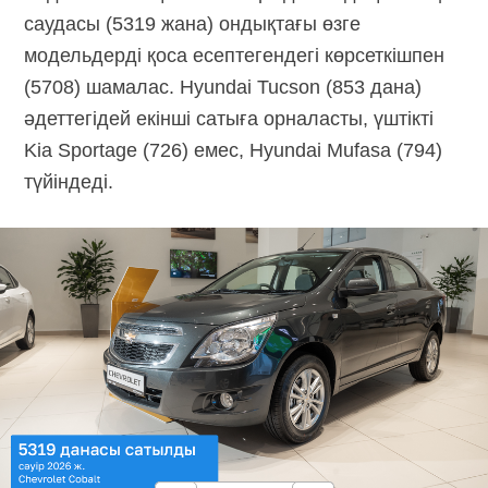
саудасы (5319 жана) ондықтағы өзге
модельдерді қоса есептегендегі көрсеткішпен
(5708) шамалас. Hyundai Tucson (853 дана)
әдеттегідей екінші сатыға орналасты, үштікті
Kia Sportage (726) емес, Hyundai Mufasa (794)
түйіндеді.