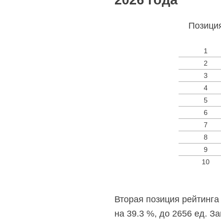
2026 года
Позици
1
2
3
4
5
6
7
8
9
10
Вторая позиция рейтинга
на 39.3 %, до 2656 ед. З