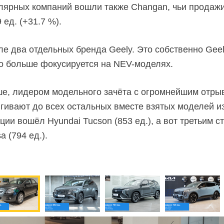
лярных компаний вошли также Changan, чьи продажи
 ед. (+31.7 %).
е два отдельных бренда Geely. Это собственно Geely
что больше фокусируется на
NEV-моделях.
е, лидером модельного зачёта с огромнейшим отрыво
гивают до всех остальных вместе взятых моделей из
ии вошёл Hyundai Tucson (853 ед.), а вот третьим ст
a (794 ед.).