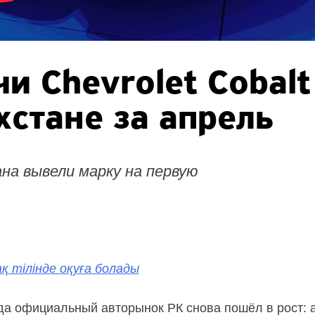
и Chevrolet Cobalt
хстане за апрель
на вывели марку на первую
қ тілінде оқуға болады
а официальный авторынок РК снова пошёл в рост: а