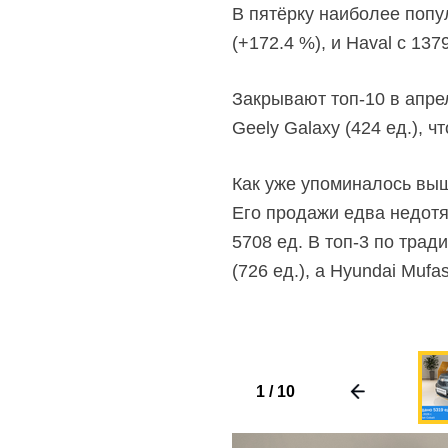
В пятёрку наиболее попу
(+172.4 %), и Haval c 1379
Закрывают топ-10 в апрел
Geely Galaxy (424 ед.), 
Как уже упоминалось выш
Его продажи едва недотя
5708 ед. В
топ-3
по традиц
(726 ед.), а Hyundai Mufas
1
/
10