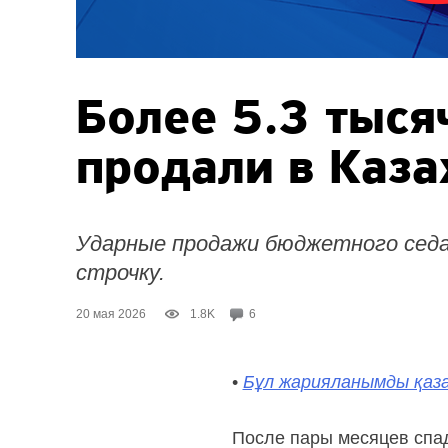
Более 5.3 тысяч
продали в Каза
Ударные продажи бюджетного седа
строчку.
20 мая 2026
1.8K
6
•
Бұл жарияланымды қаза
После пары месяцев спад