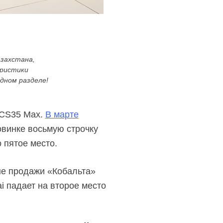
захстана,
еристики
одном разделе!
 CS35 Max.
В марте
овинке восьмую строчку
 пятое место.
ые продажи «Кобальта»
i падает на второе место