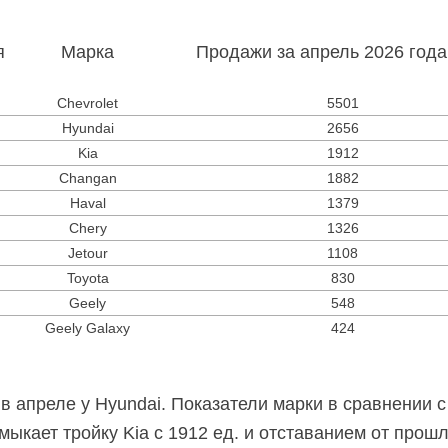
я
Марка
Продажи за апрель 2026 года 
Chevrolet
5501
Hyundai
2656
Kia
1912
Changan
1882
Haval
1379
Chery
1326
Jetour
1108
Toyota
830
Geely
548
Geely Galaxy
424
 в апреле у Hyundai. Показатели марки в сравнении 
амыкает тройку Kia с 1912 ед. и отставанием от прош