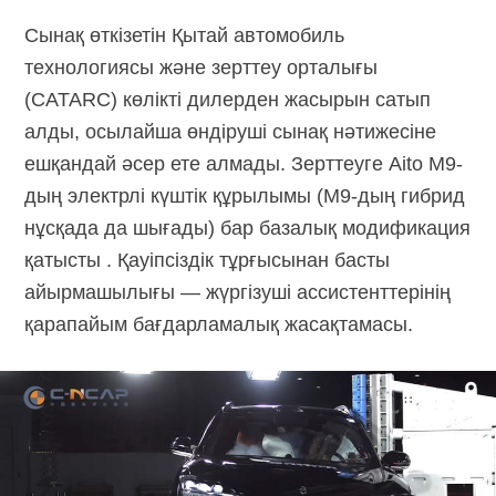
Сынақ өткізетін Қытай автомобиль
технологиясы және зерттеу орталығы
(CATARC) көлікті дилерден жасырын сатып
алды, осылайша өндіруші сынақ нәтижесіне
ешқандай әсер ете алмады. Зерттеуге Aito M9-
дың электрлі күштік құрылымы (M9-дың гибрид
нұсқада да шығады) бар базалық модификация
қатысты . Қауіпсіздік тұрғысынан басты
айырмашылығы — жүргізуші ассистенттерінің
қарапайым бағдарламалық жасақтамасы.