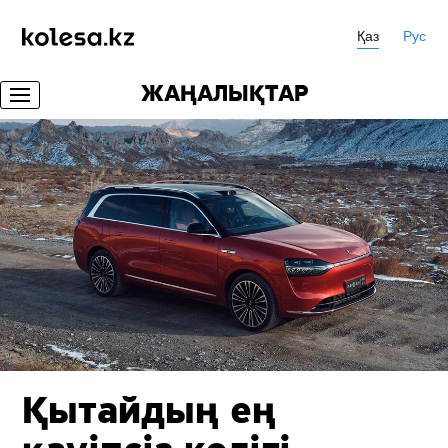
Қаз
Рус
ЖАҢАЛЫҚТАР
Қытайдың ең