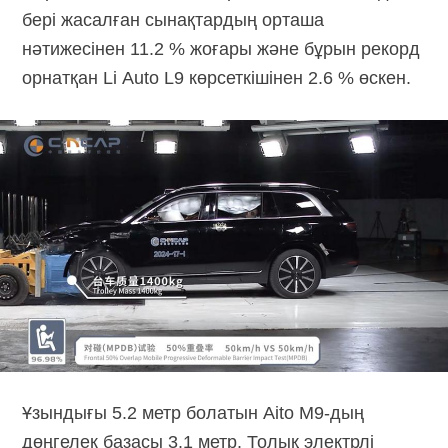
бері жасалған сынақтардың орташа
нәтижесінен 11.2 % жоғары және бұрын рекорд
орнатқан Li Auto L9 көрсеткішінен 2.6 % өскен.
Ұзындығы 5.2 метр болатын Aito M9-дың
дөңгелек базасы 3.1 метр. Толық электрлі