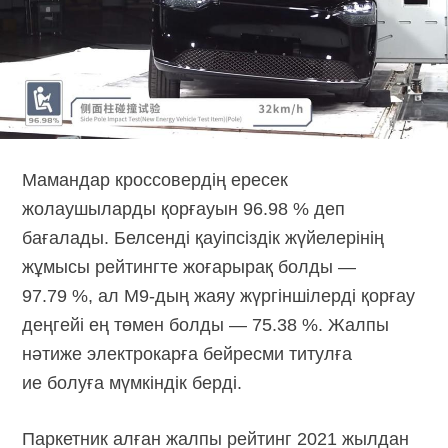
Мамандар кроссовердің ересек
жолаушыларды қорғауын 96.98 % деп
бағалады. Белсенді қауіпсіздік жүйелерінің
жұмысы рейтингте жоғарырақ болды —
97.79 %, ал
M9-дың
жаяу жүргіншілерді қорғау
деңгейі ең төмен болды — 75.38 %. Жалпы
нәтиже электрокарға бейресми титулға
ие болуға мүмкіндік берді.
Паркетник алған жалпы рейтинг 2021 жылдан