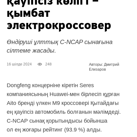
қауіпсіз көлігі –
қымбат
электрокроссовер
Өндіруші ұлттық C-NCAP сынағына
сілтеме жасады.
16 шілде 2024
248
Авторы: Дмитрий
Елизаров
Dongfeng концерніне кіретін Seres
компаниясының Huawei-мен бірлесіп құрған
Aito бренді үлкен M9 кроссовері Қытайдағы
ең қауіпсіз автомобиль болғанын мәлімдеді.
C-NCAP
сынақ қорытындысы бойынша
ол ең жоғары рейтинг (93.9 %) алды.