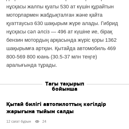
нұсқасы жалпы қуаты 530 ат күшін құрайтын
моторлармен жабдықталған және қайта
қуаттаусыз 630 шақырым жүре алады. Гибрид
нұсқасы сәл әлсіз — 496 ат күшіне ие, бірақ
бензин мотордың арқасында жүріс қоры 1362
шақырымға артқан. Қытайда автомобиль 469
800-569 800 юань (30.5-37 млн теңге)
аралығында тұрады.
Тағы тақырып
бойынша
Қытай билігі автопилоттың көгілдір
жарығына тыйым салды
12 сағат бұрын
24