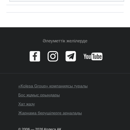
Әлеуметтік желілерде
«Kolesa Group» компаниясы туралы
Бос жұмыс орындары
Хат жазу
Жарнама берушілерге арналады
© 2006 — 2026 Колеса АҚ