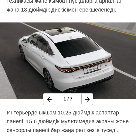
техникасы және қымбат нұсқаларға арналған
жаңа 18 дюймдік дискісімен ерекшеленеді.
1
/
7
Интерьерде ықшам 10.25 дюймдік аспаптар
панелі, 15.6 дюймдік мультимедиа экраны және
сенсорлы панелі бар жаңа рөл көзге түседі.