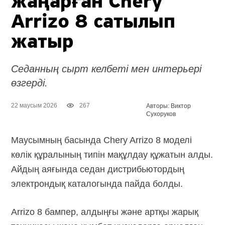
жаңарған Chery
Arrizo 8 сатылып
жатыр
Седанның сырт келбеті мен интерьері
өзгерді.
22 маусым 2026
267
Авторы: Виктор
Сухоруков
Маусымның басында Chery Arrizo 8 моделі
көлік құралының типін мақұлдау құжатын алды.
Айдың аяғында седан дистрибьютордың
электрондық каталогында пайда болды.
Arrizo 8 бампер, алдыңғы және артқы жарық