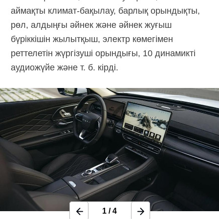
аймақты
климат-бақылау,
барлық орындықты,
рөл, алдыңғы әйнек және әйнек жуғыш
бүріккішін жылытқыш, электр көмегімен
реттелетін жүргізуші орындығы, 10 динамикті
аудиожүйе және т. б. кірді.
1
/
4