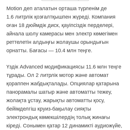
Motion деп аталатын орташа түрленім де
1.6 литрлік қозғалтқышпен жүреді. Компания
оған 18 дюймдік диск, қауіпсіздік перделері,
айнала шолу камерасы мен электр көмегімен
реттелетін алдыңғы жолаушы орындығын
орнатты. Бағасы — 10.4 млн теңге.
Үздік Advanced модификациясы 11.6 млн теңге
тұрады. Ол 2 литрлік мотор және автомат
қораппен жабдықталады. Опциялар қатарына
панорамалы шатыр және автоматты тежеу,
жолақта ұстау, жарықты автоматты қосу,
бейімделгіш
круиз-бақылау
сияқты
электрондық көмекшілердің толық жинағы
кіреді. Сонымен қатар 12 динамикті аудиожүйе,