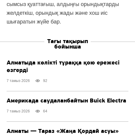
сымсыз қуаттағыш, алдыңғы орындықтарды
желдеткіш, орындық жады және хош иіс
шығаратын жүйе бар.
Тағы тақырып
бойынша
Алматыда көлікті тұраққа қою ережесі
өзгерді
7 тамыз 2026
92
Америкада саудаланбайтын Buick Electra
7 тамыз 2026
64
Алматы — Тараз «Жаңа Қордай асуы»