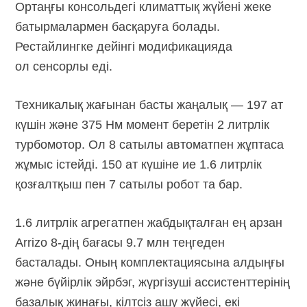
Ортаңғы консольдегі климаттық жүйені жеке
батырмалармен басқаруға болады.
Рестайлингке дейінгі модификацияда
ол сенсорлы еді.
Техникалық жағынан басты жаңалық — 197 ат
күшін және 375 Нм момент беретін 2 литрлік
турбомотор. Ол 8 сатылы автоматпен жұптаса
жұмыс істейді. 150 ат күшіне ие 1.6 литрлік
қозғалтқыш пен 7 сатылы робот та бар.
1.6 литрлік агрегатпен жабдықталған ең арзан
Arrizo 8-дің
бағасы 9.7 млн теңгеден
басталады. Оның комплектациясына алдыңғы
және бүйірлік эйрбэг, жүргізуші ассистенттерінің
базалық жинағы, кілтсіз ашу жүйесі, екі