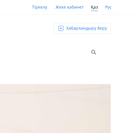
Қаз
Рус
Тіркелу
Жеке кабинет
Хабарландыру беру