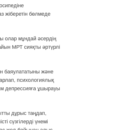
лосипедіне
аз жіберетін бөлмеде
лы олар мұндай әсердің
айын МРТ сияқты әртүрлі
ын баяулататыны және
шарлап, психологиялық
дам депрессияға ұшырауы
ытты дұрыс таңдап,
ті сүзгілерді үнемі