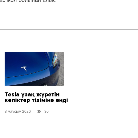
тас жол бойынан алыс
Tesla ұзақ жүретін
көліктер тізіміне енді
8 маусым 2026
30