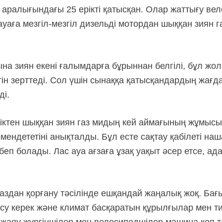
 аралығындағы 25 ерікті қатысқан. Олар жаттығу ве
уаға мезгіл-мезгіл дизельді мотордан шыққан зиян г
на зиян екені ғалымдарға бұрыннан белгілі, бұл жо
ін зерттеді. Сол үшін сынаққа қатысқандардың жағд
ді.
ліктен шыққан зиян газ мидың кей аймағының жұмыс
мендететіні анықталды. Бұл есте сақтау қабілеті на
еп болады. Лас ауа ағзаға ұзақ уақыт әсер етсе, а
аздан қорғану тәсілінде ешқандай жаңалық жоқ. Бағ
су керек және климат басқаратын құрылғылар мен тиіс