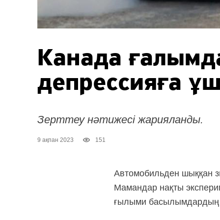
Канада ғалымда
депрессияға ұ
Зерттеу нәтижесі жарияланды.
9 ақпан 2023
151
Автомобильден шыққан зи
Мамандар нақты эксперим
ғылыми басылымдардың 