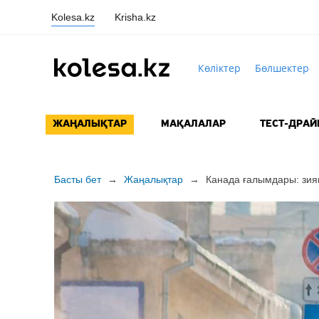
Kolesa.kz
Krisha.kz
Көліктер
Бөлшектер
ЖАҢАЛЫҚТАР
МАҚАЛАЛАР
ТЕСТ-ДРАЙ
Басты бет
→
Жаңалықтар
→
Канада ғалымдары: зия