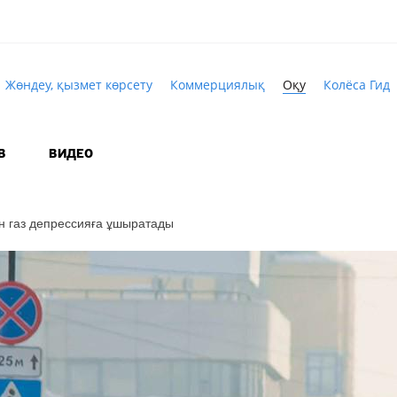
Жөндеу, қызмет көрсету
Коммерциялық
Оқу
Колёса Гид
В
ВИДЕО
н газ депрессияға ұшыратады