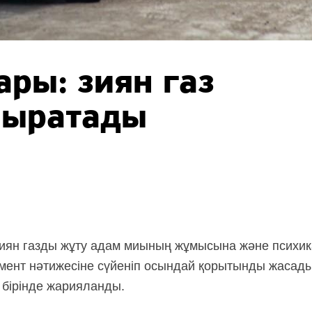
ры: зиян газ
шыратады
ян газды жұту адам миының жұмысына және психикас
ент нәтижесіне сүйеніп осындай қорытынды жасады.
бірінде жарияланды.