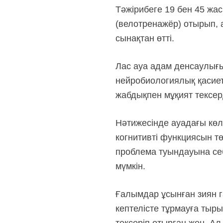
Тәжірибеге 19 бен 45 жас
(велотренажёр) отырып, а
сынақтан өтті.
Лас ауа адам денсаулығы
нейробиологиялық қасиет
жабдықпен мұқият тексер
Нәтижесінде ауадағы кө
когнитивті функциясын тө
проблема туындауына себ
мүмкін.
Ғалымдар ұсынған зиян г
кептелісте тұрмауға тыры