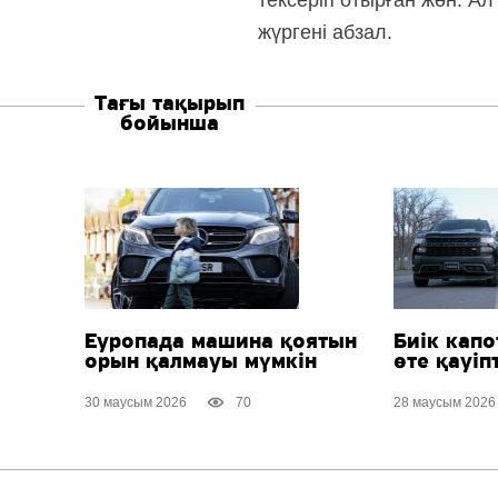
тексеріп отырған жөн. А
жүргені абзал.
Тағы тақырып
бойынша
Еуропада машина қоятын
Биік капо
орын қалмауы мүмкін
өте қауіпт
30 маусым 2026
70
28 маусым 2026