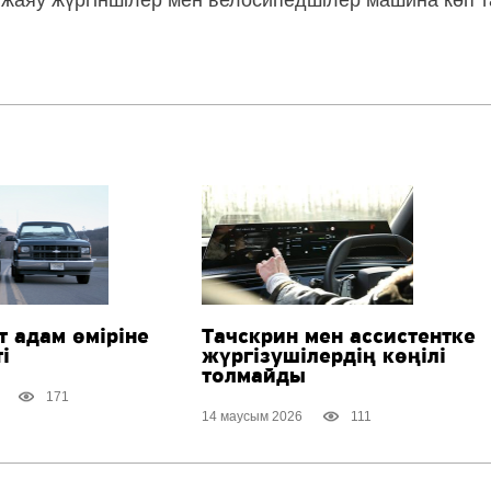
л жаяу жүргіншілер мен велосипедшілер машина көп 
т адам өміріне
Тачскрин мен ассистентке
і
жүргізушілердің көңілі
толмайды
171
14 маусым 2026
111