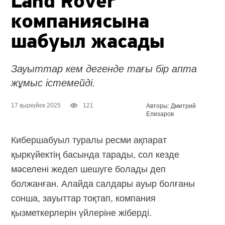
Land Rover
компаниясына
шабуыл жасады
Зауыттар кем дегенде тағы бір апта
жұмыс істемейді.
17 қыркүйек 2025
121
Авторы: Дмитрий
Елизаров
Кибершабуыл туралы ресми ақпарат
қыркүйектің басында тарады, сол кезде
мәселені жедел шешуге болады деп
болжанған. Алайда салдары ауыр болғаны
сонша, зауыттар тоқтап, компания
қызметкерлерін үйлеріне жіберді.