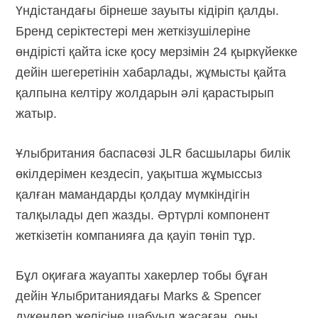
Үндістандағы бірнеше зауыты кідіріп қалды.
Бренд серіктестері мен жеткізушілеріне
өндірісті қайта іске қосу мерзімін 24 қыркүйекке
дейін шегеретінін хабарлады, жұмысты қайта
қалпына келтіру жолдарын әлі қарастырып
жатыр.
Ұлыбритания баспасөзі JLR басшылары билік
өкілдерімен кездесіп, уақытша жұмыссыз
қалған мамандарды қолдау мүмкіндігін
талқылады деп жазды. Әртүрлі компонент
жеткізетін компанияға да қауіп төніп тұр.
Бұл оқиғаға жауапты хакерлер тобы бұған
дейін Ұлыбританиядағы Marks & Spencer
дүкендер желісіне шабуыл жасаған, оны