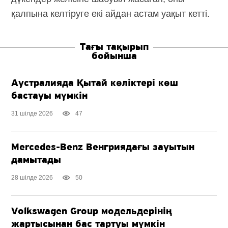
қалпына келтіруге екі айдан астам уақыт кетті.
Тағы тақырып
бойынша
Аустралияда Қытай көліктері көш
бастауы мүмкін
31 шілде 2026
47
Mercedes-Benz
Венгриядағы зауытын
дамытады
28 шілде 2026
50
Volkswagen Group модельдерінің
жартысынан бас тартуы мүмкін