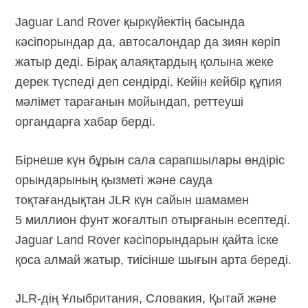
Jaguar Land Rover қыркүйектің басында
кәсіпорындар да, автосалондар да зиян көріп
жатыр деді. Бірақ алаяқтардың қолына жеке
дерек түспеді деп сендірді. Кейін кейбір құпия
мәлімет тарағанын мойындап, реттеуші
органдарға хабар берді.
Бірнеше күн бұрын сала сарапшылары өндіріс
орындарының қызметі және сауда
тоқтағандықтан JLR күн сайын шамамен
5 миллион фунт жоғалтып отырғанын есептеді.
Jaguar Land Rover кәсіпорындарын қайта іске
қоса алмай жатыр, тиісінше шығын арта береді.
JLR-дің Ұлыбритания, Словакия, Қытай және