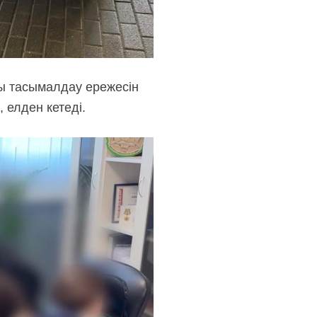
ы тасымалдау ережесін
, елден кетеді.