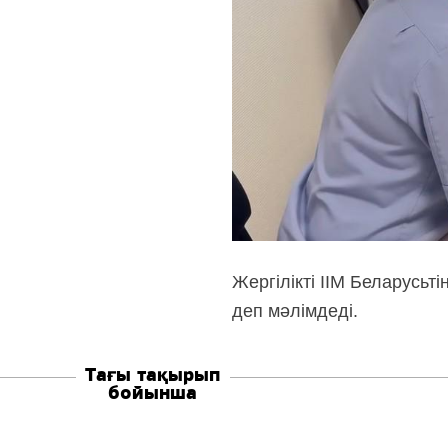
Жергілікті ІІМ Беларусьт
деп мәлімдеді.
Тағы тақырып
бойынша