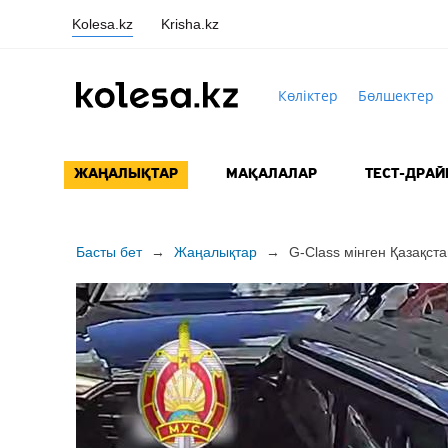
Kolesa.kz
Krisha.kz
Көліктер
Бөлшектер
ЖАҢАЛЫҚТАР
МАҚАЛАЛАР
ТЕСТ-ДРАЙ
Басты бет
→
Жаңалықтар
→
G-Class мінген Қазақст