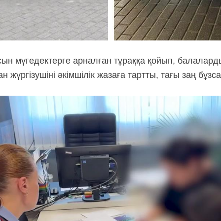
ын мүгедектерге арналған тұраққа қойып, балалард
н жүргізушіні әкімшілік жазаға тартты, тағы заң бұзса