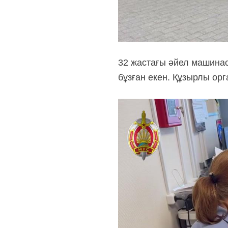
32 жастағы әйел машинас
бұзған екен. Құзырлы орга