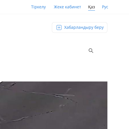
Қаз
Рус
Тіркелу
Жеке кабинет
Хабарландыру беру