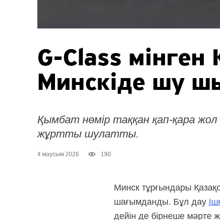
G-Class мінген
Минскіде шу ш
Қымбат нөмір таққан
қап-қара
жол 
жұртты шулатты.
4 маусым 2026
190
Минск тұрғындары Қазақс
шағымданды. Бұл дау
Іш
дейін де бірнеше мәрте 