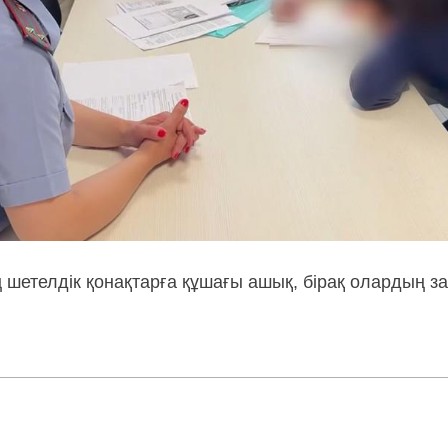
ің шетелдік қонақтарға құшағы ашық, бірақ олардың з