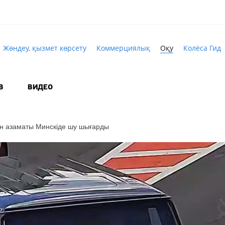
Жөндеу, қызмет көрсету
Коммерциялық
Оқу
Колёса Гид
В
ВИДЕО
ан азаматы Минскіде шу шығарды