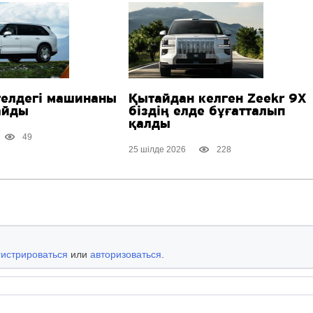
телдегі машинаны
Қытайдан келген Zeekr 9X
айды
біздің елде бұғатталып
қалды
49
25 шілде 2026
228
гистрироваться
или
авторизоваться
.