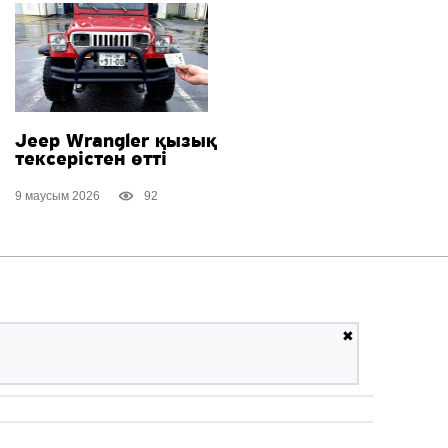
Jeep Wrangler қызық
тексерістен өтті
9 маусым 2026
92
✖