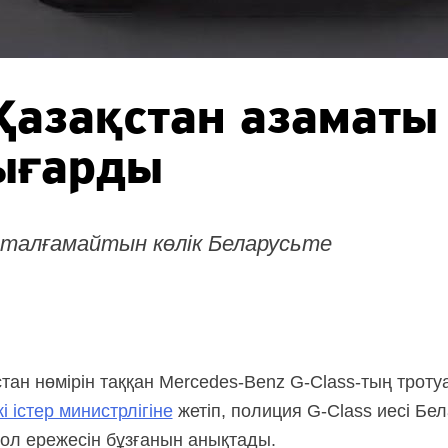
 Қазақстан азаматы
ығарды
талғамайтын көлік Беларусьте
тан нөмірін таққан
Mercedes-Benz
G-Class-тың
троту
кі істер министрлігіне
жетіп, полиция
G-Class
иесі Бел
жол ережесін бұзғанын анықтады.