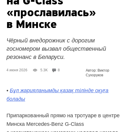
на G-Class
«прославилась»
в Минске
Чёрный внедорожник с дорогим
госномером вызвал общественный
резонанс в Беларуси.
4 июня 2026
5.3K
8
Автор: Виктор
Сухоруков
•
Бұл жарияланымды қазақ тілінде оқуға
болады
Припаркованный прямо на тротуаре в центре
Минска
Mercedes-Benz
G-Class