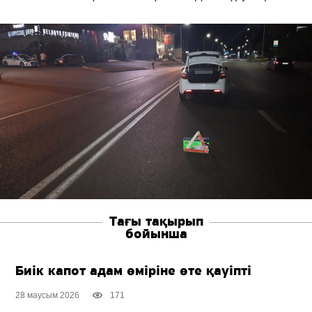
Тағы тақырып
бойынша
Биік капот адам өміріне өте қауіпті
28 маусым 2026
171