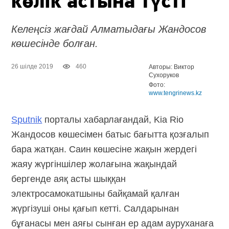
көлік астына түсті
Келеңсіз жағдай Алматыдағы Жандосов
көшесінде болған.
26 шілде 2019
460
Авторы: Виктор
Сухоруков
Фото:
www.tengrinews.kz
Sputnik
порталы хабарлағандай, Kia Rio
Жандосов көшесімен батыс бағытта қозғалып
бара жатқан. Саин көшесіне жақын жердегі
жаяу жүргіншілер жолағына жақындай
бергенде аяқ асты шыққан
электросамокатшыны байқамай қалған
жүргізуші оны қағып кетті. Салдарынан
бұғанасы мен аяғы сынған ер адам ауруханаға