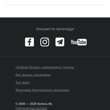
Әлеуметтік желілерде
«Kolesa Group» компаниясы туралы
Бос жұмыс орындары
Хат жазу
Жарнама берушілерге арналады
© 2006 — 2026 Колеса АҚ
Пайдаланушы келісімі