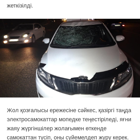
жеткізілді.
Жол қозғалысы ережесіне сәйкес, қазіргі таңда
электросамокаттар мопедке теңестіріледі, яғни
жаяу жүргіншілер жолағымен өткенде
самокаттан түсіп, оны сүйемелдеп жүру керек.