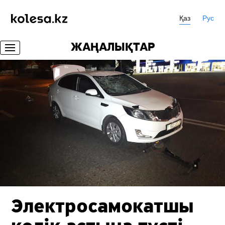
Қаз
Рус
ЖАҢАЛЫҚТАР
Электросамокатшы