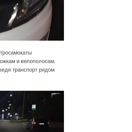
ктросамокаты
рожкам и велополосам,
ведя транспорт рядом