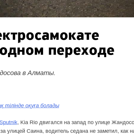
ектросамокате
ходном переходе
досова в Алматы.
қ тілінде оқуға болады
Sputnik
, Kia Rio двигался на запад по улице Жандос
за улицей Саина, водитель седана не заметил, как 