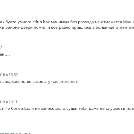
как будто умного сбил.Как минимум без развода не отмажется.Мне 
 в районе двери помял и все равно пришлось в больнице и ментам
22
жен….
19 в 13:52
ь верховенство закона, у нас этого нет.
19 в 13:11
аст!Не более.Если не занесешь,то судья тебя даже не слушает,в те