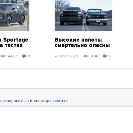
a Sportage
Высокие капоты
а тестах
смертельно опасны
44.0K
2
27 июня 2026
3.3K
9
гистрироваться
или
авторизоваться
.