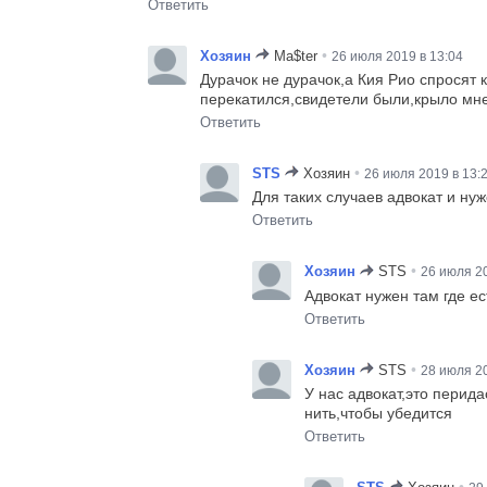
Ответить
•
Хозяин
Ma$ter
26 июля 2019 в 13:04
Дурачок не дурачок,а Кия Рио спросят 
перекатился,свидетели были,крыло мне
Ответить
•
STS
Хозяин
26 июля 2019 в 13:
Для таких случаев адвокат и ну
Ответить
•
Хозяин
STS
26 июля 20
Адвокат нужен там где ест
Ответить
•
Хозяин
STS
28 июля 20
У нас адвокат,это перид
нить,чтобы убедится
Ответить
•