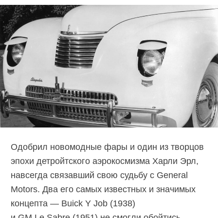
Одобрил новомодные фары и один из творцов
эпохи детройтского аэрокосмизма Харли Эрл,
навсегда связавший свою судьбу с General
Motors. Два его самых известных и значимых
концепта — Buick Y Job (1938)
и GM Le Sabre (1951) не смогли обойтись