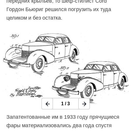
передних крыльев, то
шеф-стилист
Cord
Гордон Бьюриг решился погрузить их туда
целиком и без остатка.
1
/
3
Запатентованные им в 1933 году прячущиеся
фары материализовались два года спустя