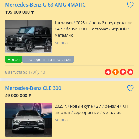
Mercedes-Benz G 63 AMG 4MATIC
195 000 000 ₸
На заказ
2025 г.
новый внедорожник
4 л
бензин
КПП автомат
черный
металлик
Астана
9
Новая
Проверенный продавец
8 августа
170
10
Mercedes-Benz CLE 300
49 000 000 ₸
2025 г.
новый купе
2 л
бензин
КПП
автомат
серебристый
металлик
Астана
6