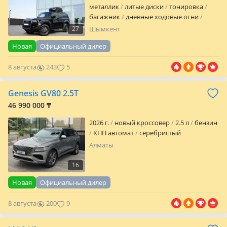
металлик
литые диски
тонировка
багажник
дневные ходовые огни
противотуманки
омыватель фар
27
Шымкент
корректор фар
обогрев зеркал
кожа
Новая
Официальный дилер
аудиосистема
встроенный телефон
bluetooth
CD
CD-чейнджер
MP3
USB
8 августа
243
5
DVD
ГУР
ABS
SRS
иммобилайзер
бесключевой доступ
полный
электропакет
центрозамок
Genesis GV80 2.5T
кондиционер
климат-контроль
46 990 000 ₸
бортовой компьютер
навигационная
система
мультируль
подогр…
2026 г.
новый кроссовер
2.5 л
бензин
КПП автомат
серебристый
Алматы
16
Новая
Официальный дилер
8 августа
200
9