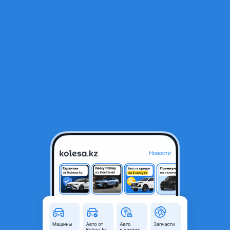
RU
Открыть приложение
1
Легковые
Фильтр
Продажа новых авто в Казахстане
Найдено 5 704 объявления
VIP-предложения
Стать VIP
Kia Sorento Premium+ 3.5
23 490 000 ₸
37