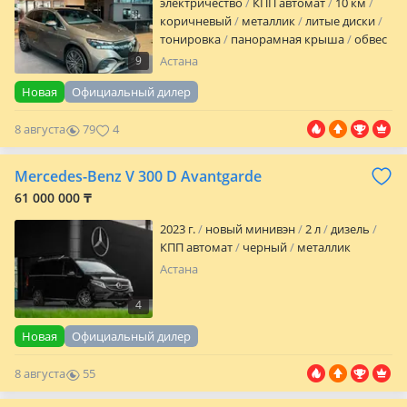
электричество
КПП автомат
10 км
коричневый
металлик
литые диски
тонировка
панорамная крыша
обвес
линзованная оптика
дневные
9
Астана
ходовые огни
корректор фар
обогрев
Новая
Официальный дилер
зеркал
кожа
дерево
аудиосистема
bluetooth
климат-контроль
ABS
SRS
8 августа
79
4
зимний режим
спортивный режим
сигнализация
бесключевой доступ
полный электропакет
центрозамок
Mercedes-Benz V 300 D Avantgarde
круиз-контроль
бортовой компьютер
61 000 000 ₸
навигационная система
мультируль
подогре…
2023 г.
новый минивэн
2 л
дизель
КПП автомат
черный
металлик
Астана
4
Новая
Официальный дилер
8 августа
55
0