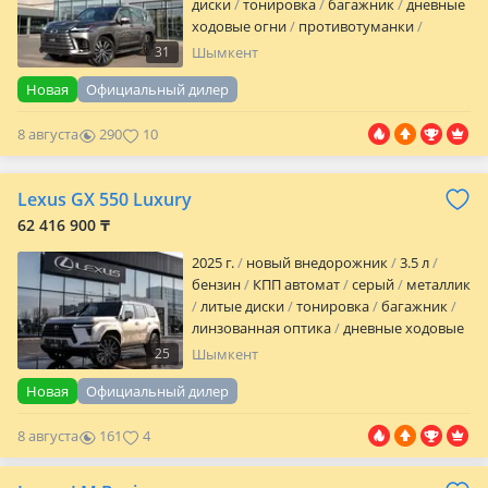
диски
тонировка
багажник
дневные
ходовые огни
противотуманки
обогрев зеркал
кожа
аудиосистема
31
Шымкент
встроенный телефон
bluetooth
CD
Новая
Официальный дилер
CD-чейнджер
MP3
USB
DVD
ГУР
ABS
SRS
бесключевой доступ
полный
8 августа
290
10
электропакет
центрозамок
кондиционер
климат-контроль
навигационная система
мультируль
Lexus GX 550 Luxury
подогрев руля
камера заднего вида
датчик света
датчик дождя
датчик
62 416 900 ₸
давления…
2025 г.
новый внедорожник
3.5 л
бензин
КПП автомат
серый
металлик
литые диски
тонировка
багажник
линзованная оптика
дневные ходовые
огни
кожа
аудиосистема
25
Шымкент
встроенный телефон
bluetooth
USB
Новая
Официальный дилер
ГУР
ABS
сигнализация
автозапуск
иммобилайзер
климат-контроль
8 августа
161
4
мультируль
подогрев руля
подогрев
сидений
камера заднего вида
датчик
света
датчик дождя
датчик давления в