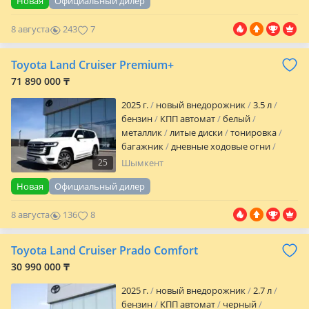
Новая
Официальный дилер
CD-чейнджер
MP3
USB
DVD
ГУР
ABS
SRS
иммобилайзер
8 августа
243
7
бесключевой доступ
полный
электропакет
центрозамок
кондиционер
климат-контроль
Toyota Land Cruiser Premium+
бортовой компьютер
навигационная
71 890 000 ₸
система
мультируль
камера заднего
вида
датчик света
датч…
2025 г.
новый внедорожник
3.5 л
бензин
КПП автомат
белый
металлик
литые диски
тонировка
багажник
дневные ходовые огни
противотуманки
омыватель фар
25
Шымкент
корректор фар
обогрев зеркал
кожа
Новая
Официальный дилер
аудиосистема
встроенный телефон
bluetooth
CD
CD-чейнджер
MP3
USB
8 августа
136
8
DVD
ГУР
ABS
SRS
автозапуск
иммобилайзер
бесключевой доступ
полный электропакет
центрозамок
Toyota Land Cruiser Prado Comfort
кондиционер
климат-контроль
30 990 000 ₸
бортовой компьютер
навигационна…
2025 г.
новый внедорожник
2.7 л
бензин
КПП автомат
черный