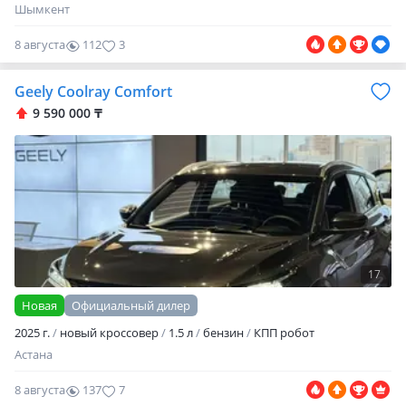
Шымкент
8 августа
112
3
Geely Coolray Comfort
9 590 000 ₸
17
Новая
Официальный дилер
2025 г.
новый кроссовер
1.5 л
бензин
КПП робот
Астана
8 августа
137
7