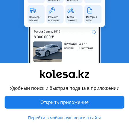
Новая
Проверенный продавец
2025 г.
новый кроссовер
3.5 л
бензин
КПП автомат
Алматы
8 августа
707
31
BMW X5 XDrive 40i
73 502 462 ₸
Удобный поиск и быстрая подача в приложении
Открыть приложение
9
Новая
Официальный дилер
Перейти в мобильную версию сайта
2026 г.
новый кроссовер
3 л
бензин
КПП автомат
7 км