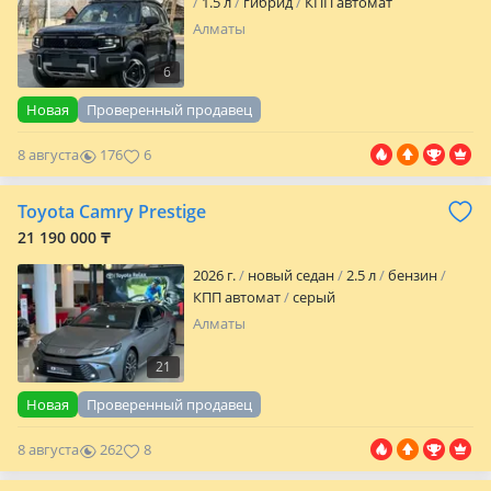
1.5 л
гибрид
КПП автомат
Алматы
6
Новая
Проверенный продавец
8 августа
176
6
Toyota Camry Prestige
21 190 000 ₸
2026 г.
новый седан
2.5 л
бензин
КПП автомат
серый
Алматы
21
Новая
Проверенный продавец
8 августа
262
8