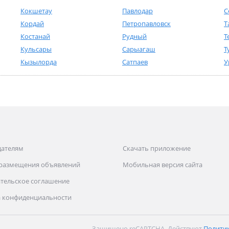
Кокшетау
Павлодар
С
Кордай
Петропавловск
Т
Костанай
Рудный
Т
Кульсары
Сарыагаш
Т
Кызылорда
Сатпаев
У
дателям
Скачать приложение
 размещения объявлений
Мобильная версия сайта
тельское соглашение
 конфиденциальности
Защищено reCAPTCHA. Действуют
Полити