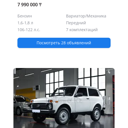
7 990 000
₸
Бензин
Вариатор/Механика
1,6-1,8 л
Передний
106-122 л.с.
7 комплектаций
Посмотреть 28 объявлений