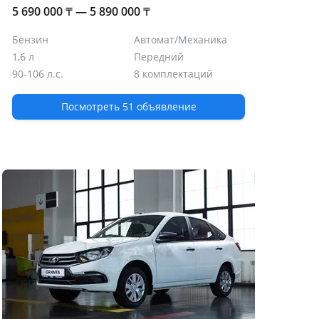
5 690 000
₸
— 5 890 000
₸
Бензин
Автомат/Механика
1,6 л
Передний
90-106 л.с.
8 комплектаций
Посмотреть 51 объявление