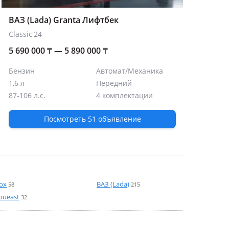
ВАЗ (Lada) Granta Лифтбек
Classic'24
5 690 000
₸
— 5 890 000
₸
Бензин
Автомат/Механика
1,6 л
Передний
87-106 л.с.
4 комплектации
Посмотреть 51 объявление
ox
ВАЗ (Lada)
58
215
oueast
32