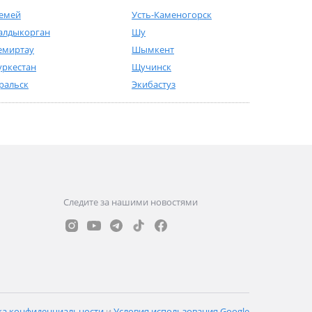
емей
Усть-Каменогорск
алдыкорган
Шу
емиртау
Шымкент
уркестан
Щучинск
ральск
Экибастуз
Следите за нашими новостями
ка конфиденциальности
и
Условия использования Google