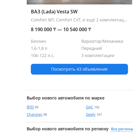
ВАЗ (Lada) Vesta SW
Comfort MT, Comfort CVT, и ещё 2 комплектации
8 190 000
₸
— 10 540 000
₸
Бензин
Вариатор/Механика
1,6-1,8 л
Передний
106-122 л.с.
3 комплектации
Посмотреть 43 объявления
Выбор нового автомобиля по марке
BYD
GAC
99
192
Changan
Geely
98
167
Выбор нового автомобиля по региону