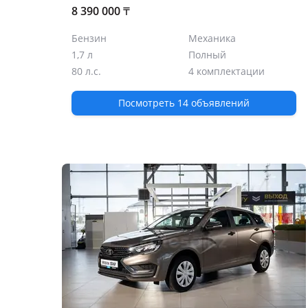
8 390 000
₸
Бензин
Механика
1,7 л
Полный
80 л.с.
4 комплектации
Посмотреть 14 объявлений