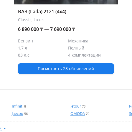
ВАЗ (Lada) 2121 (4x4)
Classic, Luxe,
6 890 000
₸
— 7 690 000
₸
Бензин
Механика
1,7 л
Полный
83 л.с.
4 комплектации
Посмотреть 28 объявлений
Infiniti
Jetour
R
8
73
Jaecoo
OMODA
S
56
70