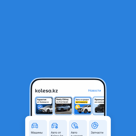
RU
Открыть приложение
1
Новые авто
Фильтр
Предложения от автосалонов
Доступные автомобили
в г. Челябинск
Загрузить еще