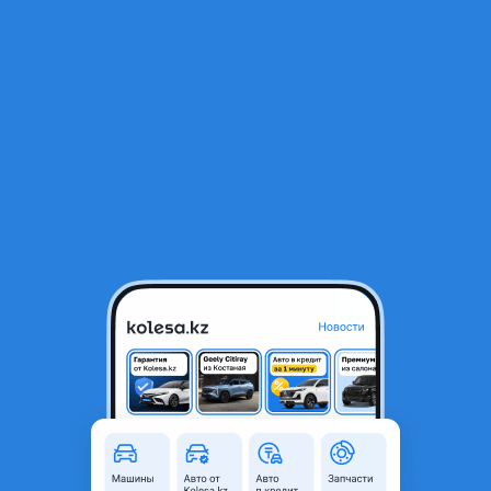
RU
Открыть приложение
1
Новые авто
Фильтр
Предложения от автосалонов
Доступные автомобили
в г. Измир
Загрузить еще