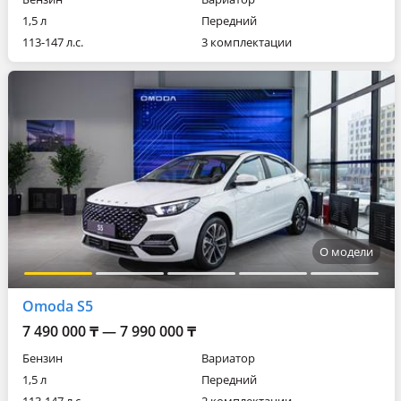
1,5 л
Передний
113-147 л.с.
3 комплектации
О модели
Omoda S5
7 490 000 ₸ — 7 990 000 ₸
Бензин
Вариатор
1,5 л
Передний