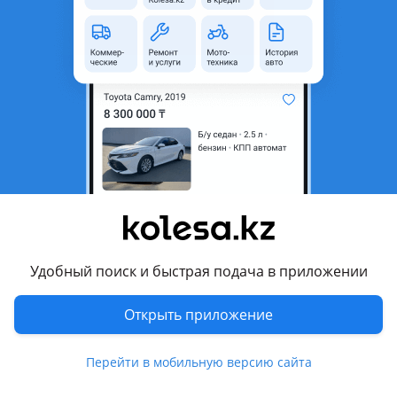
8 990 000 ₸ — 10 990 000 ₸
Бензин
Робот
1,6 л
Передний
150 л.с.
3 комплектации
Удобный поиск и быстрая подача в приложении
О модели
Открыть приложение
Omoda C5 FL
Перейти в мобильную версию сайта
9 490 000 ₸
Бензин
Вариатор