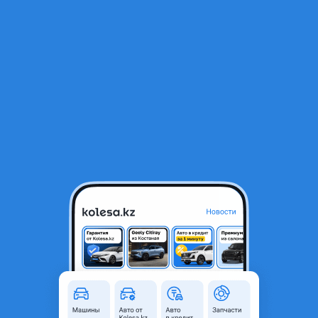
RU
Открыть приложение
2
Новые авто
Фильтр
Предложения от автосалонов
Доступные автомобили
в г. Уральск
О модели
Omoda C7