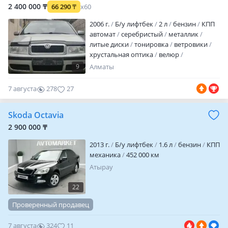
2 400 000 ₸
66 290
₸
x60
2006 г.
Б/у лифтбек
2 л
бензин
КПП
автомат
серебристый
металлик
литые диски
тонировка
ветровики
хрустальная оптика
велюр
аудиосистема
ГУР
ABS
SRS
9
Алматы
сигнализация
автозапуск
полный
электропакет
центрозамок
бортовой
7 августа
278
27
компьютер
кондиционер
налог
уплачен
техосмотр пройден
Skoda Octavia
вложений не требует
В отличном
состоянии. Мотор коробка без
2 900 000 ₸
нареканий. Кузов равный как на фото.
2013 г.
Б/у лифтбек
1.6 л
бензин
КПП
Без вложений. Кандер работает
механика
452 000 км
Рассмотрю варианты кл…
Атырау
22
Проверенный продавец
7 августа
324
11