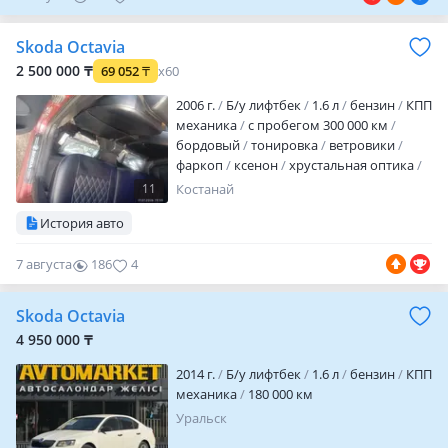
Skoda Octavia
2 500 000 ₸
69 052
₸
x60
2006 г.
Б/у лифтбек
1.6 л
бензин
КПП
механика
с пробегом 300 000 км
бордовый
тонировка
ветровики
фаркоп
ксенон
хрустальная оптика
линзованная оптика
корректор фар
11
Костанай
обогрев зеркал
велюр
кожа
История авто
аудиосистема
bluetooth
CD
MP3
USB
ГУР
ABS
сигнализация
7 августа
186
4
автозапуск
полный электропакет
центрозамок
кондиционер
налог
уплачен
техосмотр пройден
Продам
Skoda Octavia
Шкода актавия а4 тур в хорошем
4 950 000 ₸
состоянии двигатель стоит контрактный
на гарант…
2014 г.
Б/у лифтбек
1.6 л
бензин
КПП
механика
180 000 км
Уральск