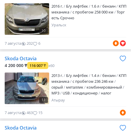
2016 г.
Б/у лифтбек
1.6 л
бензин
КПП
механика
с пробегом 258 000 км
Торг
есть Срочно
Уральск
10
7 августа
202
6
Skoda Octavia
4 200 000 ₸
116 007
₸
x60
2013 г.
Б/у лифтбек
1.4 л
бензин
КПП
механика
с пробегом 236 246 км
серый
металлик
комбинированный
MP3
USB
кондиционер
налог
уплачен
техосмотр пройден
Торг есть
11
Атырау
7 августа
463
15
Skoda Octavia