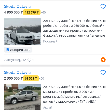
кондиционером — около 9 л. КПП без
Skoda Octavia
нареканий. Ходовая часть в хорошем
состоянии. Кузов на 90% в родной
4 800 000 ₸
132 579
₸
x60
краске. Машина на ходу каждый день…
2011 г.
Б/у лифтбек
1.4 л
бензин
КПП
робот
с пробегом 260 000 км
белый
литые диски
тонировка
ветровики
фаркоп
линзованная оптика
дневные
ходовые огни
противотуманки
10
Костанай
корректор фар
обогрев зеркал
велюр
История авто
аудиосистема
ABS
зимний режим
спортивный режим
турбонаддув
7 августа
129
1
сигнализация
автозапуск
полный
электропакет
центрозамок
климат-
контроль
круиз-контроль
бортовой
Skoda Octavia
компьютер
навигационная система
2 300 000 ₸
63 528
₸
x60
подогре…
2007 г.
Б/у лифтбек
1.6 л
бензин
КПП
механика
с пробегом 2 000 км
коричневый
металлик
ветровики
велюр
аудиосистема
ГУР
ABS
центрозамок
кондиционер
Продам
8
Аксай