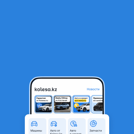
RU
Открыть приложение
2
Легковые
Фильтр
Лифтбеки Skoda Octavia в Казахстане
Найдено 437 объявлений
VIP-предложения
Стать VIP
Skoda Octavia
2 800 000 ₸
77 338
₸
x60
22