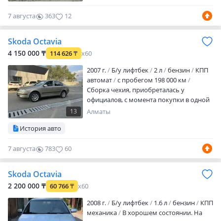
надежную машину в хорошем
состоянии, сел поехал, мотор
7 августа
363
12
откапитален покупал дорогие
качественные запчасти вложено много
Skoda Octavia
сил и денег, делалось все для себя,
ходовка полностью поменяна кроме
4 150 000 ₸
114 626
₸
x60
левой внутренней гранаты (пока ходит)
2007 г.
Б/у лифтбек
2 л
бензин
КПП
на кочках нигде не стучит едет мя…
автомат
с пробегом 198 000 км
Сборка чехия, приобреталась у
официалов, с момента покупки в одной
семье. Самая полная комплектация.
13
Алматы
Двигатель обычный не турбо, кпп
История авто
обычная айсин 6 Ступка
7 августа
783
60
Skoda Octavia
2 200 000 ₸
60 766
₸
x60
2008 г.
Б/у лифтбек
1.6 л
бензин
КПП
механика
В хорошем состоянии. На