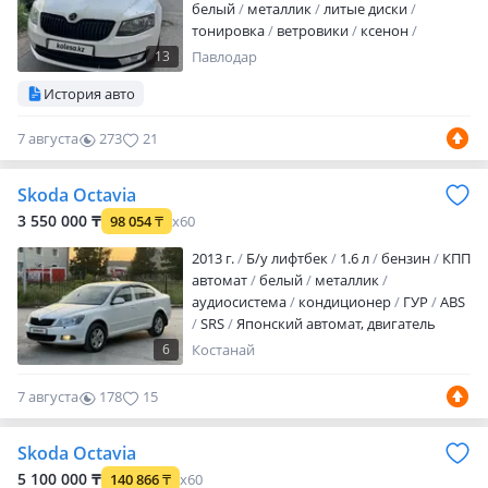
белый
металлик
литые диски
тонировка
ветровики
ксенон
биксенон
хрустальная оптика
13
Павлодар
дневные ходовые огни
История авто
противотуманки
велюр
дерево
шторки
аудиосистема
bluetooth
MP3
7 августа
273
21
USB
ГУР
SRS
сигнализация
автозапуск
полный электропакет
центрозамок
кондиционер
круиз-
Skoda Octavia
контроль
бортовой компьютер
3 550 000 ₸
98 054
₸
x60
мультируль
камера заднего вида
налог уплачен
техосмотр пройден
2013 г.
Б/у лифтбек
1.6 л
бензин
КПП
СРОЧ…
автомат
белый
металлик
аудиосистема
кондиционер
ГУР
ABS
SRS
Японский автомат, двигатель
простой, в хорошем состоянии, срочно,
6
Костанай
торг при осмотре
7 августа
178
15
Skoda Octavia
5 100 000 ₸
140 866
₸
x60