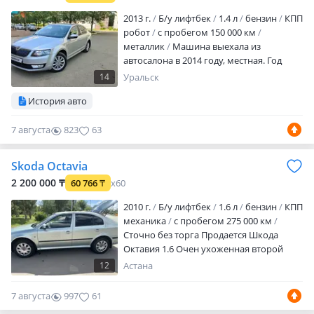
2013 г.
Б/у лифтбек
1.4 л
бензин
КПП
робот
с пробегом 150 000 км
металлик
Машина выехала из
автосалона в 2014 году, местная. Год
сборки 2013 Второй хоязин, купил при
14
Уральск
пробеге 114 т. Км. Честный родной
История авто
пробег (есть история обслуживания)!
Двигатель 1, 4 TSI (CHPA очень
7 августа
823
63
надежный): ремень ГРМ заменен, свечи
заменены, почистили теплообменник,
дроссельную заслонку, форсунки.
Skoda Octavia
Замена масла в LiquiMoly 5W-30 TopTec…
2 200 000 ₸
60 766
₸
x60
2010 г.
Б/у лифтбек
1.6 л
бензин
КПП
механика
с пробегом 275 000 км
Сточно без торга Продается Шкода
Октавия 1.6 Очен ухоженная второй
владелец. Каждый день на ходу. ДВС
12
Астана
работает отлично примерно год назад
делали капиталку. Расход топлива: без
7 августа
997
61
кондиционера — 6 7 л по городу, с