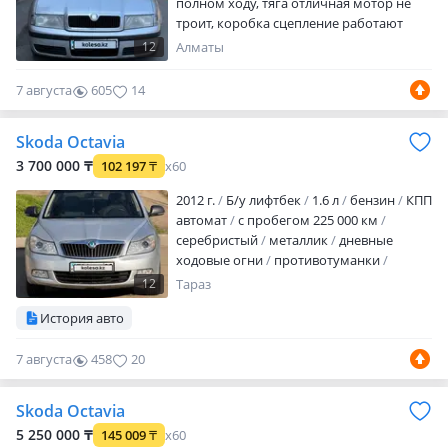
полном ходу, тяга отличная мотор не
троит, коробка сцепление работают
отлично. Обмен на бмв или что нибудь
12
Алматы
интересное
7 августа
605
14
Skoda Octavia
3 700 000 ₸
102 197
₸
x60
2012 г.
Б/у лифтбек
1.6 л
бензин
КПП
автомат
с пробегом 225 000 км
серебристый
металлик
дневные
ходовые огни
противотуманки
корректор фар
комбинированный
12
Тараз
ABS
кондиционер
подогрев сидений
История авто
налог уплачен
техосмотр пройден
Продам Skoda Octavia A5 рестайлинг,
7 августа
458
20
2012 год, 1.6 бензин, автомат. Надёжный,
простой и практичный автомобиль.
Машина использовалась ежедневно,
Skoda Octavia
обслуживалась своевременно — денег
5 250 000 ₸
145 009
₸
x60
на техническую часть…