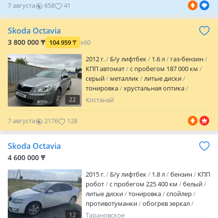
7 августа
658
41
вложений не требует
Skoda Octavia
3 800 000 ₸
104 959
₸
x60
2012 г.
Б/у лифтбек
1.6 л
газ-бензин
КПП автомат
с пробегом 187 000 км
серый
металлик
литые диски
тонировка
хрустальная оптика
дневные ходовые огни
22
Костанай
противотуманки
корректор фар
обогрев зеркал
велюр
7 августа
2176
128
комбинированный
аудиосистема
CD
MP3
ГУР
ABS
SRS
полный
Skoda Octavia
электропакет
центрозамок
кондиционер
бортовой компьютер
4 600 000 ₸
налог уплачен
вложений не требует
2015 г.
Б/у лифтбек
1.8 л
бензин
КПП
Автомобиль В Хорошем Состояние.
робот
с пробегом 225 400 км
белый
Адрес Аль Фараби 158/8 Район Жд
литые диски
тонировка
спойлер
Вокзал…
противотуманки
обогрев зеркал
велюр
аудиосистема
встроенный
12
Тарановское