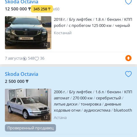
Skoda Octavia
12 500 000 ₸
345 258
₸
x60
2018 г.
Б/у лифтбек
1.8 л
бензин
КПП
робот
с пробегом 125 000 км
черный
Костанай
32
7 августа
548
36
Skoda Octavia
2 500 000 ₸
2006 г.
Б/у лифтбек
1.6 л
бензин
КПП
автомат
270 000 км
серебристый
литые диски
тонировка
дневные
ходовые огни
аудиосистема
bluetooth
MP3
ГУР
ABS
сигнализация
12
Астана
автозапуск
иммобилайзер
Проверенный продавец
центрозамок
бортовой компьютер
налог уплачен
техосмотр пройден