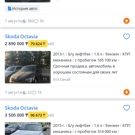
телефон
bluetooth
MP3
USB
История авто
сабвуфер
спортивный режим
бесключевой доступ
центрозамок
7 августа
383
30
климат-контроль
круиз-контроль
мультируль
подогрев сидений
парктроники
датчик света
датчик
Skoda Octavia
дождя
налог уплачен
техосмотр
2 890 000 ₸
79 824
₸
x60
пройден
вложений не требует
Продам Skoda Octavia…
2013 г.
Б/у лифтбек
1.6 л
бензин
КПП
механика
с пробегом 165 100 км
Срочная продажа, автомобиль в
хорошем состоянии для своих лет
11
Костанай
7 августа
32
16
Skoda Octavia
3 500 000 ₸
96 673
₸
x60
2015 г.
Б/у лифтбек
1.6 л
бензин
КПП
механика
с пробегом 314 000 км