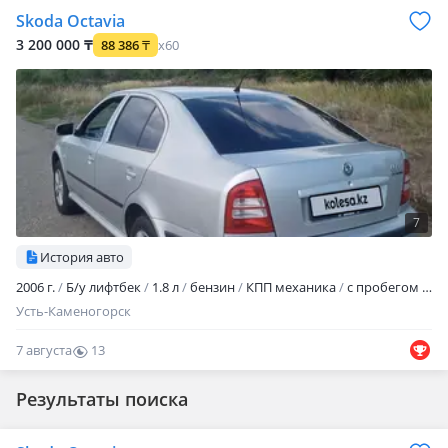
Skoda Octavia
3 200 000 ₸
88 386
₸
x60
7
История авто
2006 г.
Б/у лифтбек
1.8 л
бензин
КПП механика
с пробегом 262 000 км
Усть-Каменогорск
7 августа
13
0
Результаты поиска