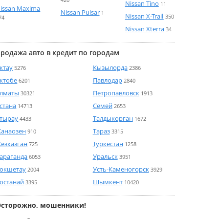
Nissan Tino
11
issan Maxima
Nissan Pulsar
1
Nissan X-Trail
350
74
Nissan Xterra
34
родажа авто в кредит по городам
ктау
Кызылорда
5276
2386
ктобе
Павлодар
6201
2840
лматы
Петропавловск
30321
1913
стана
Семей
14713
2653
тырау
Талдыкорган
4433
1672
анаозен
Тараз
910
3315
езказган
Туркестан
725
1258
араганда
Уральск
6053
3951
окшетау
Усть-Каменогорск
2004
3929
останай
Шымкент
3395
10420
Осторожно, мошенники!