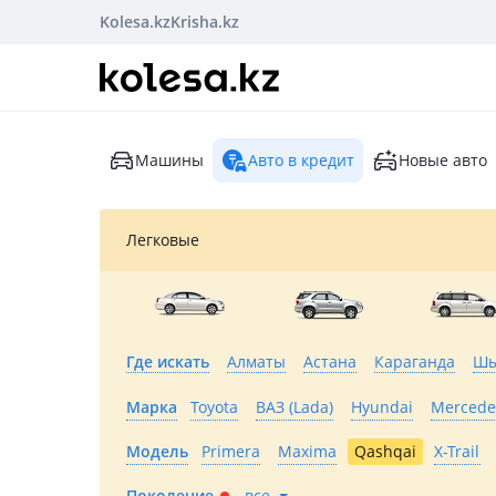
Kolesa.kz
Krisha.kz
Машины
Авто в кредит
Новые авто
Легковые
Где искать
Алматы
Астана
Караганда
Шы
Марка
Toyota
ВАЗ (Lada)
Hyundai
Mercede
Модель
Primera
Maxima
Qashqai
X-Trail
Поколение
все