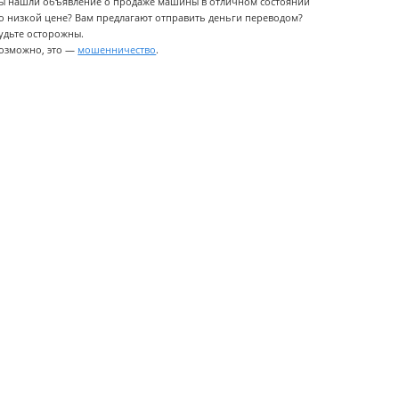
ы нашли объявление о продаже машины в отличном состоянии
о низкой цене? Вам предлагают отправить деньги переводом?
удьте осторожны.
озможно, это —
мошенничество
.