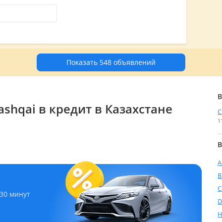
Показать 548 объявлений
В
shqai в кредит в Казахстане
С
1
В
A
C
 30 минут
D
H