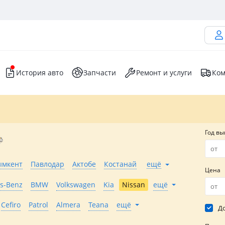
История авто
Запчасти
Ремонт и услуги
Ком
Год вы
мкент
Павлодар
Актобе
Костанай
ещё
Цена
s-Benz
BMW
Volkswagen
Kia
Nissan
ещё
Cefiro
Patrol
Almera
Teana
ещё
До