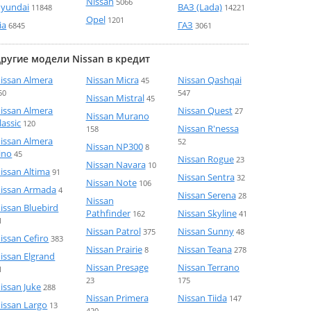
Nissan
5066
yundai
ВАЗ (Lada)
11848
14221
Opel
1201
ia
ГАЗ
6845
3061
ругие модели Nissan в кредит
issan Almera
Nissan Micra
Nissan Qashqai
45
50
547
Nissan Mistral
45
issan Almera
Nissan Quest
27
Nissan Murano
lassic
120
Nissan R'nessa
158
issan Almera
52
Nissan NP300
8
ino
45
Nissan Rogue
23
Nissan Navara
10
issan Altima
91
Nissan Sentra
32
Nissan Note
106
issan Armada
4
Nissan Serena
28
Nissan
issan Bluebird
Pathfinder
Nissan Skyline
162
41
1
Nissan Patrol
Nissan Sunny
375
48
issan Cefiro
383
Nissan Prairie
Nissan Teana
8
278
issan Elgrand
Nissan Presage
Nissan Terrano
1
23
175
issan Juke
288
Nissan Primera
Nissan Tiida
147
issan Largo
13
420