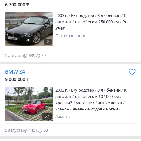
уплачен
техосмотр пройден
6 700 000 ₸
вложений не требует
Продается BMW
Z4 Coup…
2003 г.
Б/у родстер
3 л
бензин
КПП
автомат
с пробегом 250 000 км
Рос
Учет!
Петропавловск
2
5 августа
839
29
BMW Z4
9 000 000 ₸
2003 г.
Б/у родстер
3 л
бензин
КПП
автомат
с пробегом 107 000 км
красный
металлик
литые диски
ксенон
дневные ходовые огни
противотуманки
обогрев зеркал
57
Алматы
кожа
аудиосистема
bluetooth
CD
ГУР
ABS
SRS
спортивный режим
5 августа
1451
63
иммобилайзер
полный электропакет
центрозамок
кондиционер
датчик