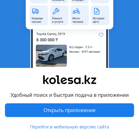
2011 г.
Б/у родстер
3 л
бензин
КПП робот
с пробегом 78 000 км
Алматы
6 августа
2772
214
BMW Z4
11 500 000 ₸
Удобный поиск и быстрая подача в приложении
6
Открыть приложение
История авто
2007 г.
Б/у купе
3 л
бензин
КПП автомат
с пробегом 156 000 км
Перейти в мобильную версию сайта
Алматы