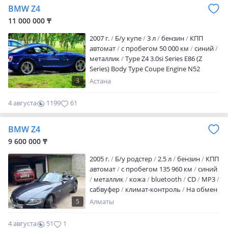
BMW Z4
давления в шинах
налог уплачен
техосмотр пройден
В продаже BMW Z4
11 000 000 ₸
E85 (родстер кабриолет). 2003 год
2007 г.
Б/у купе
3 л
бензин
КПП
выпуска.3.0, мотор М54. Машина
автомат
с пробегом 50 000 км
синий
позитивна…
металлик
Type Z4 3.0si Series E86 (Z
Series) Body Type Coupe Engine N52
Colour Montego-metallic blue S428
3
Астана
Warning triangle and first aid kit S431
Interior mirror with automatic-dip S441
4 августа
1199
61
Smoker package S459 Seat adjustment,
electric, with memory S493 Storage
BMW Z4
compartment package S4A4 Interior trim
strips, Alu Cirrus S601 TV function S609
9 600 000 ₸
Navigation…
2005 г.
Б/у родстер
2.5 л
бензин
КПП
автомат
с пробегом 135 960 км
синий
металлик
кожа
bluetooth
CD
MP3
сабвуфер
климат-контроль
На обмен
дороже, небольшой торг имеется
5
Алматы
4 августа
51
1