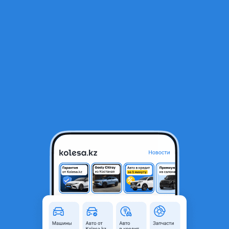
RU
Открыть приложение
1
Легковые
Фильтр
Автомобили BMW Z4 в Казахстане
Найдено 8 объявлений
VIP-предложения
Стать VIP
BMW Z4
15 500 000 ₸
25