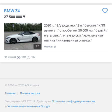
BMW Z4
27 500 000 ₸
2020 г.
Б/у родстер
2 л
бензин
КПП
автомат
с пробегом 50 000 км
белый
металлик
литые диски
хрустальная
оптика
линзованная оптика
корректор фар
обогрев зеркал
кожа
12
Алматы
аудиосистема
bluetooth
ГУР
ABS
SRS
зимний режим
спортивный
31 июля
181
16
режим
бесключевой доступ
полный
электропакет
центрозамок
климат-
контроль
бортовой компьютер
мультируль
подогрев сидений
память сидений
память руля
парктроники
датчик света
датчик
© 2006 — 2026 АО Колеса
дождя
дат…
Главная
Полная версия
Защищено reCAPTCHA. Действуют
Политика конфиденциальности
и
Условия использования Google