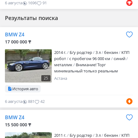
6 августа
1696
91
Результаты поиска
BMW Z4
17 000 000 ₸
2014 г.
Б/у родстер
3 л
бензин
КПП
робот
с пробегом 96 000 км
синий
металлик
Внимание! Торг
минимальный только реальным
покупателям. Обмена нет. BMW Z4
25
Астана
sDrive35is 2014 года (E89 рестайлинг)
История авто
Топовая версия родстера с жёсткой
складной алюминиевой крышей
6 августа
881
42
(открывается/закрывается за 20 секунд).
Редчайший экземпляр в Казахстане —
привезён с американского рынка
BMW Z4
(левый руль), собран в Регенсбурге
15 500 000 ₸
(Германия) 31.10.2014…
2011 г.
Б/у родстер
3 л
бензин
КПП