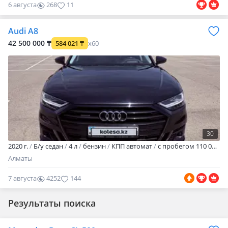
6 августа
268
11
Audi A8
42 500 000 ₸
584 021
₸
x60
30
2020 г.
Б/у седан
4 л
бензин
КПП автомат
с пробегом 110 000 км
Алматы
7 августа
4252
144
Результаты поиска