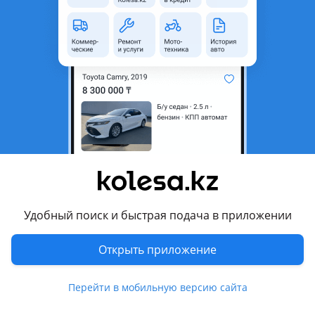
2015 г.
Б/у седан
1.6 л
бензин
КПП механика
с пробегом 330 000 км
Алматы
7 августа
198
7
Volkswagen Golf
850 000 ₸
Удобный поиск и быстрая подача в приложении
5
Открыть приложение
Проверенный продавец
1993 г.
Б/у хэтчбек
1.8 л
бензин
КПП автомат
400 000 км
белый
Перейти в мобильную версию сайта
Алматы