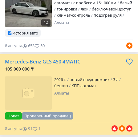
автомат
с пробегом 151 000 км
белый
тонировка
люк
бесключевой доступ
климат-контроль
подогрев руля
подогрев задних сидений
память
12
Алматы
сидений
память руля
Машина в
История авто
идеальном состоянии готов к любым
проверкам полностью обслужена вся в
8 августа
653
50
матовой броне. Обслуживается в BS
performance. Денег не жалею. Будет торг
только у капота и символический
Mercedes-Benz GLS 450 4MATIC
миллионами не торгуюсь. Обмена нет
105 000 000 ₸
только продажа…
2026 г.
новый внедорожник
3 л
бензин
КПП автомат
Алматы
Новая
Проверенный продавец
8 августа
91
1