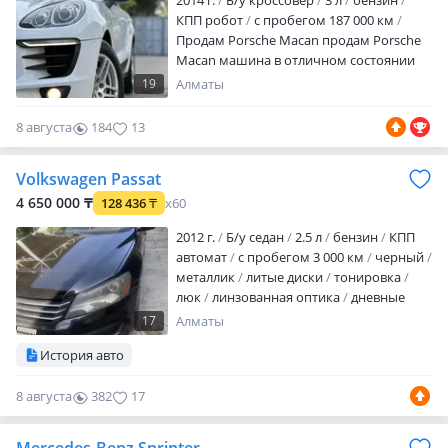
2014 г.
Б/у кроссовер
3 л
бензин
КПП робот
с пробегом 187 000 км
Продам Porsche Macan продам Porsche
Macan машина в отличном состоянии
двигатель коробка без нареканий
19
Алматы
машина в родной краски рассмотрю
варианты обмена плюс минус торг
8 августа
184
13
минимальный
Volkswagen Passat
4 650 000 ₸
128 436
₸
x60
2012 г.
Б/у седан
2.5 л
бензин
КПП
автомат
с пробегом 3 000 км
черный
металлик
литые диски
тонировка
люк
линзованная оптика
дневные
ходовые огни
корректор фар
обогрев
17
Алматы
зеркал
кожа
аудиосистема
bluetooth
История авто
CD
CD-чейнджер
MP3
USB
DVD
DVD-чейнджер
ГУР
ABS
зимний
8 августа
382
17
режим
спортивный режим
центрозамок
кондиционер
климат-
контроль
круиз-контроль
камера