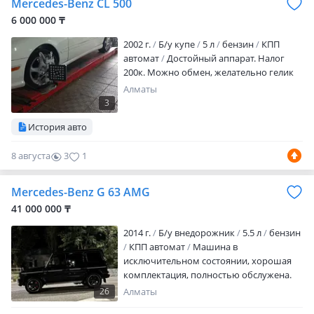
Mercedes-Benz CL 500
6 000 000 ₸
2002 г.
Б/у купе
5 л
бензин
КПП
автомат
Достойный аппарат. Налог
200к. Можно обмен, желательно гелик
Алматы
3
История авто
8 августа
3
1
Mercedes-Benz G 63 AMG
41 000 000 ₸
2014 г.
Б/у внедорожник
5.5 л
бензин
КПП автомат
Машина в
исключительном состоянии, хорошая
комплектация, полностью обслужена.
Вложений нет никаких, все работает
26
Алматы
штатно и без нареканий. Все детские