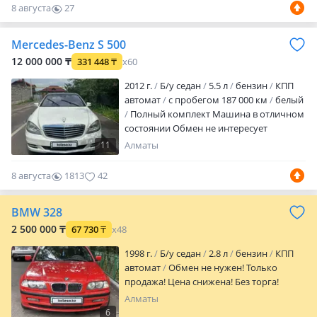
болячки устранены. 90% машины в
8 августа
27
родном окрасе. Обслуживается в
0
специализированном сервисе и
Mercedes-Benz S 500
запчасти устанавливаются только в
оригинале, в том числе согласно
12 000 000 ₸
331 448
₸
x60
регламенту пробега. Полное то прошла
2012 г.
Б/у седан
5.5 л
бензин
КПП
недавно, включая заме…
автомат
с пробегом 187 000 км
белый
Полный комплект Машина в отличном
состоянии Обмен не интересует
11
Алматы
8 августа
1813
42
BMW 328
2 500 000 ₸
67 730
₸
x48
1998 г.
Б/у седан
2.8 л
бензин
КПП
автомат
Обмен не нужен! Только
продажа! Цена снижена! Без торга!
Алматы
6