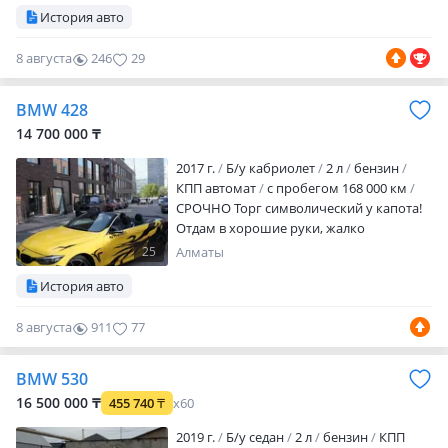
История авто
аптечка родная. Любые проверки. Я
второй хозяин. Экология проходит
8 августа
246
29
BMW 428
14 700 000 ₸
2017 г.
Б/у кабриолет
2 л
бензин
КПП автомат
с пробегом 168 000 км
СРОЧНО Торг символический у капота!
Отдам в хорошие руки, жалко
расставаться
25
Алматы
История авто
8 августа
911
77
BMW 530
16 500 000 ₸
455 740
₸
x60
2019 г.
Б/у седан
2 л
бензин
КПП