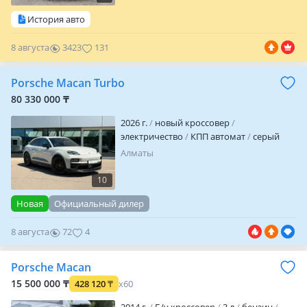
История авто
8 августа
3423
131
Porsche Macan Turbo
80 330 000 ₸
2026 г.
новый кроссовер
электричество
КПП автомат
серый
Алматы
10
Новая
Официальный дилер
8 августа
72
4
Porsche Macan
15 500 000 ₸
428 120
₸
x60