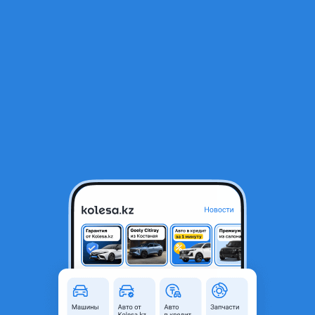
RU
Открыть приложение
2
Легковые
Фильтр
Немецкие автомобили в Алматы
Найдено 9 984 объявления
VIP-предложения
Стать VIP
Volkswagen Polo
3 200 000 ₸
88 386
₸
x60
3