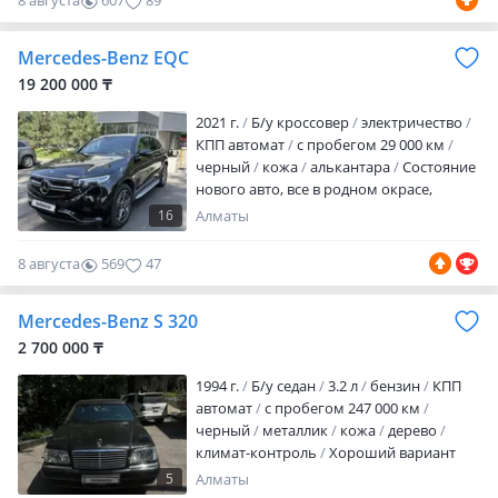
8 августа
607
89
ГУР
ABS
сигнализация
память
сидений
память руля
налог уплачен
Mercedes-Benz EQC
техосмотр пройден
вложений не
требует
Машина в очень хорошем
19 200 000 ₸
состоянии. Вложений не требует. Кузов
2021 г.
Б/у кроссовер
электричество
собран на М 5. Свежеокрашенный
КПП автомат
с пробегом 29 000 км
неделю н…
черный
кожа
алькантара
Состояние
нового авто, все в родном окрасе,
любые проверки, 2 ключа, зимние
16
Алматы
шины, Рассмотрю варианты обмена
8 августа
569
47
Mercedes-Benz S 320
2 700 000 ₸
1994 г.
Б/у седан
3.2 л
бензин
КПП
автомат
с пробегом 247 000 км
черный
металлик
кожа
дерево
климат-контроль
Хороший вариант
под проект. Стоят ещё родные
5
Алматы
катализаторы продувка катализаторов