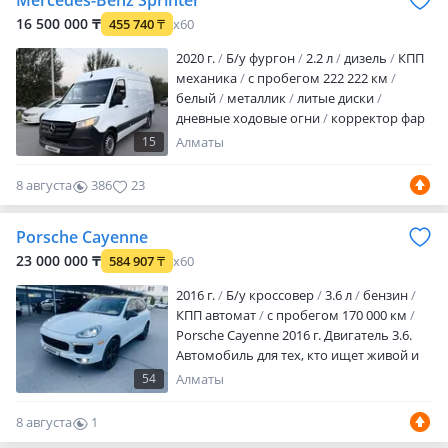
Mercedes-Benz Sprinter
заднего вида
налог уплачен
16 500 000 ₸
455 740
₸
x60
техосмотр пройден
вложений не
требует
Продаем…
2020 г.
Б/у фургон
2.2 л
дизель
КПП
механика
с пробегом 222 222 км
белый
металлик
литые диски
дневные ходовые огни
корректор фар
велюр
аудиосистема
bluetooth
ГУР
15
Алматы
SRS
турбонаддув
полный
электропакет
центрозамок
бортовой
8 августа
386
23
компьютер
мультируль
свежепригнан
свежедоставлен
налог
Porsche Cayenne
уплачен
техосмотр пройден
вложений не требует
Машина в
23 000 000 ₸
584 907
₸
x60
идеальном состоянии! Ездили в городе
2016 г.
Б/у кроссовер
3.6 л
бензин
возили только легкие товары я первый
КПП автомат
с пробегом 170 000 км
хозяин в Кз, об…
Porsche Cayenne 2016 г. Двигатель 3.6.
Автомобиль для тех, кто ищет живой и
ухоженный Cayenne без вложений.
54
Алматы
Второй хозяин в К3, пригнали для себя с
Америки с 2023г., бережная
8 августа
1
эксплуатация. Европеец. Edition
0