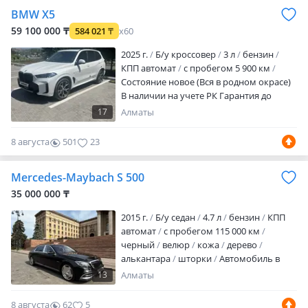
BMW X5
59 100 000 ₸
584 021
₸
x60
2025 г.
Б/у кроссовер
3 л
бензин
КПП автомат
с пробегом 5 900 км
Состояние новое (Вся в родном окрасе)
В наличии на учете РК Гарантия до
конца 2027г Сервисное обслуживание
17
Алматы
до 2030 бесплатно. Отличная
комплектация Харман Проекция
8 августа
501
23
Панарама Пневма М пакет Доводчики
Лазерная оптика Shadow line в круг
Mercedes-Maybach S 500
Стоит в Паркинге ТОРГ символический.
Обмена нет ни на что!
35 000 000 ₸
2015 г.
Б/у седан
4.7 л
бензин
КПП
автомат
с пробегом 115 000 км
черный
велюр
кожа
дерево
алькантара
шторки
Автомобиль в
исключительном состоянии. Дата
13
Алматы
выпуска — декабрь 2015 года. Первая
регистрация в Казахстане — март 2016
8 августа
62
5