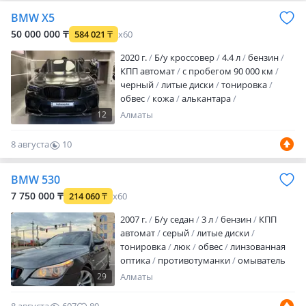
комплектация. Редкий и эффектный
BMW X5
белый цвет кузова в сочетании с
черным пакетом элементов экстерьера.
50 000 000 ₸
584 021
₸
x60
Частичная защита кузова бронеплёнкой
2020 г.
Б/у кроссовер
4.4 л
бензин
Сал…
КПП автомат
с пробегом 90 000 км
черный
литые диски
тонировка
обвес
кожа
алькантара
аудиосистема
bluetooth
сабвуфер
12
Алматы
ГУР
ABS
SRS
спортивный режим
турбонаддув
иммобилайзер
8 августа
10
бесключевой доступ
полный
0
электропакет
центрозамок
климат-
BMW 530
контроль
круиз-контроль
бортовой
компьютер
навигационная система
7 750 000 ₸
214 060
₸
x60
мультируль
подогрев руля
подогрев
2007 г.
Б/у седан
3 л
бензин
КПП
сидений
подогрев задних сидений
автомат
серый
литые диски
вентиляция сидений
памя…
тонировка
люк
обвес
линзованная
оптика
противотуманки
омыватель
фар
кожа
дерево
алькантара
29
Алматы
аудиосистема
CD
CD-чейнджер
MP3
DVD
DVD-чейнджер
климат-контроль