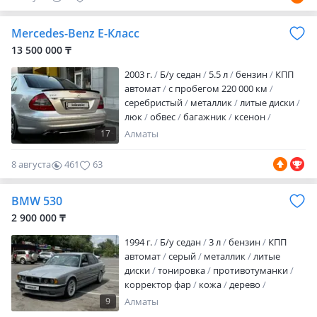
года. Гаражное хранение. Бережная
эксплуатация. Родной подтвержденный
Mercedes-Benz E-Класс
пробег. Без ДТП. Салон ухоженный, в
отличном состоянии. На передних
13 500 000 ₸
сиденьях с момента покупки
2003 г.
Б/у седан
5.5 л
бензин
КПП
установлены оригинальн…
автомат
с пробегом 220 000 км
серебристый
металлик
литые диски
люк
обвес
багажник
ксенон
биксенон
хрустальная оптика
17
Алматы
линзованная оптика
дневные ходовые
огни
противотуманки
омыватель фар
8 августа
461
63
корректор фар
обогрев зеркал
кожа
дерево
шторки
аудиосистема
BMW 530
встроенный телефон
bluetooth
CD
CD-чейнджер
сабвуфер
ГУР
ABS
SRS
2 900 000 ₸
зимний режим
спортивный режим
1994 г.
Б/у седан
3 л
бензин
КПП
иммобилайзер
по…
автомат
серый
металлик
литые
диски
тонировка
противотуманки
корректор фар
кожа
дерево
комбинированный
аудиосистема
USB
9
Алматы
кондиционер
ГУР
ABS
спортивный