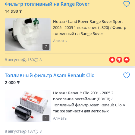
Фильтр топливный на Range Rover
14 990 ₸
Новая
Land Rover Range Rover Sport
2005 - 2009 1 поколение (L320)
Фильтр
топливный на Range Rover
Алматы
7
8 августа
150
8
Топливный фильтр Asam Renault Clio
2 000 ₸
Новая
Renault Clio 2001 - 2005 2
поколение рестайлинг (BB/CB)
Топливный фильтр Asam Renault Clio А
так же запчасти для легковых
автомобилей Renault: Duster, Arkana,
1
Алматы
Kaptur, Koleos, Sandero, Logan, Megane,
Clio, Symbol, Scenic, Modus, Laguna, и т. Д.
8 августа
137
8