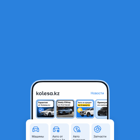
RU
Открыть приложение
1
Автозапчасти
Фильтр
Фильтра топливные в Казахстане
Найдено 500 объявлений
VIP-предложения
Стать VIP
Бензанасос станция топливный фильтр
катушка свеча насос топливный
2 200 ₸