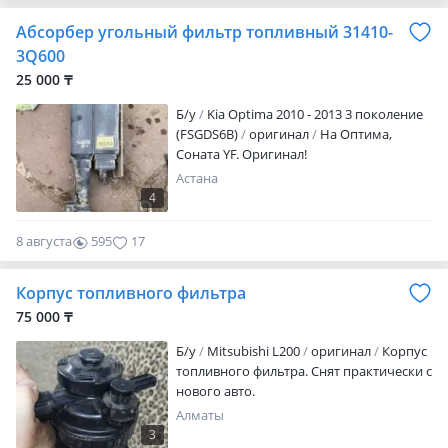
модификаций авто.
Абсорбер угольный фильтр топливный 31410-
3Q600
25 000 ₸
Б/y
Kia Optima 2010 - 2013 3 поколение
(FSGDS6B)
оригинал
На Оптима,
Соната YF. Оригинал!
Астана
4
8 августа
595
17
Корпус топливного фильтра
75 000 ₸
Б/y
Mitsubishi L200
оригинал
Корпус
топливного фильтра. Снят практически с
нового авто.
Алматы
3