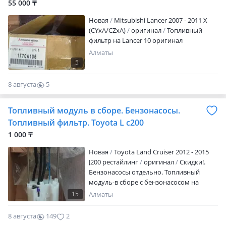
55 000 ₸
Новая
Mitsubishi Lancer 2007 - 2011 X
(CYxA/CZxA)
оригинал
Топливный
фильтр на Lancer 10 оригинал
Алматы
5
8 августа
5
0
Топливный модуль в сборе. Бензонасосы.
Топливный фильтр. Toyota L c200
1 000 ₸
Новая
Toyota Land Cruiser 2012 - 2015
J200 рестайлинг
оригинал
Скидки!.
Бензонасосы отдельно. Топливный
модуль-в сборе с бензонасосом на
модели. Toyota Land Cruiser200.
15
Алматы
Двигатель 1GR-2UZ.3UR. Топливный
фильтр. На модели Land Cruiser 200.
8 августа
149
2
Европа! 1UR-3UR. Цена зависит от