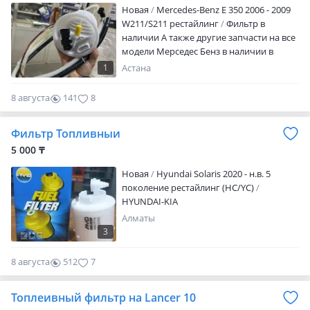
простоту установки. Своевременная
Новая
Mercedes-Benz E 350 2006 - 2009
CHANGAN CHERY EXEED JETOUR HAVAL
замена топливного фильтра залог
W211/S211 рестайлинг
Фильтр в
BYD GEELY JAC ZEEKR LIXIANG (Li Auto)
долгой и бесперебойной работы
наличии А также другие запчасти на все
DEEPAL Заказ под клиента Срок
вашего автомобиля.
модели Мерседес Бенз в наличии в
поставки: 7 10 дней Подбор по VIN
Астане Наш адрес: Акжол 52 26 бутик
Проверенное качество Отправка по
1
Астана
Казахстану и регионам Пишите/звоните
— подберём нужную деталь быстро и
8 августа
141
8
по выгодной цене
Фильтр Топливныи
5 000 ₸
Новая
Hyundai Solaris 2020 - н.в. 5
поколение рестайлинг (HC/YC)
HYUNDAI-KIA
Алматы
3
8 августа
512
7
Топлеивный фильтр на Lancer 10