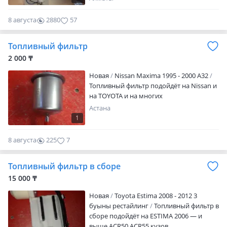
FX35, Altima, Patrol. Топлевные фильтра в
наличии на Murano, Qashqai, X-trail,
8 августа
2880
57
Maxima, Almera, Teana, Pathfinder. Плюс в
наличии Филтра на Renault Logan,
Топливный фильтр
Duster, Sandero
2 000 ₸
Новая
Nissan Maxima 1995 - 2000 A32
Топливный фильтр подойдёт на Nissan и
на TOYOTA и на многих
Астана
1
8 августа
225
7
Топливный фильтр в сборе
15 000 ₸
Новая
Toyota Estima 2008 - 2012 3
буыны рестайлинг
Топливный фильтр в
сборе подойдёт на ESTIMA 2006 — и
выше ACR50 ACR55 кузов