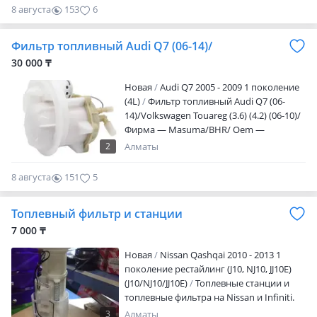
Scenic, Modus, Laguna, и т. Д. От 2000 г. В.
8 августа
153
6
-Запчасти двигателя -Запчасти
тормозной системы -Запчасти ходой
Фильтр топливный Audi Q7 (06-14)/
части -Запчасти трансмисси Мы
находимся по адресу: г. Алматы, мкр.
30 000 ₸
Баянауыл, 57а ТД "CAR CITY 4 ярус, 1 ряд,
Новая
Audi Q7 2005 - 2009 1 поколение
34 бутик Так же осущесвляем ДОСТАВКУ
(4L)
Фильтр топливный Audi Q7 (06-
по средствам Яндекс курьера в пределах
14)/Volkswagen Touareg (3.6) (4.2) (06-10)/
границ города Работаем ежедневно без
Фирма — Masuma/BHR/ Oem —
перерывов и выходных с 9.00 до 18.00
MFFE0072/7L8919679/PF3954/06332/LF85
Также цена может меняться! Точную
2
Алматы
1M/22Z/7L6919679D/22Z/ Отправка по
цену можно узнать по номеру!
Казахстану транспортными
Смотрите другие мои объявления!
8 августа
151
5
компаниями
Топлевный фильтр и станции
7 000 ₸
Новая
Nissan Qashqai 2010 - 2013 1
поколение рестайлинг (J10, NJ10, JJ10E)
(J10/NJ10/JJ10E)
Топлевные станции и
топлевные фильтра на Nissan и Infiniti.
Станции в наличии на Murano, Almera,
3
Алматы