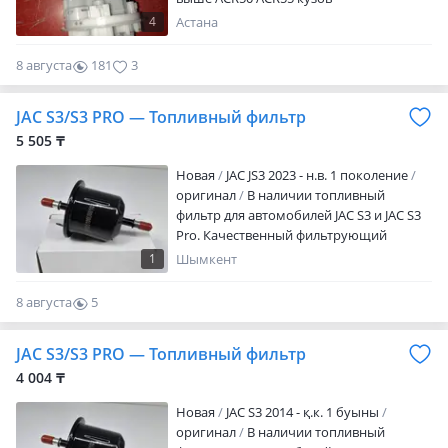
4
Астана
8 августа
181
3
JAC S3/S3 PRO — Топливный фильтр
5 505 ₸
Новая
JAC JS3 2023 - н.в. 1 поколение
оригинал
В наличии топливный
фильтр для автомобилей JAC S3 и JAC S3
Pro. Качественный фильтрующий
элемент, предназначенный для очистки
1
Шымкент
топлива от загрязнений и защиты
топливной системы двигателя.
8 августа
5
Обеспечивает стабильную работу
0
двигателя, снижает нагрузку на
JAC S3/S3 PRO — Топливный фильтр
топливный насос и продлевает срок
службы системы впрыска. (zakazauto.kz)
4 004 ₸
Состояние: новое Тип запчасти:
Новая
JAC S3 2014 - қ.к. 1 буыны
топливный фильтр Тип детали:
оригинал
В наличии топливный
аналог/OEM Посадка: штатная, без