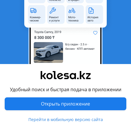
1
Новая
Hyundai Elantra 2006 - 2011 4 поколение (HD)
Цену уточняйте у менеджера Бензонасос в сборе (станция) Хорошего качества. Гарантия; Отправка регионы день в день, по городу Алматы! Доставка Транспортный компании Avis Logistics Авиа. OPi; Alemtat, Jet Logistics; ЖД через проводника или же багаж; Автобус пассажирский багаж; Оплата нал, безнал, RED рассрочка; Режим работы 9: 00-19: 00; Наш адрес: ТЦ Кар сити магазин 3 ярус 3 ряд бутик 87А
Алматы
7 августа
1201
37
Бензанасос станция топливный фильтр
катушка свеча насос топливный
2 200 ₸
Удобный поиск и быстрая подача в приложении
Открыть приложение
1
Новая
Toyota Camry 2001 - 2004 XV30
Цену уточняйте у менеджера Бензонасос в сборе (станция) Хорошего качества. Гарантия; Отправка регионы день в день, по городу Алматы! Доставка Транспортный компании Avis Logistics Авиа. OPi; Alemtat, Jet Logistics; ЖД через проводника или же багаж; Автобус пассажирский багаж; Оплата нал, безнал, RED рассрочка; Режим работы 9: 00-19: 00; Наш адрес: ТЦ Кар сити магазин 3 ярус 3 ряд бутик 87А
Перейти в мобильную версию сайта
Алматы