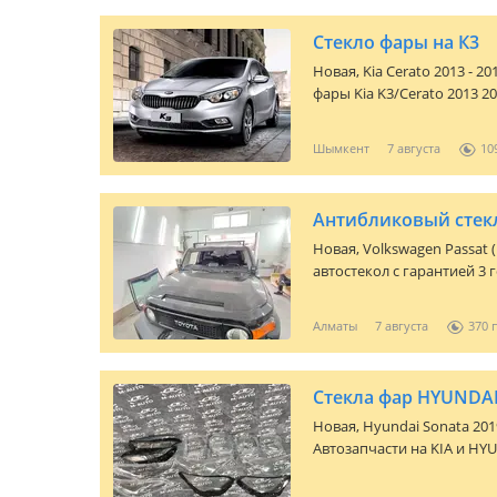
Стекло фары на К3
Новая,
Kia Cerato 2013 - 2
фары Kia K3/Cerato 2013 2
поликарбонат. Подходит 
помутневшего стекла
Шымкент
7 августа
10
Антибликовый стек
Новая,
Volkswagen Passat 
автостекол с гарантией 3 года — Алма
Огромный склад: В наличии
Mercedes и другие марки. 
Алматы
7 августа
370
минут — 1 часов. Вы може
Гарантия 3 года: Мы увер
используем только профе
Стекла фар HYUNDAI
специальные стекла с защ
лобовых, боковых и задних стекол Звоните пр
Новая,
Hyundai Sonata 2019
пишите! Назовите марку и
Автозапчасти на KIA и HYUNDAI Большой ас
цену и наличие.
оригинальных запчастей! И ка
Гарантия! Доступные ЦЕНЫ! Кузовные детали; Оптика; Радиа