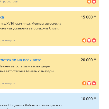
9
 уголок
и не нашли в колесах
 более 5000
ка
15 000
₸
 "ТУЛПАР 2030" 4ряд 35
 н.в. XV80
, оригинал, Меняем автостекла
ональная установка автостекол в Алматы
ца: Салтанатты 9 (2ГИС)
ия до 3 лет, Мы работаем па Алматы и
мену стекла в течение 30 минут Опыт
екло на грузовые авто
остекло на всех авто
20 000
₸
Меняем автостекла у вас во дворе.
ка автостекол в Алматы с выездом
ет, Мы работаем па Алматы и пригородам,
в течение 30 минут Опыт работа 15 лет
ые авто
10 000
₸
гинал, Продается Лобовое стекло для всех