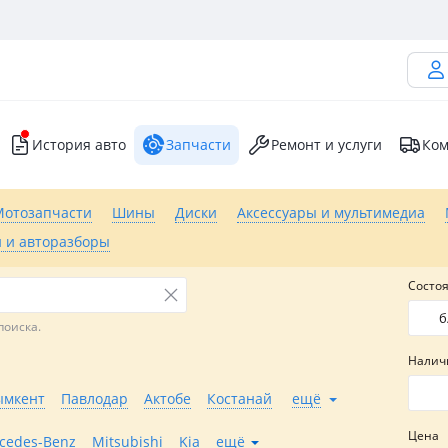
История авто
Запчасти
Ремонт и услуги
Ком
Мотозапчасти
Шины
Диски
Аксессуары и мультимедиа
 и авторазборы
Состо
б
поиска.
Налич
мкент
Павлодар
Актобе
Костанай
ещё
Цена
cedes-Benz
Mitsubishi
Kia
ещё