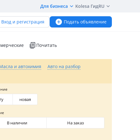
Для бизнеса
Kolesa Гид
RU
Вход и регистрация
Подать объявление
мерческие
Почитать
Масла и автохимия
Авто на разбор
яние
/y
новая
ие
В наличии
На заказ