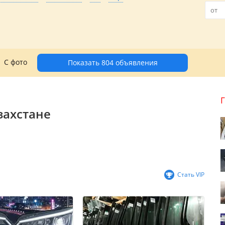
С фото
Показать 804 объявления
захстане
Стать VIP