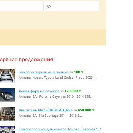
Горячие предложения
Бампера передние и задние
100
₸
за
Алматы, Новая, Toyota Land Cruiser Prado 2023 -…
Левая фара на cayenne
120 000
₸
за
Алматы, Б/у, Porsche Cayenne 2010 - 2014 958…
Двигатель KIA SPORTAGE G4NA
450 000
₸
за
Алматы, Б/у, Kia Sportage 2014 - 2016 3…
Компрессор кондиционера Тойота Секвойя 5.7