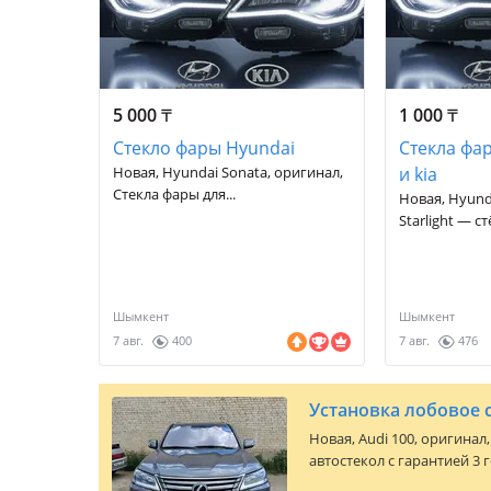
5 000
₸
1 000
₸
Стекло фары Hyundai
Стекла фа
Новая, Hyundai Sonata, оригинал,
и kia
Стекла фары для...
Новая, Hyund
Starlight — стё
Шымкент
Шымкент
7 авг.
400
7 авг.
476
Установка лобовое 
Новая,
Audi 100
, оригинал
автостекол с гарантией 3 года — Алма
Огромный склад: В наличии