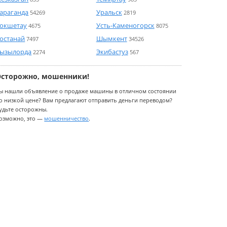
араганда
Уральск
54269
2819
окшетау
Усть-Каменогорск
4675
8075
останай
Шымкент
7497
34526
ызылорда
Экибастуз
2274
567
Осторожно, мошенники!
ы нашли объявление о продаже машины в отличном состоянии
о низкой цене? Вам предлагают отправить деньги переводом?
удьте осторожны.
озможно, это —
мошенничество
.