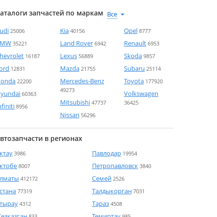
аталоги запчастей по маркам
udi
Kia
Opel
25006
40156
8777
BMW
Land Rover
Renault
35221
6942
6953
hevrolet
Lexus
Skoda
16187
56889
9857
ord
Mazda
Subaru
12831
21755
25114
onda
Mercedes-Benz
Toyota
22200
177920
49273
yundai
Volkswagen
60363
Mitsubishi
47737
36425
nfiniti
8956
Nissan
56296
втозапчасти в регионах
ктау
Павлодар
3986
19954
ктобе
Петропавловск
8007
3840
лматы
Семей
412172
2526
стана
Талдыкорган
77319
7031
тырау
Тараз
4312
4508
езказган
Темиртау
833
985