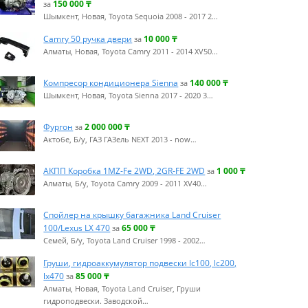
150 000
₸
за
Шымкент, Новая, Toyota Sequoia 2008 - 2017 2…
Camry 50 ручка двери
10 000
₸
за
Алматы, Новая, Toyota Camry 2011 - 2014 XV50…
Компресор кондиционера Sienna
140 000
₸
за
Шымкент, Новая, Toyota Sienna 2017 - 2020 3…
Фургон
2 000 000
₸
за
Актобе, Б/у, ГАЗ ГАЗель NEXT 2013 - now…
АКПП Коробка 1MZ-Fe 2WD, 2GR-FE 2WD
1 000
₸
за
Алматы, Б/у, Toyota Camry 2009 - 2011 XV40…
Спойлер на крышку багажника Land Cruiser
100/Lexus LX 470
65 000
₸
за
Семей, Б/у, Toyota Land Cruiser 1998 - 2002…
Груши, гидроаккумулятор подвески lc100, lc200,
lx470
85 000
₸
за
Алматы, Новая, Toyota Land Cruiser, Груши
гидроподвески. Заводской…