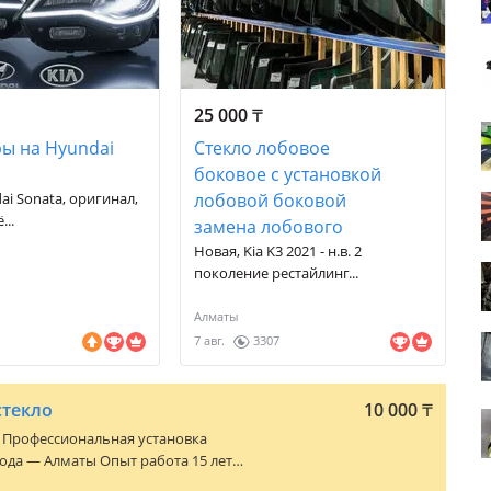
25 000
₸
ры на Hyundai
Стекло лобовое
боковое с установкой
ai Sonata, оригинал,
лобовой боковой
...
замена лобового
Новая, Kia K3 2021 - н.в. 2
поколение рестайлинг...
Алматы
7 авг.
3307
стекло
10 000
₸
, Профессиональная установка
ты Опыт работа 15 лет
 стекла на Lexus, Toyota, BMW,