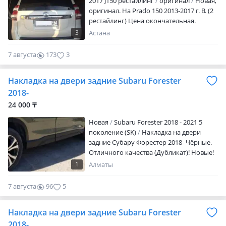
2017 J150 рестайлинг
оригинал
Новая,
оригинал. На Prado 150 2013-2017 г. В. (2
рестайлинг) Цена окончательная.
Возможна отправка в регионы
3
Астана
7 августа
173
3
Накладка на двери задние Subaru Forester
2018-
24 000 ₸
Новая
Subaru Forester 2018 - 2021 5
поколение (SK)
Накладка на двери
задние Субару Форестер 2018- Чёрные.
Отличного качества (Дубликат)! Новые!
В наличии! Имеются с обеих сторон!
1
Алматы
Цена указана за одну из сторон!
Доставка по городу через яндекс или
7 августа
96
5
индрайвер! Отправка в регионы есть!
Накладка на двери задние Subaru Forester
2018-