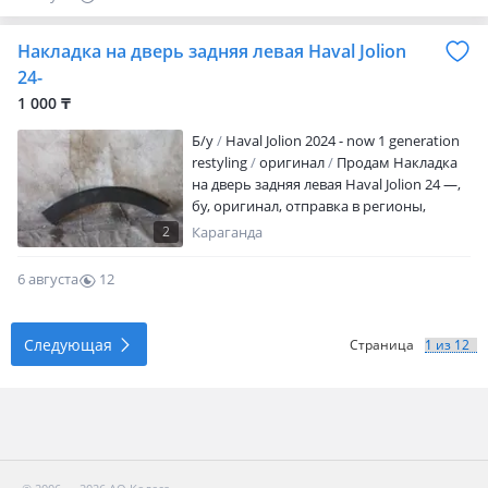
0
Накладка на дверь задняя левая Haval Jolion
24-
1 000 ₸
Б/y
Haval Jolion 2024 - now 1 generation
restyling
оригинал
Продам Накладка
на дверь задняя левая Haval Jolion 24 —,
бу, оригинал, отправка в регионы,
доставка по городу 3000 тг
2
Караганда
6 августа
12
0
Следующая
Страница