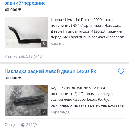
задний/передние
40 000 ₸
Новая
Hyundai Tucson 2020 - н.в. 4
поколение (NX4)
оригинал
Накладка
Двери Hyundai Tucson 4 (20-23г) задний/
передние Гарантия на запчасти: возврат
или замена — в течение 2 недель (если
3
Алматы
товар не был использован). Мы явл.
Крупнейшим поставщиком
7 августа
518
13
автозапчастей для Корейских и
Китайских автомашин. -Качество и
Накладка задней левой двери Lexus Rx
оптовые цены. -Запчасти в наличие и
под заказ. -При покупке каждому
30 000 ₸
клиенту предоставляется накопительная
Б/y
Lexus RX 350 2015 - 2019 4
скидка на последующие покупки.
поколение (L2)
Продам Накладка
-Действует покупка в рассрочку.
задней левой двери Lexus Rx, бу,
-Отправляем по КЗ, стоимость
оригинал, отправка в регионы, доставка
рассчитывается индивидуально. Наш
по городу 3000 тг
адрес: Г. Алматы, ул. Сатпаева, 29/3,
2
Караганда
подъезд 5. В здании центрального
стадиона. График работы: пон-воскр. С
7 августа
214
1