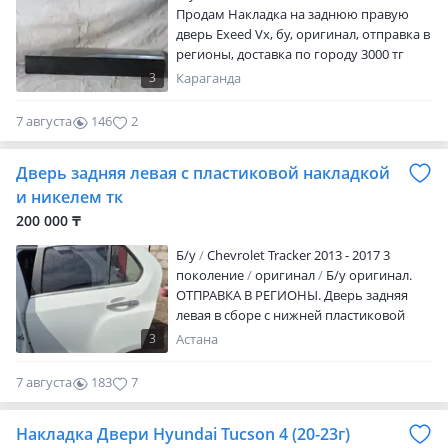
Продам Накладка на заднюю правую
для восстановления кузова после
дверь Exeed Vx, бу, оригинал, отправка в
повреждений или замены
регионы, доставка по городу 3000 тг
повреждённого элемента. Перед
отправкой тщательно проверяем
3
Караганда
качество детали и предоставляем фото и
видео фактического состояния.
7 августа
146
2
Гарантия 14 дней на кузовные элементы.
Оплата: • • Наличные • Рассрочка
Дверь задняя левая с пластиковой накладкой
Доставка: Казахстан Россия Кыргызстан
и никелем тк
ОАЭ США Если нужной детали нет в
наличии — привезём под заказ в
200 000 ₸
течение 5 7 дней. Уточняйте наличие,
Б/y
Chevrolet Tracker 2013 - 2017 3
стоимость и совместимость с
поколение
оригинал
Б/у оригинал.
автомобилем по VIN. Car Parts Expert —
ОТПРАВКА В РЕГИОНЫ. Дверь задняя
оригинальные автозапчасти для Zeekr,
левая в сборе с нижней пластиковой
LiXiang, Mercedes-Benz, BMW, Toyota,
накладкой, уплотнителем, и
GMC, Cadillac и других премиальных
3
Астана
никелерованным молдингом
автомобилей.
7 августа
183
7
Накладка Двери Hyundai Tucson 4 (20-23г)