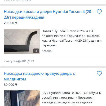
Жд, Фурой и т. Д.
Накладки крыла и двери Hyundai Tucson 4 (20-
23г) передняя/задняя
20 000 ₸
Новая
Hyundai Tucson 2020 - н.в. 4
поколение (NX4)
оригинал
Накладка
крыла Hyundai Tucson 4 (20-23г) задняя и
передняя
3
Астана
7 августа
481
21
Накладка на заднюю правую дверь с
молдингом
30 000 ₸
Б/y
Hyundai Santa Fe 2020 - қ.к. 4 буыны
рестайлинг
оригинал
Продается
накладка с молдингом на заднюю