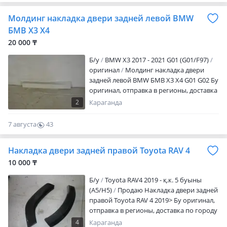
10.00 до 19.00 ч., ID: 364614329
Просмотров: 39
Молдинг накладка двери задней левой BMW
БМВ X3 X4
20 000 ₸
Б/y
BMW X3 2017 - 2021 G01 (G01/F97)
оригинал
Молдинг накладка двери
задней левой BMW БМВ X3 X4 G01 G02 Бу
оригинал, отправка в регионы, доставка
по городу 3000 тг
2
Караганда
7 августа
43
0
Накладка двери задней правой Toyota RAV 4
10 000 ₸
Б/y
Toyota RAV4 2019 - қ.к. 5 буыны
(A5/H5)
Продаю Накладка двери задней
правой Toyota RAV 4 2019> Бу оригинал,
отправка в регионы, доставка по городу
3000 тг
4
Караганда