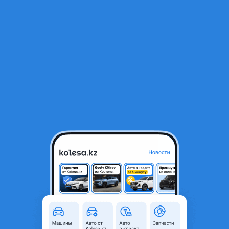
RU
Открыть приложение
1
Автозапчасти
Фильтр
Продажа автозапчастей в Казахстане
Найдено 238 объявлений
Молдинг уплотнитель накладка задней
правой двери тойота авалон 1996г
8 000 ₸
Б/y
Toyota Avalon 1994 - 1997 XX10
Уплотнителный молдинг накладка на
Toyota Avalon 1996 задней правой двери.
Цена 8000 тг.
2
Алматы
7 августа
620
9
Дверь накладка общивка задняя левая