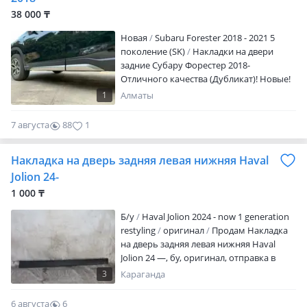
38 000 ₸
Новая
Subaru Forester 2018 - 2021 5
поколение (SK)
Накладки на двери
задние Субару Форестер 2018-
Отличного качества (Дубликат)! Новые!
В наличии! Имеются с обеих сторон!
1
Алматы
Доставка по городу через яндекс или
индрайвер! Отправка в регионы есть!
7 августа
88
1
Цена указана за одну из сторон!
Накладка на дверь задняя левая нижняя Haval
Jolion 24-
1 000 ₸
Б/y
Haval Jolion 2024 - now 1 generation
restyling
оригинал
Продам Накладка
на дверь задняя левая нижняя Haval
Jolion 24 —, бу, оригинал, отправка в
регионы, доставка по городу 3000 тг
3
Караганда
6 августа
6