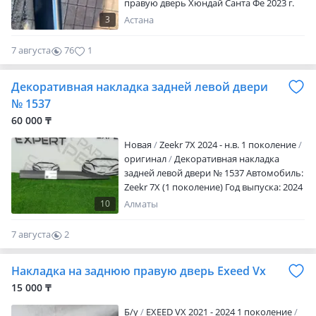
правую дверь Хюндай Санта Фе 2023 г.
В., оригинал, все клипсы на месте. На
3
Астана
молдинге имеется небольшое
повреждение, на фото видно, торг
7 августа
76
1
Декоративная накладка задней левой двери
№ 1537
60 000 ₸
Новая
Zeekr 7X 2024 - н.в. 1 поколение
оригинал
Декоративная накладка
задней левой двери № 1537 Автомобиль:
Zeekr 7X (1 поколение) Год выпуска: 2024
2026 Артикул: 1537 Оригинальный
10
Алматы
номер: 6608134800 Расположение:
задняя левая дверь Состояние: новая,
7 августа
2
оригинальная Оригинальная
0
декоративная накладка задней левой
Накладка на заднюю правую дверь Exeed Vx
двери для Zeekr 7X. Полностью новая
деталь, соответствует заводским
15 000 ₸
стандартам качества. Устанавливается в
Б/y
EXEED VX 2021 - 2024 1 поколение
штатное место без доработок. Подходит