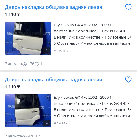
Дверь накладка общивка задняя левая
1 110 ₸
Б/y
Lexus GX 470 2002 - 2009 1
поколение
оригинал
• Lexus GX 470. •
В наличии: в количестве. • Привозные Б/
У Оригинал. • Имеются любые запчасти
на Lexus GX/Prado120, большой склад
4
Алматы
Автозапчастей. • Прямые поставки с
Эмиратов. • Отправка: по всему KZ Авиа,
7 августа
176
1
Жд, Фурой и т. Д.
Дверь накладка общивка задняя левая
1 110 ₸
Б/y
Lexus GX 470 2002 - 2009 1
поколение
оригинал
• Lexus GX 470. •
В наличии: в количестве. • Привозные Б/
У Оригинал. • Имеются любые запчасти
на Lexus GX/Prado120, большой склад
4
Алматы
Автозапчастей. • Прямые поставки с
Эмиратов. • Отправка: по всему KZ Авиа,
7 августа
97
2