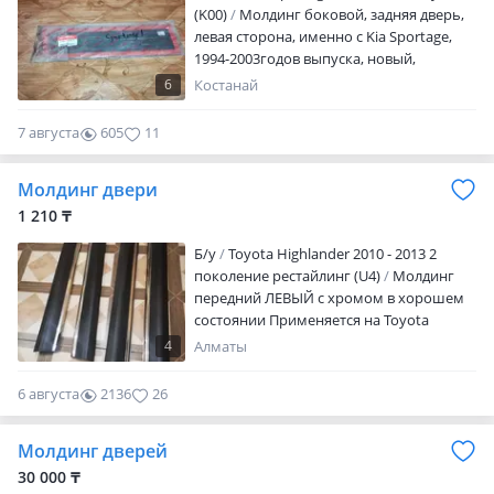
(K00)
Молдинг боковой, задняя дверь,
левая сторона, именно с Kia Sportage,
1994-2003годов выпуска, новый,
оригинал, также подходит на Kia
6
Костанай
Sportage Grand, 1997-2003годов выпуска,
контрактный, с Кореи, отправлю в
7 августа
605
11
любой город Казахстана и России.
Молдинг двери
1 210 ₸
Б/y
Toyota Highlander 2010 - 2013 2
поколение рестайлинг (U4)
Молдинг
передний ЛЕВЫЙ с хромом в хорошем
состоянии Применяется на Toyota
Highlander 2012 год Бу оригинал цена за
4
Алматы
одну
6 августа
2136
26
Молдинг дверей
30 000 ₸