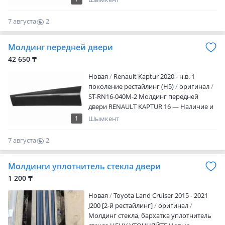
7 августа
2
0
Молдинг передней двери
42 650 ₸
Новая
Renault Kaptur 2020 - н.в. 1
поколение рестайлинг (H5)
оригинал
ST-RN16-040M-2 Молдинг передней
двери RENAULT KAPTUR 16 — Наличие и
актуальную цену уточняйте у
1
Шымкент
менеджера
7 августа
2
0
Молдинги уплотнитель стекла двери
1 200 ₸
Новая
Toyota Land Cruiser 2015 - 2021
J200 [2-й рестайлинг]
оригинал
Молдинг стекла, бархатка уплотнитель