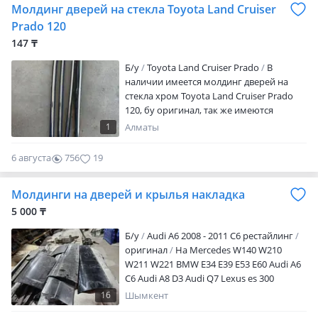
Молдинг дверей на стекла Toyota Land Cruiser
Prado 120
147 ₸
Б/y
Toyota Land Cruiser Prado
В
наличии имеется молдинг дверей на
стекла хром Toyota Land Cruiser Prado
120, бу оригинал, так же имеются
запчасти по ходовке, кузовщине,
1
Алматы
электрике
6 августа
756
19
Молдинги на дверей и крылья накладка
5 000 ₸
Б/y
Audi A6 2008 - 2011 C6 рестайлинг
оригинал
На Mercedes W140 W210
W211 W221 BMW E34 E39 E53 E60 Audi A6
C6 Audi A8 D3 Audi Q7 Lexus es 300
Привозной из Кореи уточняйте цену
16
Шымкент
отправка по региону есть