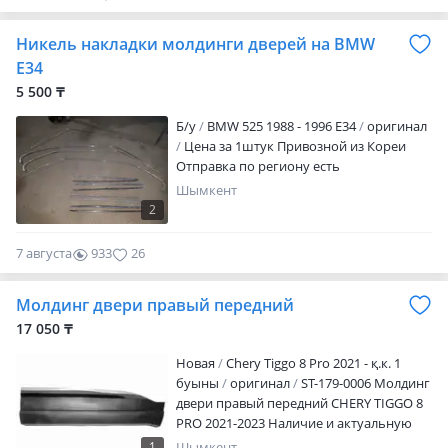
Никель накладки молдинги дверей на BMW
E34
5 500 ₸
Б/y
BMW 525 1988 - 1996 E34
оригинал
Цена за 1штук Привозной из Кореи
Отправка по региону есть
Шымкент
2
7 августа
933
26
Молдинг двери правый передний
17 050 ₸
Новая
Chery Tiggo 8 Pro 2021 - қ.к. 1
буыны
оригинал
ST-179-0006 Молдинг
двери правый передний CHERY TIGGO 8
PRO 2021-2023 Наличие и актуальную
цену уточняйте у менеджера
1
Шымкент