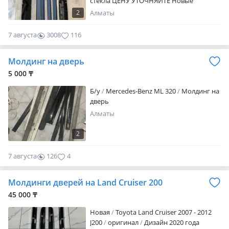
стекла ЦЕНУ УТОЧНЯЙТЕ Новые
оригинальные в хорошем качестве
2
Алматы
отправка по регионам цены наличие
уточнять хромированный и без Хрома
7 августа
3008
116
Молдинг на дверь
5 000 ₸
Б/y
Mercedes-Benz ML 320
Молдинг на
дверь
Алматы
2
7 августа
126
4
Молдинги дверей на Land Cruiser 200
45 000 ₸
Новая
Toyota Land Cruiser 2007 - 2012
J200
оригинал
Дизайн 2020 года