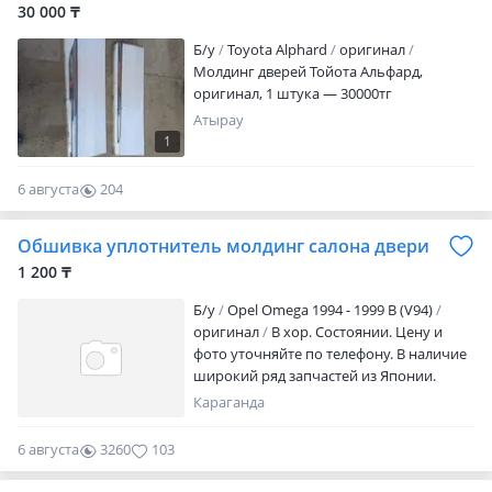
30 000 ₸
Б/y
Toyota Alphard
оригинал
Молдинг дверей Тойота Альфард,
оригинал, 1 штука — 30000тг
Атырау
1
6 августа
204
0
Обшивка уплотнитель молдинг салона двери
1 200 ₸
Б/y
Opel Omega 1994 - 1999 B (V94)
оригинал
В хор. Состоянии. Цену и
фото уточняйте по телефону. В наличие
широкий ряд запчастей из Японии.
Наличный безналичный расчет. РЭД,
Караганда
рассрочка, QR
6 августа
3260
103