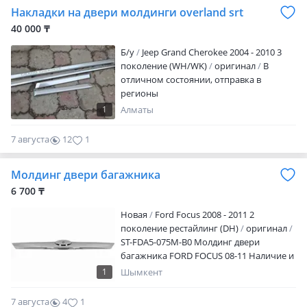
Накладки на двери молдинги overland srt
40 000 ₸
Б/y
Jeep Grand Cherokee 2004 - 2010 3
поколение (WH/WK)
оригинал
В
отличном состоянии, отправка в
регионы
1
Алматы
7 августа
12
1
Молдинг двери багажника
6 700 ₸
Новая
Ford Focus 2008 - 2011 2
поколение рестайлинг (DH)
оригинал
ST-FDA5-075M-B0 Молдинг двери
багажника FORD FOCUS 08-11 Наличие и
актуальную цену уточняйте у
1
Шымкент
менеджера
7 августа
4
1