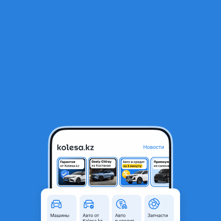
RU
Открыть приложение
1
Автозапчасти
Фильтр
Молдинг двери в Казахстане
Найдено 1 090 объявлений
VIP-предложения
Стать VIP
Накладка двери и молдинг
77 700 ₸
20