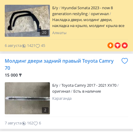
Б/y
Hyundai Sonata 2023 - now 8
generation restyling
оригинал
Накладка двери, молдинг двери,
накладка на крыло, молдинг крыла все
новый оригинальный в наличии на все
20
Алматы
модели Hyundai KIA, есть все кузовные
детали, за актуальной ценой
6 августа
1421
45
обращаться по телефону
Молдинг двери задний правый Toyota Camry
70
15 000 ₸
Б/y
Toyota Camry 2017 - 2021 XV70
оригинал
Есть в наличие
Караганда
2
7 августа
162
6