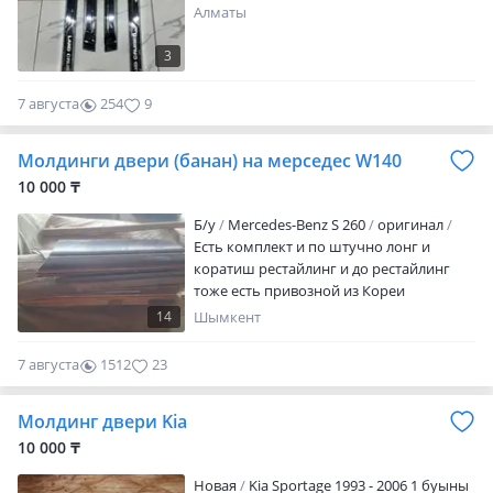
Алматы
3
7 августа
254
9
Молдинги двери (банан) на мерседес W140
10 000 ₸
Б/y
Mercedes-Benz S 260
оригинал
Есть комплект и по штучно лонг и
коратиш рестайлинг и до рестайлинг
тоже есть привозной из Кореи
14
Шымкент
7 августа
1512
23
Молдинг двери Kia
10 000 ₸
Новая
Kia Sportage 1993 - 2006 1 буыны