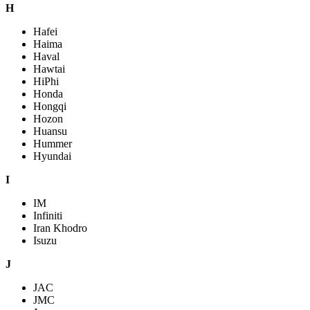
H
Hafei
Haima
Haval
Hawtai
HiPhi
Honda
Hongqi
Hozon
Huansu
Hummer
Hyundai
I
IM
Infiniti
Iran Khodro
Isuzu
J
JAC
JMC