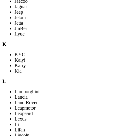
Jaecoo
Jaguar
Jeep
Jetour
Jetta
JinBei
Jiyue
K
KYC
Kaiyi
Karry
Kia
L
Lamborghini
Lancia
Land Rover
Leapmotor
Leopaard
Lexus
Li
Lifan
Lincoln