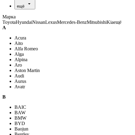
ещё
Марка
Toyota
Hyundai
Nissan
Lexus
Mercedes-Benz
Mitsubishi
Kia
ещё
A
Acura
Aito
Alfa Romeo
Alga
Alpina
Aro
Aston Martin
Audi
Aurus
Avatr
B
BAIC
BAW
BMW
BYD
Baojun
Bentley