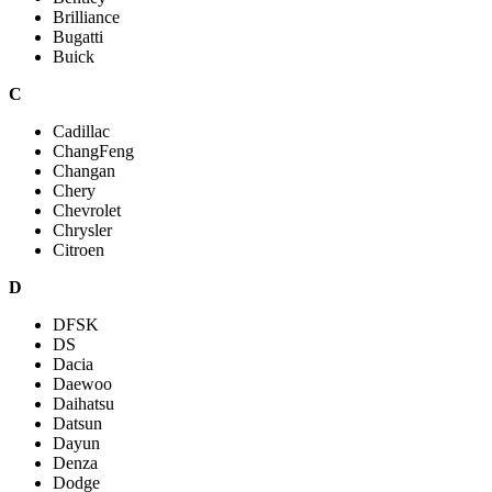
Brilliance
Bugatti
Buick
C
Cadillac
ChangFeng
Changan
Chery
Chevrolet
Chrysler
Citroen
D
DFSK
DS
Dacia
Daewoo
Daihatsu
Datsun
Dayun
Denza
Dodge