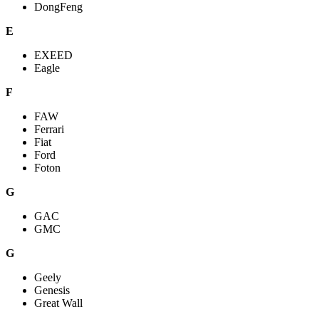
DongFeng
E
EXEED
Eagle
F
FAW
Ferrari
Fiat
Ford
Foton
G
GAC
GMC
G
Geely
Genesis
Great Wall