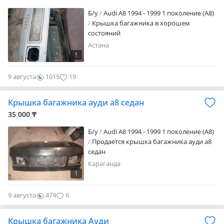
ВИДЕО ДЕТАЛЕЙ. ПИШИТЕ В
Б/y
Audi A8 1994 - 1999 1 поколение (A8)
СООБЩЕНИЯ ИЛИ ПО НОМЕРУ. ЕСЛИ НЕ
Крышка багажника в хорошем
ДОЗВОНИЛИСЬ, ПИШИТЕ
состояний
Астана
1
9 августа
1015
19
Крышка багажника ауди а8 седан
35 000 ₸
Б/y
Audi A8 1994 - 1999 1 поколение (A8)
Продается крышка багажника ауди а8
седан
Караганда
1
9 августа
474
6
Крышка багажника Ауди