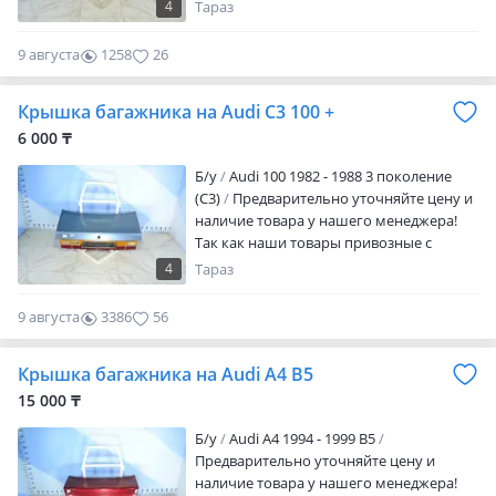
цены меняются с учетом курс валют.
4
Тараз
Оригинальные запчасти из Японии,
Европы и ОАЭ. Есть отправка в регионы
9 августа
1258
26
РК. Время работы с 9: 00-19: 00 с
перерывом на обед. Без выходных. Вы
Крышка багажника на Audi C3 100 +
можете отправить фото нужной Вам
автозапчасти и мы обязательно
6 000 ₸
ответим. Авторазбор "Megarazbor307" г.
Б/y
Audi 100 1982 - 1988 3 поколение
Тараз
(C3)
Предварительно уточняйте цену и
наличие товара у нашего менеджера!
Так как наши товары привозные с
Европы и Японии цены меняются с
4
Тараз
учетом курс валют. Оригинальные
запчасти из Японии, Европы и ОАЭ. Есть
9 августа
3386
56
отправка в регионы РК. Время работы с
9: 00-19: 00 с перерывом на обед. Без
Крышка багажника на Audi A4 B5
выходных. Вы можете отправить фото
нужной Вам автозапчасти и мы
15 000 ₸
обязательно ответим. Авторазбор
Б/y
Audi A4 1994 - 1999 B5
"Megarazbor307" г. Тараз
Предварительно уточняйте цену и
наличие товара у нашего менеджера!