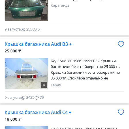
Караганда
1
9 августа
255
5
Крышка багажника Audi B3 +
25 000 ₸
Б/y
Audi 80 1986 - 1991 B3
Крышки
багажники без спойлеров по 25 000 тг.
Крышки багажники со спойлерами по
35 000 тг. Спойлера отдельно не
продаются. Предварительно уточняйте
4
Тараз
цену и наличие товара у нашего
менеджера! Так как наши товары
9 августа
2425
79
привозные с Европы и Японии цены
меняются с учетом курс валют.
Крышка багажника Audi C4 +
Оригинальные запчасти из Японии,
Европы и ОАЭ. Есть отправка в регионы
18 000 ₸
РК. Время работы с 9: 00-19: 00 с