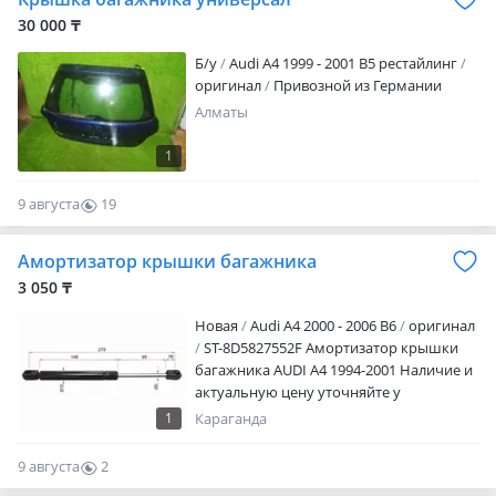
30 000 ₸
Б/y
Audi A4 1999 - 2001 B5 рестайлинг
оригинал
Привозной из Германии
Алматы
1
9 августа
19
0
Амортизатор крышки багажника
3 050 ₸
Новая
Audi A4 2000 - 2006 B6
оригинал
ST-8D5827552F Амортизатор крышки
багажника AUDI A4 1994-2001 Наличие и
актуальную цену уточняйте у
менеджера
1
Караганда
9 августа
2
0