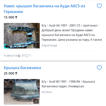
Навес крышки багажника на Ауди А6С5 из
Германии
15 000 ₸
Б/y
Audi A6 1997 - 2001 C5
оригинал
Добрый день всем! Продаем навес
крышки багажника на Ауди А6С5 из
Германии. Цена указана за пару. А также
в наличии кузовные запчасти, оптика,
2
Караганда
двигатель, КПП, АКПП, рулевая рейка,
ходовая часть и многое другое. Мы
9 августа
31
1
находимся по адресу Волгодонская 69/4.
Цену и наличие узнавайте по
Крышка багажника
указанному номеру телефона,.
Смотрите все наши объявления
25 000 ₸
Б/y
Audi 80 1991 - 1996 B4
Крышка
багажника седан. Универсал.
Астана
2