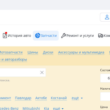
История авто
Запчасти
Ремонт и услуги
Ком
Мотозапчасти
Шины
Диски
Аксессуары и мультимедиа
 и авторазборы
Состо
б
поиска.
Налич
мкент
Павлодар
Актобе
Костанай
ещё
Цена
cedes-Benz
Mitsubishi
Kia
ещё