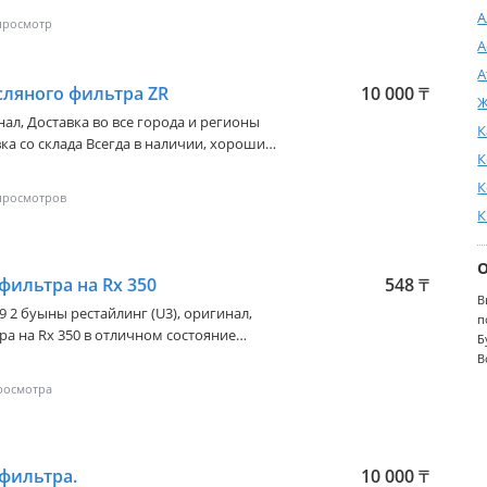
тацию Позвоните или напишите по
А
А
А
ляного фильтра ZR
10 000
₸
Ж
нал, Доставка во все города и регионы
К
ка со склада Всегда в наличии, хорошие
К
юбые другие запчасти Мы предоставим
тацию Позвоните или напишите по
К
К
фильтра на Rx 350
548
₸
В
09 2 буыны рестайлинг (U3)
, оригинал,
п
а на Rx 350 в отличном состояние
Б
В
фильтра.
10 000
₸