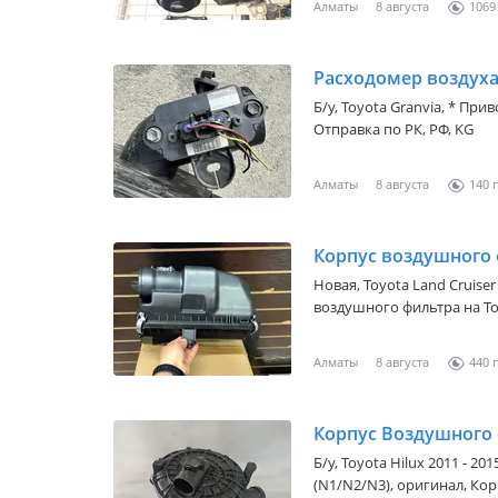
Алматы
8 августа
1069
Б/y,
Toyota Granvia
, * При
Отправка по РК, РФ, KG
Алматы
8 августа
140
Корпус воздушного 
Новая,
Toyota Land Cruiser 
воздушного фильтра на Toy
2017). Дубликат. Производ
Алматы
8 августа
440
Б/y,
Toyota Hilux 2011 - 20
(N1/N2/N3)
, оригинал, Ко