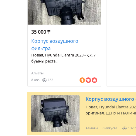
35 000
₸
Корпус воздушного
фильтра
Новая, Hyundai Elantra 2023 - қ.к. 7
буыны реста...
Алматы
8 авг.
132
Корпус воздушного
Новая,
Hyundai Elantra 202
оригинал, ЦЕНУ И НАЛИ
Воздушный фильтр — Оригинал — Новый Так же имеются другие
запчасти на Kia/Hyundai — ОРИГИНАЛ — ДУБЛИКАТ Пишите ВИН
Алматы
8 августа
132
код модель и название или