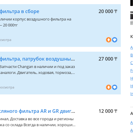
аказ 5-10 дней! Отправка по регионам.
фильтра в сборе
20 000
₸
наличии корпус воздушного фильтра на
— 20 000тг
К
A
Корпус воздушного фильтра, патрубок воздушный, воздухозаборник CHANGAN CS55
27 000
₸
C
 Запчасти Changan в наличии и под заказ
F
аналоги. Двигатель, ходовая, тормоза,
H
ники. Быстрая отправка. Пишите —
ыстро и по адекватной цене.
H
I
Крышка корпуса масляного фильтра AR и GR двигателя
12 000
₸
А
гинал, Доставка во все города и регионы
А
ка со склада Всегда в наличии, хорошие
А
юбые другие запчасти Мы предоставим