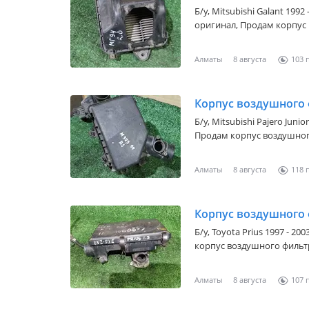
Б/y,
Mitsubishi Galant 1992
оригинал, Продам корпус
Алматы
8 августа
103
Корпус воздушного
Б/y,
Mitsubishi Pajero Junio
Продам корпус воздушног
Алматы
8 августа
118
Корпус воздушного
Б/y,
Toyota Prius 1997 - 200
корпус воздушного фильт
Алматы
8 августа
107