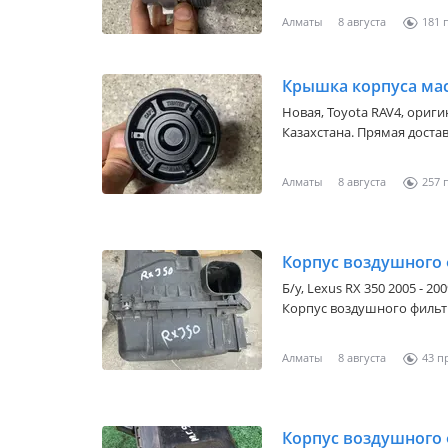
Вам БЕСПЛАТНУЮ консуль
Алматы
8 августа
181
уКазанному номеру!
Крышка корпуса мас
Новая,
Toyota RAV4
, ориги
Казахстана. Прямая достав
цены! Также в наличии л
Вам БЕСПЛАТНУЮ консуль
Алматы
8 августа
257
уКазанному номеру!
Корпус воздушного 
Б/y,
Lexus RX 350 2005 - 20
Корпус воздушного фильтр
Японский из мурда
Алматы
8 августа
43
Корпус воздушного 