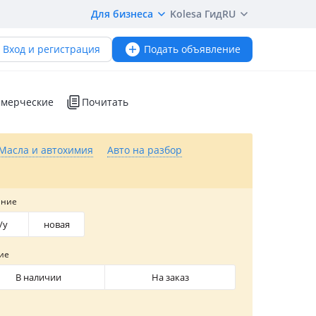
Для бизнеса
Kolesa Гид
RU
Вход и регистрация
Подать объявление
мерческие
Почитать
Масла и автохимия
Авто на разбор
яние
/y
новая
ие
В наличии
На заказ