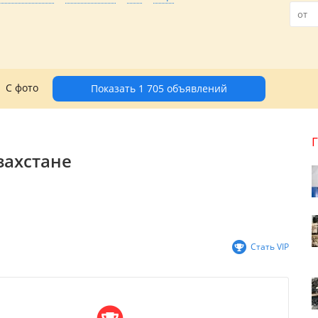
С фото
Показать 1 705 объявлений
захстане
Стать VIP