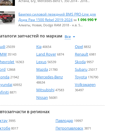
Астана, Б/у, Mercedes-Benz C 350 2014 - 2018…
Бампер силовой передний BMS PRO-Line для
Додж Рам 1500 Rebel 2019-2024
1 096 990
₸
за
Алматы, Новая, Dodge RAM 2018 - н.в. 5…
аталоги запчастей по маркам
udi
Kia
Opel
25039
40654
8832
BMW
Land Rover
Renault
35143
6874
6981
hevrolet
Lexus
Skoda
16363
56539
9957
ord
Mazda
Subaru
12868
21780
25017
onda
Mercedes-Benz
Toyota
21942
176790
48634
yundai
Volkswagen
60932
Mitsubishi
47583
36497
nfiniti
8871
Nissan
56081
втозапчасти в регионах
ктау
Павлодар
3995
19997
ктобе
Петропавловск
8017
3871