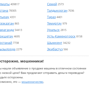
лматы
Семей
409817
2573
стана
Талдыкорган
78305
7036
тырау
Тараз
4331
4401
езказган
Темиртау
865
979
араганда
Уральск
54413
2815
окшетау
Усть-Каменогорск
4695
8158
останай
Шымкент
7738
34232
ызылорда
Экибастуз
2279
566
Осторожно, мошенники!
ы нашли объявление о продаже машины в отличном состоянии
о низкой цене? Вам предлагают отправить деньги переводом?
удьте осторожны.
озможно, это —
мошенничество
.