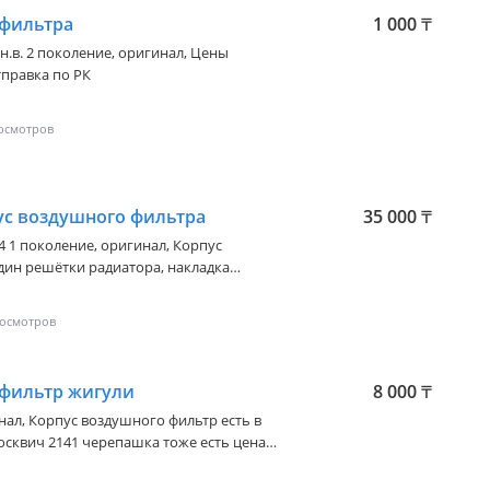
 фильтра
1 000
₸
 н.в. 2 поколение
, оригинал, Цены
тправка по РК
пус воздушного фильтра
35 000
₸
24 1 поколение
, оригинал, Корпус
дин решётки радиатора, накладка
eed в наличии и на заказ 2-3 дня
 фильтр жигули
8 000
₸
инал, Корпус воздушного фильтр есть в
осквич 2141 черепашка тоже есть цена
а 5 км рядом находится