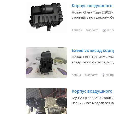
Корпус воздушного
Новая,
Chery Tiggo 2 2023 -
уточняйте по телефону. О
Алматы
8 августа
0
Exeed vx эксид кор
Новая,
EXEED VX 2021 - 20
воздушного фильтра, мол
бампера, бампер, эксид ex
Астана
8 августа
96
Корпус воздушного
Б/y,
ВАЗ (Lada) 2109
, ориг
наличии все модели ваз м
от 8000 и выше Алтын орд