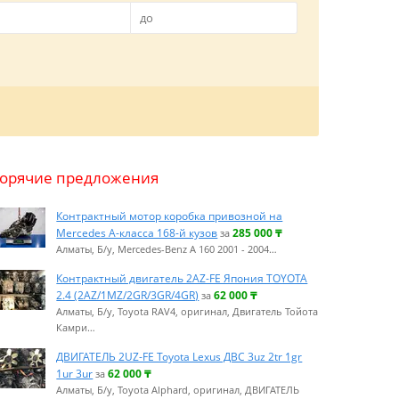
Горячие предложения
Контрактный мотор коробка привозной на
Mercedes А-класса 168-й кузов
285 000
₸
за
Алматы, Б/у, Mercedes-Benz A 160 2001 - 2004…
Контрактный двигатель 2AZ-FE Япония TOYOTA
2.4 (2AZ/1MZ/2GR/3GR/4GR)
62 000
₸
за
Алматы, Б/у, Toyota RAV4, оригинал, Двигатель Тойота
Камри…
ДВИГАТЕЛЬ 2UZ-FE Toyota Lexus ДВС 3uz 2tr 1gr
1ur 3ur
62 000
₸
за
Алматы, Б/у, Toyota Alphard, оригинал, ДВИГАТЕЛЬ