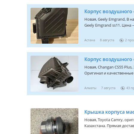
привезем с Эмиратов под з
Корпус воздушного 
Новая,
Geely Emgrand
, В 
Geely Emgrand ss11. Цена 
Астана
8 августа
2
Новая,
Changan CS55 Plus
,
Оригинал и качественные 
кузов, электрика, расход
подберём нужную деталь б
Алматы
7 августа
43
Новая,
Toyota Camry
, ори
Казахстана. Прямая достав
цены! Также в наличии л