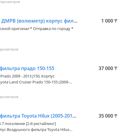
Расходомер воздуха ДМРВ (волюметр) корпус фильтра
1 000
₸
возной оригинал * Отправка по городу *
фильтра прадо 150-155
37 000
₸
Prado 2009 - 2013 J150
, Корпус
ota Land Cruiser Prado 150-155 (2009-
итель — CASP. Доставка по регионам.
Корпус Воздушного фильтра Toyota Hilux (2005-2014), Тойота Хайлюкс Пикап
35 000
₸
15 7 поколение [2-й рестайлинг]
рпус Воздушного фильтра Toyota Hilux