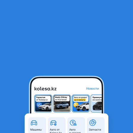
RU
Открыть приложение
1
Автозапчасти
Фильтр
Контрактные двигателя honda в Казахстане
Найдено 289 объявлений
VIP-предложения
Стать VIP
Купить контрактный двигатель мотор
коробка в Алма-Ате Honda БУ мотор
245 000 ₸