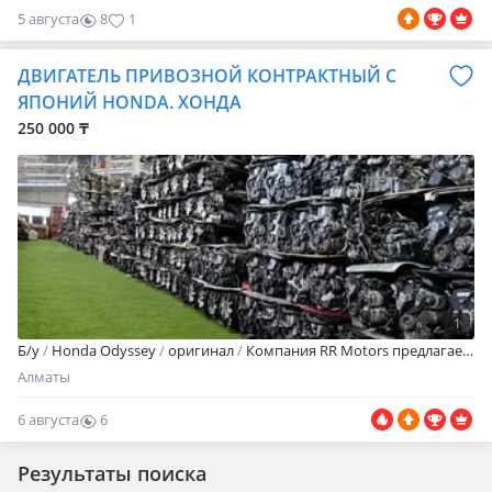
5 августа
8
1
ДВИГАТЕЛЬ ПРИВОЗНОЙ КОНТРАКТНЫЙ С
ЯПОНИЙ HONDA. ХОНДА
250 000 ₸
1
Б/y
Honda Odyssey
оригинал
Компания RR Motors предлагает оригинальные контрактные двигатели Honda в отличном техническом состоянии. В наличии двигатели для популярных моделей: Civic, Accord, Fit, Jazz, CR-V, HR-V, Vezel, Pilot, Odyssey, Stepwgn, Stream, Freed, Insight, Airwave, Shuttle, Integra, Legend, Inspire, Crosstour, Elysion и других моделей Honda. Все двигатели привезены с автомобилей без пробега по Казахстану, проходят обязательную проверку перед продажей и полностью готовы к установке. Проверяем компрессию, отсутствие посторонних шумов, состояние навесного оборудования, отсутствие течей масла и антифриза, следов перегрева, механических повреждений и скрытых дефектов. Поможем подобрать двигатель по VIN-коду, номеру двигателя или модели автомобиля. Если вы не уверены в совместимости, отправьте VIN-код автомобиля или фотографию шильдика наши специалисты быстро подберут подходящий вариант. По запросу предоставим дополнительные фотографии, видео проверки и всю необходимую информацию. Осуществляем отправку в любой регион Казахстана транспортной компанией. По городу доступна доставка. Возможен самовывоз. Наш адрес: г. Алматы, ул. Акжайлау, 19Б. Наши преимущества: Оригинальный контрактный двигатель Honda Большой выбор двигателей Honda в наличии Проверенное техническое состояние Подбор по VIN-коду Без скрытых дефектов Отправка по всему Казахстану Доставка по городу Red Рассрочка RR Motors надежный поставщик контрактных автозапчастей. Звоните или пишите ответим на все вопросы, поможем подобрать подходящий двигатель и оперативно оформим отправку.
Алматы
6 августа
6
0
Результаты поиска