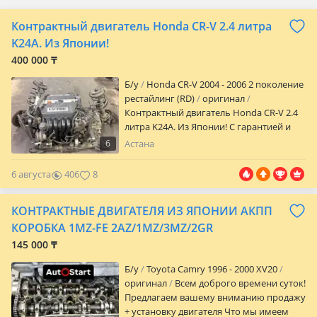
Контрактный двигатель Honda CR-V 2.4 литра
K24A. Из Японии!
400 000 ₸
Б/y
Honda CR-V 2004 - 2006 2 поколение
рестайлинг (RD)
оригинал
Контрактный двигатель Honda CR-V 2.4
литра K24A. Из Японии! С гарантией и
доставкой по Казахстану!
6
Астана
6 августа
406
8
КОНТРАКТНЫЕ ДВИГАТЕЛЯ ИЗ ЯПОНИИ АКПП
КОРОБКА 1MZ-FE 2AZ/1MZ/3MZ/2GR
145 000 ₸
Б/y
Toyota Camry 1996 - 2000 XV20
оригинал
Всем доброго времени суток!
Предлагаем вашему вниманию продажу
+ установку двигателя Что мы имеем