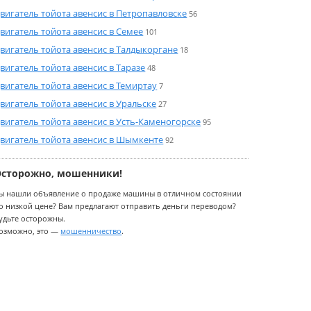
вигатель тойота авенсис в Петропавловске
56
вигатель тойота авенсис в Семее
101
вигатель тойота авенсис в Талдыкоргане
18
вигатель тойота авенсис в Таразе
48
вигатель тойота авенсис в Темиртау
7
вигатель тойота авенсис в Уральске
27
вигатель тойота авенсис в Усть-Каменогорске
95
вигатель тойота авенсис в Шымкенте
92
Осторожно, мошенники!
ы нашли объявление о продаже машины в отличном состоянии
о низкой цене? Вам предлагают отправить деньги переводом?
удьте осторожны.
озможно, это —
мошенничество
.