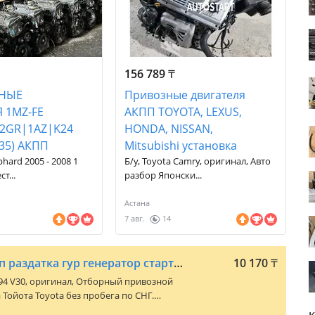
156 789
₸
ТНЫЕ
Привозные двигателя
 1MZ-FE
АКПП TOYOTA, LEXUS,
|2GR|1AZ|K24
HONDA, NISSAN,
35) АКПП
Mitsubishi установка
phard 2005 - 2008 1
Б/у, Toyota Camry, оригинал, Авто
т...
разбор Японски...
Астана
7 авг.
14
Двигатель мкпп акпп раздатка гур генератор стартер датчик кондер форсунка
10 170
₸
94 V30
, оригинал, Отборный привозной
Тойота Toyota без пробега по СНГ.
омент покупки. ГАРАНТИЯ