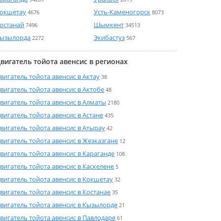
окшетау
Усть-Каменогорск
4676
8073
останай
Шымкент
7496
34513
ызылорда
Экибастуз
2272
567
вигатель тойота авенсис в регионах
вигатель тойота авенсис в Актау
38
вигатель тойота авенсис в Актобе
48
вигатель тойота авенсис в Алматы
2180
вигатель тойота авенсис в Астане
435
вигатель тойота авенсис в Атырау
42
вигатель тойота авенсис в Жезказгане
12
вигатель тойота авенсис в Караганде
108
вигатель тойота авенсис в Каскелене
5
вигатель тойота авенсис в Кокшетау
32
вигатель тойота авенсис в Костанае
35
вигатель тойота авенсис в Кызылорде
21
вигатель тойота авенсис в Павлодаре
61