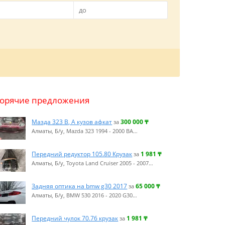
Горячие предложения
Мазда 323 В, А кузов афкат
300 000
₸
за
Алматы, Б/у, Mazda 323 1994 - 2000 BA…
Передний редуктор 105.80 Крузак
1 981
₸
за
Алматы, Б/у, Toyota Land Cruiser 2005 - 2007…
Задняя оптика на bmw g30 2017
65 000
₸
за
Алматы, Б/у, BMW 530 2016 - 2020 G30…
Передний чулок 70.76 крузак
1 981
₸
за