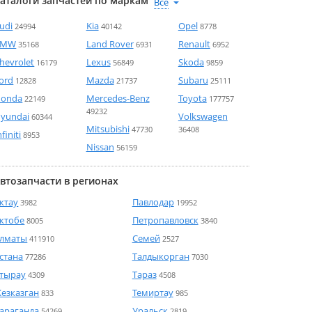
аталоги запчастей по маркам
udi
Kia
Opel
24994
40142
8778
BMW
Land Rover
Renault
35168
6931
6952
hevrolet
Lexus
Skoda
16179
56849
9859
ord
Mazda
Subaru
12828
21737
25111
onda
Mercedes-Benz
Toyota
22149
177757
49232
yundai
Volkswagen
60344
Mitsubishi
47730
36408
nfiniti
8953
Nissan
56159
втозапчасти в регионах
ктау
Павлодар
3982
19952
ктобе
Петропавловск
8005
3840
лматы
Семей
411910
2527
стана
Талдыкорган
77286
7030
тырау
Тараз
4309
4508
езказган
Темиртау
833
985
араганда
Уральск
54269
2819