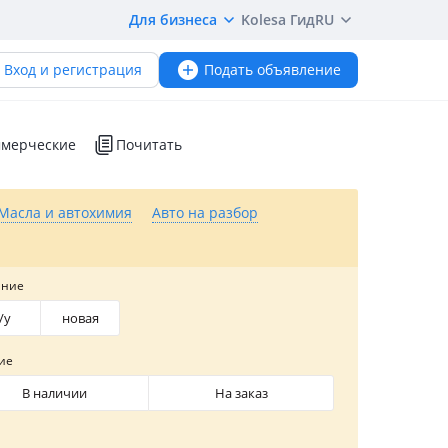
Для бизнеса
Kolesa Гид
RU
Вход и регистрация
Подать объявление
мерческие
Почитать
Масла и автохимия
Авто на разбор
яние
/y
новая
ие
В наличии
На заказ