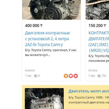
400 000
₸
150 200
₸
Двигателя контрактные
КОНТРАК
с установкой 2, 4 литра
ДВИГАТЕЛЯ
2AZ-fe Toyota Camry
(2AZ|2MZ
Б/у, Toyota Camry, оригинал, У нас
|MR20|VQ
вы можете куп...
Б/у, Toyota Al
поколение рес
Алматы
Астана
7 авг.
9
7 авг.
756
Б/y,
Toyota Camry 1990 - 19
контрактный двигатель на 
ЦЕНА Цену надо уточнять на м