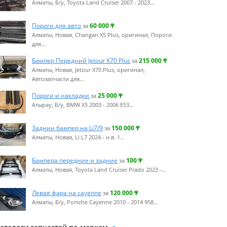
Алматы, Б/у, Toyota Land Cruiser 2007 - 2023…
Пороги для авто
60 000
₸
за
Алматы, Новая, Changan X5 Plus, оригинал, Пороги
для…
Бампер Передний Jetour X70 Plus
215 000
₸
за
Алматы, Новая, Jetour X70 Plus, оригинал,
Автозапчасти для…
Пороги и накладки
25 000
₸
за
Атырау, Б/у, BMW X5 2003 - 2006 E53…
Заднии бампер на Li7/9
150 000
₸
за
Алматы, Новая, Li L7 2024 - н.в. 1…
Бампера передние и задние
100
₸
за
Алматы, Новая, Toyota Land Cruiser Prado 2023 -…
Левая фара на cayenne
120 000
₸
за
Алматы, Б/у, Porsche Cayenne 2010 - 2014 958…