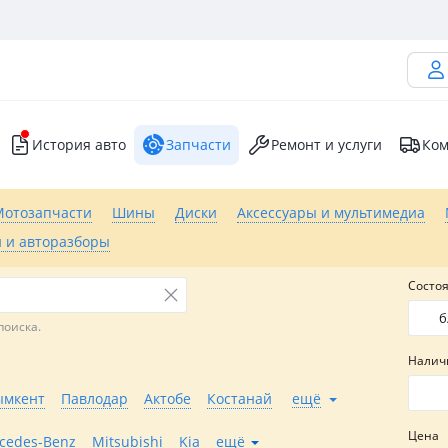
История авто
Запчасти
Ремонт и услуги
Ком
Мотозапчасти
Шины
Диски
Аксессуары и мультимедиа
 и авторазборы
Состо
б
поиска.
Налич
мкент
Павлодар
Актобе
Костанай
ещё
Цена
cedes-Benz
Mitsubishi
Kia
ещё