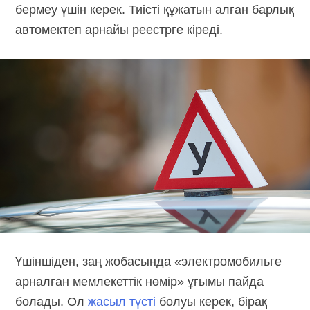
бермеу үшін керек. Тиісті құжатын алған барлық
автомектеп арнайы реестрге кіреді.
Үшіншіден, заң жобасында «электромобильге
арналған мемлекеттік нөмір» ұғымы пайда
болады. Ол
жасыл түсті
болуы керек, бірақ