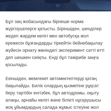
Бұл заң жобасындағы бірнеше норма
жүргізушілерге қатысты. Біріншіден, шенділер
жедел жәрдем көлігі мен автобусқа жол
ережесін бұзғандарды тіркейтін бейнебақылау
жүйесін орнату жөніндегі эксперимент сәтті өтті
деп шешкен сияқты. Енді бұл тәжірибе заңға
қосылады.
Екіншіден, мемлекет автомектептерді қатаң
бақылайды. Билік олардың қызметіне рұқсат
беру тәртібін енгізбек, бұл автодромы, оқыту
алаңы, арнайы көлігі және білікті нұсқаушысы
жоқ ұйымдардың салада жұмыс істеуіне жол