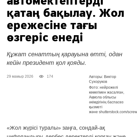
автомектептерді
қатаң бақылау. Жол
ережесіне тағы
өзгеріс енеді
Құжат сенаттың қарауына өтті, одан
кейін президент қол қояды.
29 мамыр 2026
174
Авторы: Виктор
Сухоруков
Фото: нейрожелі
көмегімен жасалған,
Ақмола облысы
әкімдігінің баспасөз
қызметі
және shutterstock.com/scre
«Жол жүрісі туралы» заңға, сондай-ақ
цифрландыру, дербес деректерді қорғау және