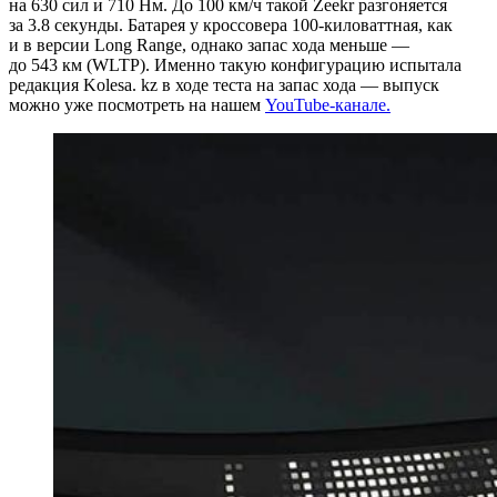
на 630 сил и 710 Нм. До
100 км/ч
такой Zeekr разгоняется
за 3.8 секунды. Батарея у кроссовера
100-киловаттная,
как
и в версии Long Range, однако запас хода меньше —
до 543 км (WLTP). Именно такую конфигурацию испытала
редакция Kolesa. kz в ходе теста на запас хода — выпуск
можно уже посмотреть на нашем
YouTube-канале.