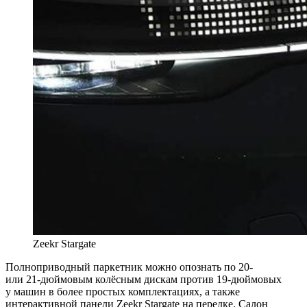
Zeekr Stargate
Полноприводный паркетник можно опознать по 20-
или
21-дюймовым
колёсным дискам против
19-дюймовых
у машин в более простых комплектациях, а также
интерактивной панели Zeekr Stargate на передке. Салон