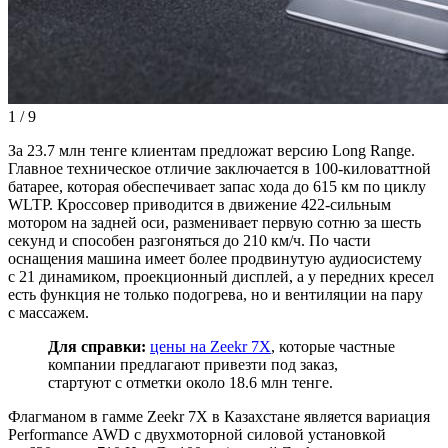
1
/
9
За 23.7 млн тенге клиентам предложат версию Long Range.
Главное техническое отличие заключается в
100-киловаттной
батарее, которая обеспечивает запас хода до 615 км по циклу
WLTP. Кроссовер приводится в движение
422-сильным
мотором на задней оси, разменивает первую сотню за шесть
секунд и способен разгоняться до 210 км/ч. По части
оснащения машина имеет более продвинутую аудиосистему
с 21 динамиком, проекционный дисплей, а у передних кресел
есть функция не только подогрева, но и вентиляции на пару
с массажем.
Для справки:
цены на Zeekr 7X
, которые частные
компании предлагают привезти под заказ,
стартуют с отметки около 18.6 млн тенге.
Флагманом в гамме Zeekr 7X в Казахстане является вариация
Performance AWD с двухмоторной силовой установкой