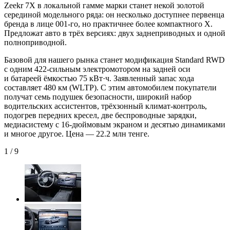
Zeekr 7X в локальной гамме марки станет некой золотой
серединой модельного ряда: он несколько доступнее первенца
бренда в лице
001-го,
но практичнее более компактного X.
Предложат авто в трёх версиях: двух заднеприводных и одной
полноприводной.
Базовой для нашего рынка станет модификация Standard RWD
c одним
422-сильным
электромотором на задней оси
и батареей ёмкостью
75 кВт·ч.
Заявленный запас хода
составляет 480 км (WLTP). С этим автомобилем покупатели
получат семь подушек безопасности, широкий набор
водительских ассистентов, трёхзонный
климат-контроль,
подогрев передних кресел, две беспроводные зарядки,
медиасистему с
16-дюймовым
экраном и десятью динамиками
и многое другое. Цена — 22.2 млн тенге.
1
/
9